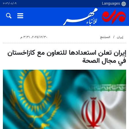
٠٩‏/٠٨‏/٢٠٢٦
إيران
المجتمع
٣٠‏/١٢‏/٢٠٢٤، ٣:٣١ م
إيران تعلن استعدادها للتعاون مع كازاخستان
في مجال الصحة