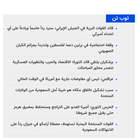
توب تن
قائد القوات البرية في الجيش الإيراني: سنرد رداً حاسماً ورادعاً على أي
اعتداء أميركي
وقفة احتجاجية في برلين دعما لفلسطين وتنديداً بجرائم الكيان
الصهیوني
بزشكيان يلتقي قائد الثورة؛ الاقتصاد والحرب والتطورات العسكرية
تتصدر محاور المباحثات
عراقجي: ليس أي مفاوضات جارية مع أمريكا في الوقت الحالي
سبب تشكيل «اتفاق مكة» هو خيبة أمل السعودية من الولايات
المتحدة
الحرس الثوري: أجبرنا العدو على التراجع وسنحتفظ بمضيق هرمز
حتى يقبل جميع شروطنا
القوات المسلحة اليمنية تستهدف مصفاة أرامكو في جيزان رداً على
الانتهاكات السعودية