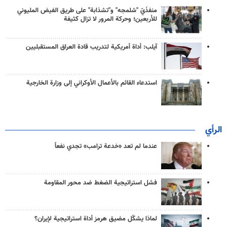
منفذَيّ "شلمجه" و"تشذابة" على طريق الفيض المليوني
للأربعين؛ وحركة المرور لا تزال كثيفة
آيلب: أداة أمريكية لتدريب قادة العراق المستقبليين
استدعاء القائم بالأعمال الأوكراني إلى وزارة الخارجية
الرأي
عندما لم تعد «خدعة ترامب» تجدي نفعاً
فشل استراتيجية الضغط ضد محور المقاومة
لماذا يشكّل مضيق هرمز أداة استراتيجية لإيران؟