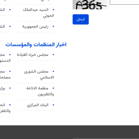
السید عبدالملک
الش
الحوثي
ارسل
رئيس الجمهورية
الشي
اخبار المنظمات والمؤسسات
مجلس خبراء القيادة
مجل
الدستو
مجلس الشورى
مجم
الاسلامي
مصلحة 
منظمة الاذاعة
وزار
والتلفزیون
البنك المركزي
اتحا
والتلفز