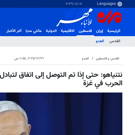
٠٧‏/٠٨‏/٢٠٢٦
الرئيسية
إيران
فلسطین
الاقلیمیة
الدولية
مالتي مدیا
آخر الأخبار
القدس
العدو
القدس و فلسطین
العدو
٣١‏/١٢‏/٢٠٢٤، ١١:٥٤ ص
نتنياهو: حتى إذا تم التوصل إلى اتفاق لتباد
الحرب في غزة