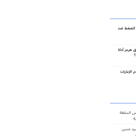
 الضغط ضد
 هرمز أداة
؟
 الإمارات
س السلطة
ة
يد حسن