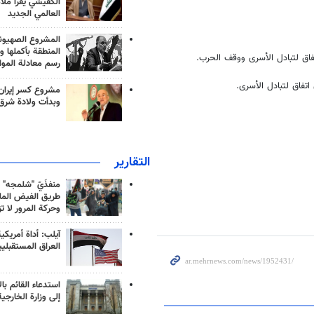
الكفيشي يقرأ ملا
العالمي الجديد
المشروع الصهيو
المنطقة بأكملها و
فاق لتبادل الأسرى ووقف الحرب.
رسم معادلة الموا
تفاق لتبادل الأسرى.
مشروع كسر إيران
وبدأت ولادة شرق
التقارير
منفذَيّ "شلمجه" 
طريق الفيض الملي
وحركة المرور لا ت
آيلب: أداة أمريكي
العراق المستقبلي
استدعاء القائم بال
إلى وزارة الخارجية