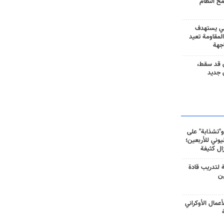
مح النظام
ني يستهدف
المقاومة تعيد
جهة
 قد سقط،
 جديد
و"تشذابة" على
وني للأربعين؛
زال كثيفة
ة لتدريب قادة
ين
أعمال الأوكراني