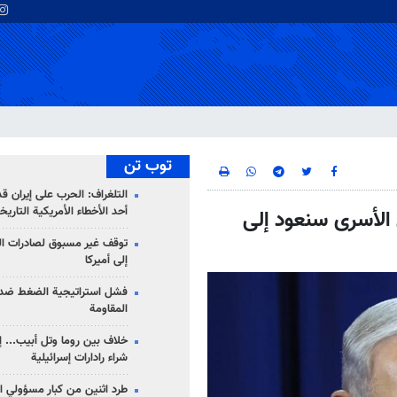
توب تن
التلغراف: الحرب على إيران ق
أحد الأخطاء الأمريكية التاريخ
ل الأسرى سنعود إلى
توقف غير مسبوق لصادرات ال
إلى أميركا
فشل استراتيجية الضغط ضد
المقاومة
خلاف بين روما وتل أبيب... إ
شراء رادارات إسرائيلية
طرد اثنين من كبار مسؤولي ال