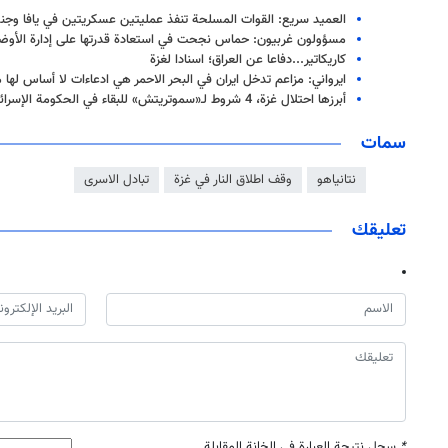
العميد سريع: القوات المسلحة تنفذ عمليتين عسكريتين في يافا وج
مسؤولون غربيون: حماس نجحت في استعادة قدرتها على إدارة الأوضا
كاريكاتير...دفاعا عن العراق؛ اسنادا لغزة
ايرواني: مزاعم تدخل ايران في البحر الاحمر هي ادعاءات لا أساس لها
أبرزها احتلال غزة، 4 شروط لـ«سموتريتش» للبقاء في الحكومة الإسرائيلية بعد الصفقة
سمات
نتانياهو
وقف اطلاق النار في غزة
تبادل الاسرى
تعليقك
*
سجل نتيجة العبارة في الخانة المقابلة