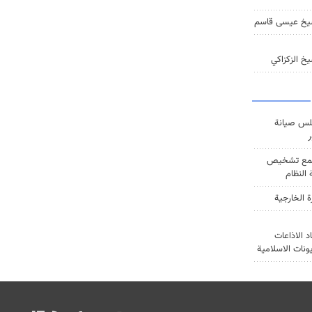
يخ عيسى قاسم
خ الزكزاكي
س صيانة
ر
ع تشخيص
النظام
ة الخارجية
د الاذاعات
يونات الاسلامية