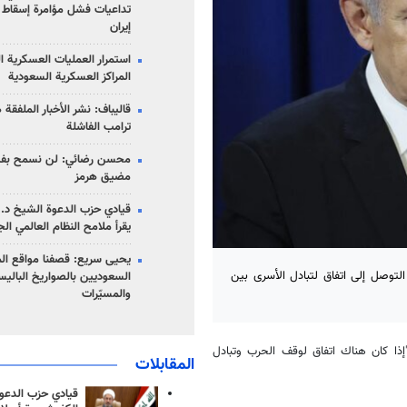
تداعيات فشل مؤامرة إسقاط ا
إيران
استمرار العمليات العسكرية ا
المراكز العسكرية السعودية
قاليباف: نشر الأخبار الملفقة
ترامب الفاشلة
محسن رضائي: لن نسمح بفتح
مضيق هرمز
قيادي حزب الدعوة الشيخ د. 
يقرأ ملامح النظام العالمي ال
يحيى سريع: قصفنا مواقع الم
التوصل إلى اتفاق لتبادل الأسرى بين
السعوديين بالصواريخ الباليس
والمسيّرات
"إذا كان هناك اتفاق لوقف الحرب وتبادل
المقابلات
قيادي حزب الدعوة