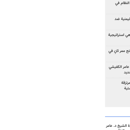
لنظام في
ليمنية ضد
 هي استراتيجية
 ممر ثانٍ في
عامر الكفيشي
جديد
رتزقة
تية
 الشيخ د. عامر