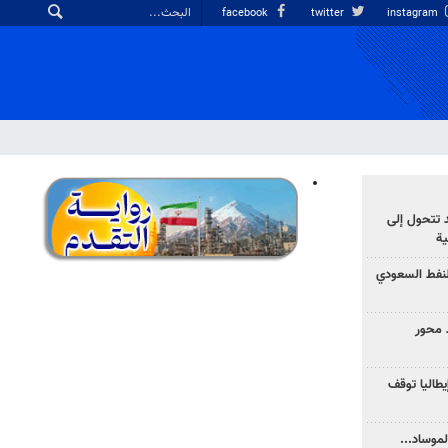
facebook
twitter
instagram
د تتحول إلى
ية
نفط السعودي
 محور
يطاليا توقف
موساد...