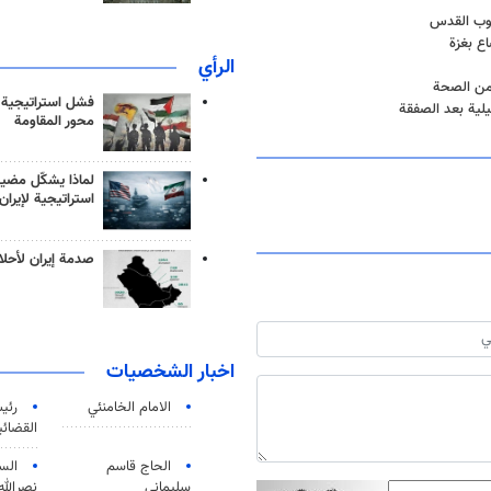
نوب القدس
ع بغزة
الرأي
 من الصحة
فشل استراتيجية
محور المقاومة
لماذا يشكّل مضيق
استراتيجية لإيران
صدمة إيران لأحلام
اخبار الشخصيات
الامام الخامنئي
رئی
القضائی
الحاج قاسم
الس
سليماني
نصرالله