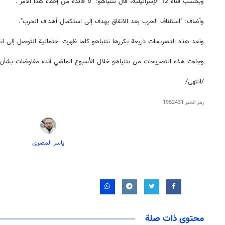
وبحسب قناة 12 الإسرائيلية، قال نتنياهو: "لا فائدة من إخفاء هذا الأمر".
وأضاف: "استئناف الحرب بعد الاتفاق يهدف إلى استكمال أهداف الحرب".
وتعد هذه التصريحات ذريعة يكررها نتنياهو كلما ظهرت احتمالية التوصل إلى ات
وجاءت هذه التصريحات من نتنياهو خلال الأسبوع الماضي أثناء مفاوضات بشأن ا
/انتهى/
رمز الخبر
1952431
یاسر المصری
محتوى ذات صلة