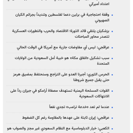
اعتداء أميركي
وقفة احتجاجية في برلين دعما لفلسطين وتنديداً بجرائم الكيان
الصهیوني
بزشكيان يلتقي قائد الثورة؛ الاقتصاد والحرب والتطورات العسكرية
تتصدر محاور المباحثات
عراقجي: ليس أي مفاوضات جارية مع أمريكا في الوقت الحالي
سبب تشكيل «اتفاق مكة» هو خيبة أمل السعودية من الولايات
المتحدة
الحرس الثوري: أجبرنا العدو على التراجع وسنحتفظ بمضيق هرمز
حتى يقبل جميع شروطنا
القوات المسلحة اليمنية تستهدف مصفاة أرامكو في جيزان رداً على
الانتهاكات السعودية
عندما لم تعد «خدعة ترامب» تجدي نفعاً
عراقجي: إيران ثابتة على عهدها بالمقاومة رغم كل الضغوط
الكعبي: خيار الدبلوماسية مع النظام السعودي غير مجدٍ والصواب هو