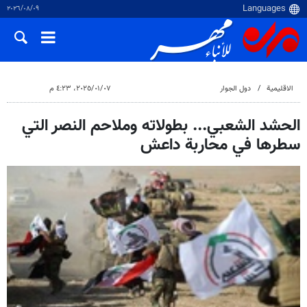
٠٩‏/٠٨‏/٢٠٢٦
الاقلیمیة
دول الجوار
٠٧‏/٠١‏/٢٠٢٥، ٤:٢٣ م
الحشد الشعبي... بطولاته وملاحم النصر التي
سطرها في محاربة داعش