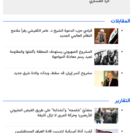
الرد العسكري
المقابلات
قيادي حزب الدعوة الشيخ د. عامر الكفيشي يقرأ ملامح
النظام العالمي الجديد
المشروع الصهيوني يستهدف المنطقة بأكملها والمقاومة
تعيد رسم معادلة المواجهة
مشروع كسر إيران قد سقط، وبدأت ولادة شرق جديد
التقارير
منفذَيّ "شلمجه" و"تشذابة" على طريق الفيض المليوني
للأربعين؛ وحركة المرور لا تزال كثيفة
آيلب: أداة أمريكية لتدريب قادة العراق المستقبليين