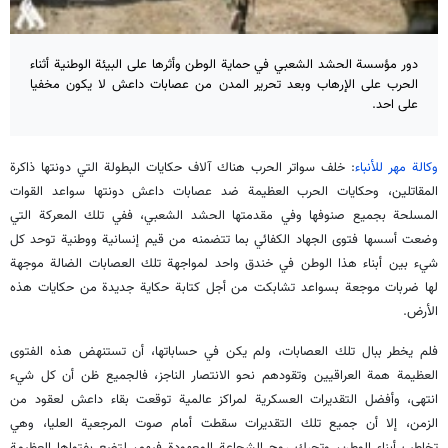
دور مؤسسة الحشد الشعبي في حماية الوطن وأثرها على البيئة الوطنية أثناء
الحرب على الإرهاب وبعد تحرير المدن من عصابات داعش لا يكون مخفيا
على احد.
وكالة مهر للأنباء
: خلف سواتر الحرب هناك آلاف حكايات البطولة التي دونتها ذاكرة
المقاتلين، وحكايات الحرب العظيمة ضد عصابات داعش دونتها سواعد القوات
المسلحة بجميع صنوفها وفي مقدمتها الحشد الشعبي، ففي تلك المعركة التي
وضعت أسسها فتوى الجهاد الكفائي بما تتضمنه من قيم إنسانية ووطنية توحد كل
شيء بين أبناء هذا الوطن في خندق واحد لمواجهة تلك العصابات الضالة موجهة
لها ضربات موجعة بسواعد تشابكت من أجل كتابة حكاية جديدة من حكايات هذه
الأرض.
فلم يخطر ببال تلك العصابات، ولم يكن في حساباتها، أن تستنهض هذه الفتوى
العظيمة همة العراقيين وتقودهم نحو الانتصار الناجز، فالجميع ظن أن كل شيء
انتهى، وأفضل التقديرات العسكرية لمراكز عالمية توقعت بقاء داعش لعقود من
الزمن، إلا أن جميع تلك التقديرات سقطت أمام صوت المرجعية العليا، وهي