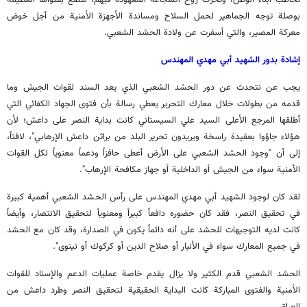
تخاطب أبناء الوطن، وتحرك روح الشجاعة المعهودة فيهم، لتضع بفتواها العظيمة
بوصلة توجه الجماهير لحمل السلاح ومساندة الأجهزة الأمنية من أجل خوض
معركة المصير، والتي أسفرت عن ولادة الحشد الشعبي.
إشادة بدور الشهيد أبي مهدي المهندس
يجب عن نتحدث عن دور الحشد الشعبي الذي يعد السند لقوات الجيش وما
قدمه من بطولات خلال معارك التحرير يعطي رسالة بأن فتوى الجهاد الكفائي التي
أطلقها المرجع الأعلى السيد علي السيستاني كانت بداية النصر على داعش؛ ‏لأن
هؤلاء جاؤوا بعقيدة راسخة ويريدون تحرير البلد من براثن داعش الإرهابي"، لافتاً،
إلى أن "وجود الحشد الشعبي على الأرض أعطى حافزاً ودعماً معنوياً لكل القوات
الأمنية سواء من الجيش أو الداخلية أو جهاز مكافحة الإرهاب".
لقد كان لوجود الشهيد أبي مهدي المهندس على رأس الحشد الشعبي أهمية كبيرة
في تحقيق النصر، فقد كان حضوره دافعاً كبيراً ومعنوياً لتحقيق الانتصار، وأيضاً
كانت لديه التوجيهات للحشد على أنه دائماً يكون في الصدارة، وقد كان مع الحشد
في جميع المعارك سواء في الأنبار أو صلاح الدين أو كركوك أو نينوى".
الحشد الشعبي قدم الكثير ولا يزال يقدم خاصة عمليات الدعم والإسناد للقوات
الأمنية والفتوى المباركة كانت البداية الحقيقية لتحقيق النصر وطرد داعش من