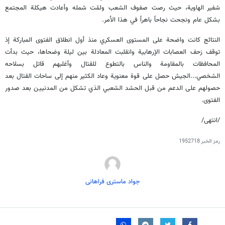
شفير الهاوية، حيث رصت صفوف الشعب ولمّت شمله وأعادت هيكلة المجتمع
بشكل عام ونجحت نجاحاً باهراً في هذا الأمر.
النتائج كانت واضحة على المستوى العسكري منذ أول انطلاق الفتوى المباركة إذ
توقف زحف العصابات الإرهابية وانقلبت المعادلة بين ليلة وضحاها، حيث بدأت
المحافظات بالمقاومة والناس بالتطوع للقتال وأغلبهم قاتل بسلاحه
الشخصي...الجيش حصل على قوة معنوية وعاد الكثير منهم إلى ساحات القتال بعد
حصولهم على الدعم من قبل الحشد الشعبي الذي تشكل من المدنيين بعد صدور
الفتوى.
/انتهى/
رمز الخبر
1952718
جواد ماستری فراهانی