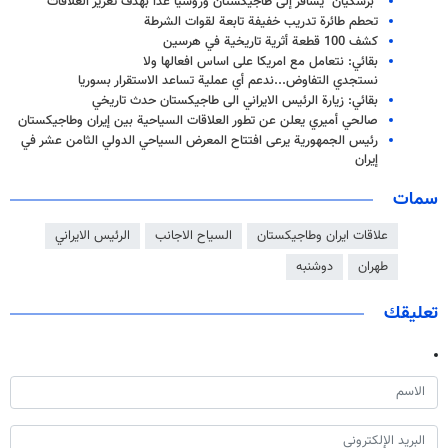
"بزشكيان" يسافر إلى طاجيكستان وروسيا غدًا بهدف تعزيز العلاقات
تحطم طائرة تدريب خفيفة تابعة لقوات الشرطة
كشف 100 قطعة أثرية تاريخية في هرسين
بقائي: نتعامل مع امريكا على اساس افعالها ولا
نستجدي التفاوض...ندعم أي عملية تساعد الاستقرار بسوريا
بقائي: زيارة الرئيس الايراني الى طاجيكستان حدث تاريخي
صالحي أميري يعلن عن تطور العلاقات السياحية بين إيران وطاجيكستان
رئيس الجمهورية يرعى افتتاح المعرض السياحي الدولي الثامن عشر في
إيران
سمات
علاقات ايران وطاجيكستان
السياح الاجانب
الرئيس الايراني
طهران
دوشنبه
تعليقك