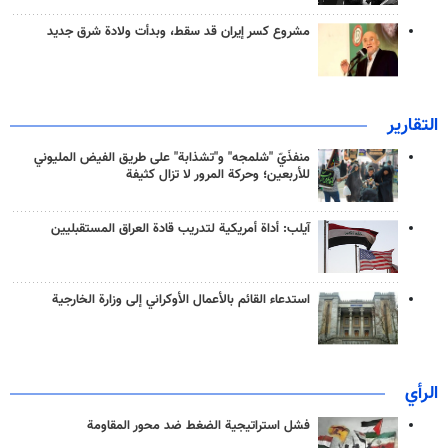
مشروع كسر إيران قد سقط، وبدأت ولادة شرق جديد
التقارير
منفذَيّ "شلمجه" و"تشذابة" على طريق الفيض المليوني
للأربعين؛ وحركة المرور لا تزال كثيفة
آيلب: أداة أمريكية لتدريب قادة العراق المستقبليين
استدعاء القائم بالأعمال الأوكراني إلى وزارة الخارجية
الرأي
فشل استراتيجية الضغط ضد محور المقاومة