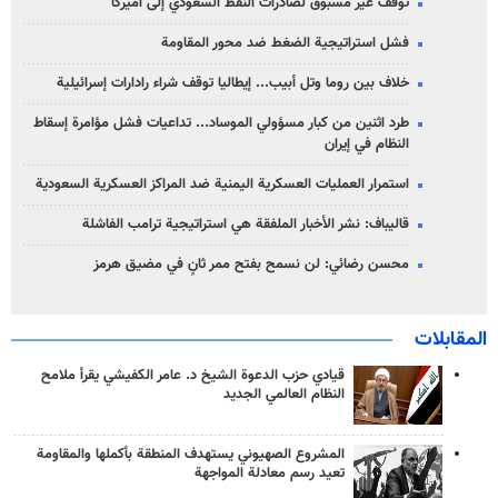
توقف غير مسبوق لصادرات النفط السعودي إلى أميركا
فشل استراتيجية الضغط ضد محور المقاومة
خلاف بين روما وتل أبيب... إيطاليا توقف شراء رادارات إسرائيلية
طرد اثنين من كبار مسؤولي الموساد... تداعيات فشل مؤامرة إسقاط
النظام في إيران
استمرار العمليات العسكرية اليمنية ضد المراكز العسكرية السعودية
قاليباف: نشر الأخبار الملفقة هي استراتيجية ترامب الفاشلة
محسن رضائي: لن نسمح بفتح ممر ثانٍ في مضيق هرمز
المقابلات
قيادي حزب الدعوة الشيخ د. عامر الكفيشي يقرأ ملامح
النظام العالمي الجديد
المشروع الصهيوني يستهدف المنطقة بأكملها والمقاومة
تعيد رسم معادلة المواجهة