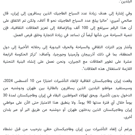
البلدين".
وفي إشارة إلى هدف زيادة عدد السياح الطاجيك الذين يسافرون إلى إيران، قال
صالحي أميري: "حاليا يبلغ عدد السياح الطاجيك نحو 8 آلاف، ولكن تم الاتفاق على
أن هذا الرقم سيرتفع إلى 100 ألف وبالإضافة إلى تعزيز العلاقات الثقافية، فإن
تنمية السياحة من شأنها أيضاً أن تساعد في زيادة التجارة وخلق فرص العمل.
وأشار وزير التراث الثقافي والسياحة والحرف اليدوية إلى رحلاته الأخيرة إلى دول
المنطقة، بما في ذلك أذربيجان وأرمينيا وجورجيا، وأضاف: "تركز الحكومة الرابعة
عشرة على تطوير العلاقات مع الجيران، ونحن نعمل على إنشاء البنية التحتية
اللازمة لاستغلال هذه العلاقات".
وقعت إيران وطاجيكستان اتفاقية لإلغاء التأشيرات اعتبارًا من 10 أغسطس 2024،
وسيستفيد مواطنو البلدين الذين يسافرون بالطائرة بين طهران ودوشنبه من
الدخول بدون تأشيرة. ويحق لهؤلاء المواطنين البقاء في إيران وطاجيكستان لمدة 30
يوماً خلال أي فترة مدتها 90 يوماً. ولا ينطبق هذا الامتياز حتى الآن على مواطني
إيران وطاجيكستان الذين يدخلون طهران أو دوشنبه عن طريق البر أو عبر بلدان
أخرى.
ورغم أن إلغاء التأشيرات بين إيران وطاجيكستان حظي بترحيب من قبل نشطاء