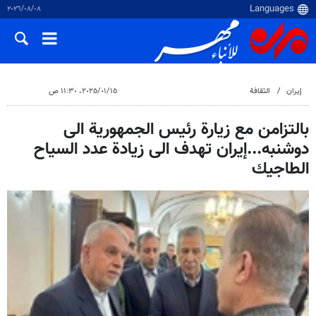
٠٨‏/٠٨‏/٢٠٢٦
إيران
الثقافة
١٥‏/٠١‏/٢٠٢٥، ١١:٣٠ ص
بالتزامن مع زيارة رئيس الجمهورية الى
دوشنبه...إيران تهدف الى زيادة عدد السياح
الطاجيك