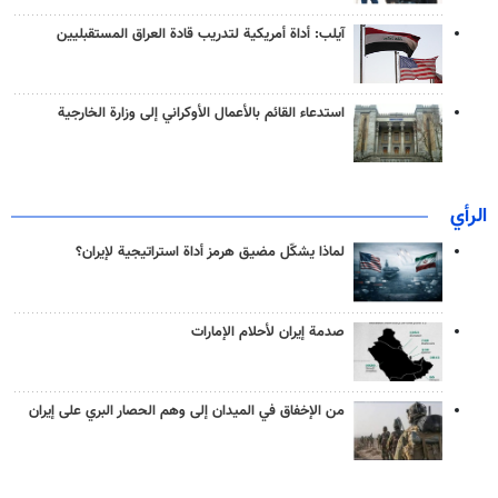
آيلب: أداة أمريكية لتدريب قادة العراق المستقبليين
استدعاء القائم بالأعمال الأوكراني إلى وزارة الخارجية
الرأي
لماذا يشكّل مضيق هرمز أداة استراتيجية لإيران؟
صدمة إيران لأحلام الإمارات
من الإخفاق في الميدان إلى وهم الحصار البري على إيران