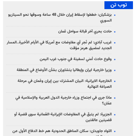
توب تن
بزشكيان: خططوا لإسقاط إيران خلال 48 ساعة وسوقها نحو السيناريو
السوري
حادث بحري آخر قبالة سواحل عُمان
غريب آبادي: لم نُجرِ أي مفاوضات مع أمريكا في الأيام الأخيرة..المسار
الجديد لمضيق هرمز مؤقت
وقوع حادث أمني لسفينة في جنوب غرب اليمن
وزيرا خارجية ايران وإيطاليا يتشاوران بشأن الأوضاع في المنطقة
الخارجية الايرانية: البيان المشترك بين إيران وعُمان في مرحلة
الصياغة النهائية
ماذا جرى في اجتماع وزراء خارجية الدول العربية والإسلامية في
عمّان؟
الجزيرة: لم يتبقّ في المفاوضات الإيرانية-العُمانية سوى قضية أو
قضيتين عالقتين
اللواء جاويدان: سكان المناطق الحدودية هم خط الدفاع الأول عن