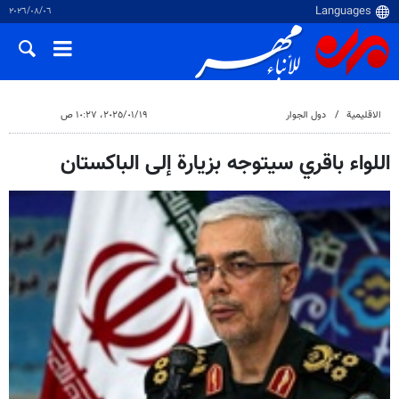
٠٦‏/٠٨‏/٢٠٢٦
الاقلیمیة
دول الجوار
١٩‏/٠١‏/٢٠٢٥، ١٠:٢٧ ص
اللواء باقري سيتوجه بزيارة إلى الباكستان