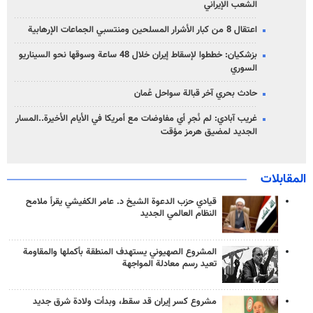
الشعب الإيراني
اعتقال 8 من كبار الأشرار المسلحين ومنتسبي الجماعات الإرهابية
بزشكيان: خططوا لإسقاط إيران خلال 48 ساعة وسوقها نحو السيناريو
السوري
حادث بحري آخر قبالة سواحل عُمان
غريب آبادي: لم نُجرِ أي مفاوضات مع أمريكا في الأيام الأخيرة..المسار
الجديد لمضيق هرمز مؤقت
المقابلات
قيادي حزب الدعوة الشيخ د. عامر الكفيشي يقرأ ملامح
النظام العالمي الجديد
المشروع الصهيوني يستهدف المنطقة بأكملها والمقاومة
تعيد رسم معادلة المواجهة
مشروع كسر إيران قد سقط، وبدأت ولادة شرق جديد