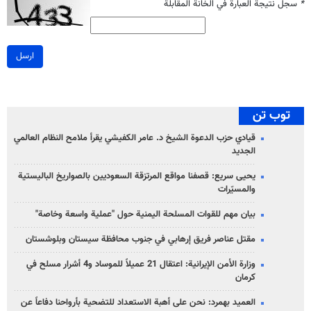
*
سجل نتيجة العبارة في الخانة المقابلة
ارسل
توب تن
قيادي حزب الدعوة الشيخ د. عامر الكفيشي يقرأ ملامح النظام العالمي
الجديد
يحيى سريع: قصفنا مواقع المرتزقة السعوديين بالصواريخ الباليستية
والمسيّرات
بيان مهم للقوات المسلحة اليمنية حول "عملية واسعة وخاصة"
مقتل عناصر فريق إرهابي في جنوب محافظة سيستان وبلوشستان
وزارة الأمن الإيرانية: اعتقال 21 عميلاً للموساد و4 أشرار مسلح في
كرمان
العميد بهمرد: نحن على أهبة الاستعداد للتضحية بأرواحنا دفاعاً عن