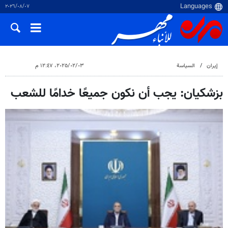
٠٧‏/٠٨‏/٢٠٢٦
إيران
السياسة
٠٣‏/٠٢‏/٢٠٢٥، ١٢:٤٧ م
بزشکیان: يجب أن نكون جميعًا خدامًا للشعب