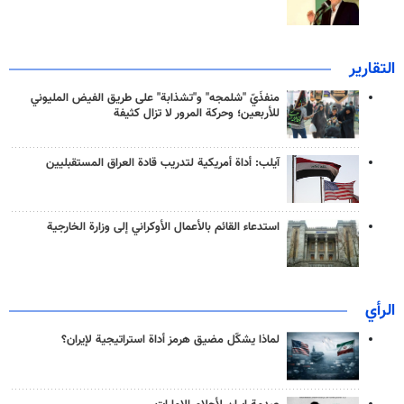
التقارير
منفذَيّ "شلمجه" و"تشذابة" على طريق الفيض المليوني
للأربعين؛ وحركة المرور لا تزال كثيفة
آيلب: أداة أمريكية لتدريب قادة العراق المستقبليين
استدعاء القائم بالأعمال الأوكراني إلى وزارة الخارجية
الرأي
لماذا يشكّل مضيق هرمز أداة استراتيجية لإيران؟