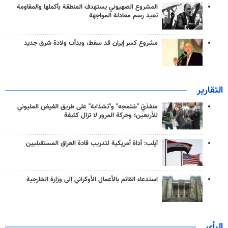
المشروع الصهيوني يستهدف المنطقة بأكملها والمقاومة
تعيد رسم معادلة المواجهة
مشروع كسر إيران قد سقط، وبدأت ولادة شرق جديد
التقارير
منفذَيّ "شلمجه" و"تشذابة" على طريق الفيض المليوني
للأربعين؛ وحركة المرور لا تزال كثيفة
آيلب: أداة أمريكية لتدريب قادة العراق المستقبليين
استدعاء القائم بالأعمال الأوكراني إلى وزارة الخارجية
الرأي