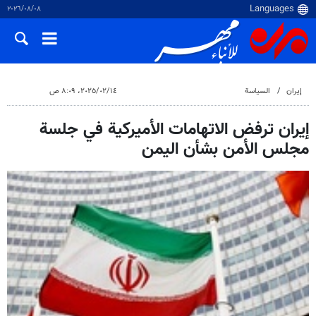
٠٨‏/٠٨‏/٢٠٢٦
إيران
السياسة
١٤‏/٠٢‏/٢٠٢٥، ٨:٠٩ ص
إيران ترفض الاتهامات الأميركية في جلسة
مجلس الأمن بشأن اليمن