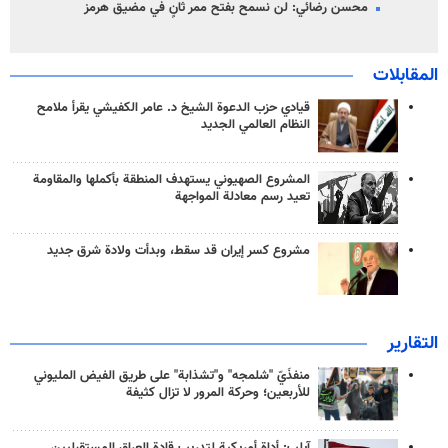
محسن رضائي: لن نسمح بفتح ممر ثانٍ في مضيق هرمز
المقابلات
قيادي حزب الدعوة الشيخ د. عامر الكفيشي يقرأ ملامح
النظام العالمي الجديد
المشروع الصهيوني يستهدف المنطقة بأكملها والمقاومة
تعيد رسم معادلة المواجهة
مشروع كسر إيران قد سقط، وبدأت ولادة شرق جديد
التقارير
منفذَيّ "شلمجه" و"تشذابة" على طريق الفيض المليوني
للأربعين؛ وحركة المرور لا تزال كثيفة
آيلب: أداة أمريكية لتدريب قادة العراق المستقبليين