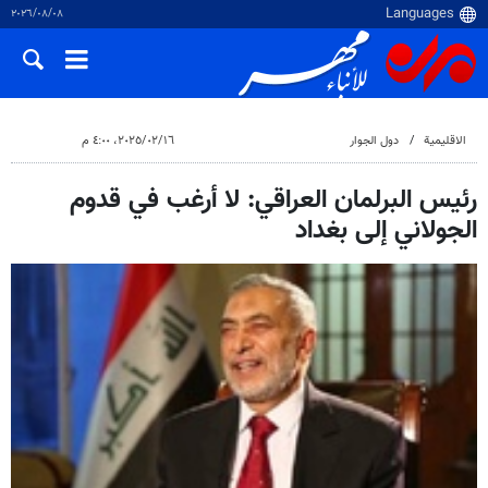
٠٨‏/٠٨‏/٢٠٢٦
الاقلیمیة
دول الجوار
١٦‏/٠٢‏/٢٠٢٥، ٤:٠٠ م
رئيس البرلمان العراقي: لا أرغب في قدوم
الجولاني إلى بغداد