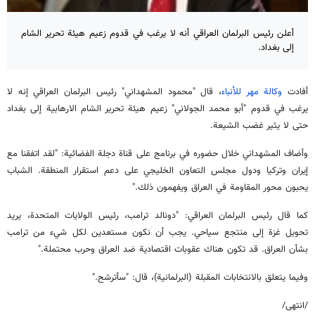
أعلن رئيس البرلمان العراقي أنه لا يرغب في قدوم زعيم هيئة تحرير الشام
إلى بغداد.
أفادت
وكالة مهر للأنباء
، قال "محمود المشهداني" رئيس البرلمان العراقي إنه لا
يرغب في قدوم "أبو محمد الجولاني" زعيم هيئة تحرير الشام الارهابية إلى بغداد
حتى لا يثير غضب الشيعة.
وأضاف المشهداني خلال حضوره في برنامج على قناة دجلة الفضائية: "لقد اتفقنا مع
إيران وتركيا ودول مجلس التعاون الخليجي على دعم استقرار المنطقة. الشباب
يحبون محور المقاومة في العراق ويفهمون ذلك."
كما قال رئيس البرلمان العراقي: "دونالد ترامب، رئيس الولايات المتحدة، يريد
تحويل غزة إلى منتجع سياحي. يجب أن نكون مستعدين لكل شيء من ترامب
بشأن العراق. قد تكون هناك عقوبات اقتصادية ضد العراق وحرب محتملة."
وفيما يتعلق بالانتخابات المقبلة (البرلمانية)، قال: "سأترشح."
/انتهى/