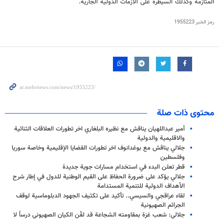
المتازمة وكذلك السيطرة على الازمات الدولية الجارية.
رمز الخبر
1955223
محتوى ذات صلة
أمير عبداللهيان يناقش مع نظيره البلغاري اخر تطورات العلاقات الثنائية
والاقليمية والدولية
جلالي يناقش مع بوغدانوف اخر تطورات القضايا الإقليمية وخاصة سوريا
وفلسطين
قطر تعلن البدء في استخدام مسارات جوية جديدة‎
جلالي يؤكد على ضرورة الحفاظ على القيم الوطنية للدول في إطار شرح
الأهداف الدولية للتنمية المستدامة
لقاء عراقجي والسيسي.. تأكيد على تكثيف الجهود الدبلوماسية لوقف
الجرائم الصهيونية
جلالي: شعب غزة بمقاومته الشجاعة قد لقّن الكيان الصهيوني درساً لا