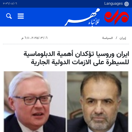
٠٦‏/٠٨‏/٢٠٢٦
إيران
السياسة
٠٦‏/٠٣‏/٢٠٢٥، ٦:١١ م
ايران وروسيا تؤكدان أهمية الدبلوماسية
للسيطرة على الازمات الدولية الجارية