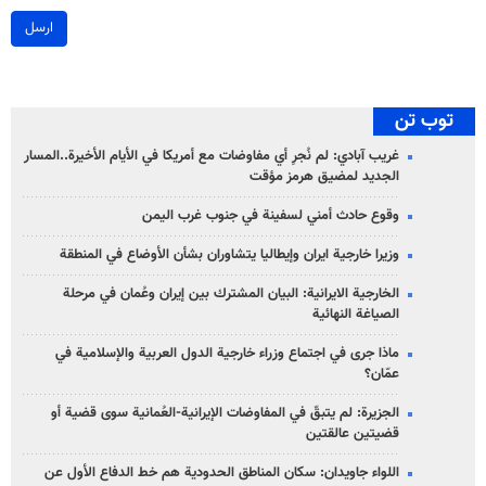
ارسل
توب تن
غريب آبادي: لم نُجرِ أي مفاوضات مع أمريكا في الأيام الأخيرة..المسار
الجديد لمضيق هرمز مؤقت
وقوع حادث أمني لسفينة في جنوب غرب اليمن
وزيرا خارجية ايران وإيطاليا يتشاوران بشأن الأوضاع في المنطقة
الخارجية الايرانية: البيان المشترك بين إيران وعُمان في مرحلة
الصياغة النهائية
ماذا جرى في اجتماع وزراء خارجية الدول العربية والإسلامية في
عمّان؟
الجزيرة: لم يتبقّ في المفاوضات الإيرانية-العُمانية سوى قضية أو
قضيتين عالقتين
اللواء جاويدان: سكان المناطق الحدودية هم خط الدفاع الأول عن