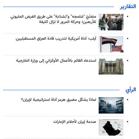
التقارير
منفذَيّ "شلمجه" و"تشذابة" على طريق الفيض المليوني
للأربعين؛ وحركة المرور لا تزال كثيفة
آيلب: أداة أمريكية لتدريب قادة العراق المستقبليين
استدعاء القائم بالأعمال الأوكراني إلى وزارة الخارجية
الرأي
لماذا يشكّل مضيق هرمز أداة استراتيجية لإيران؟
صدمة إيران لأحلام الإمارات