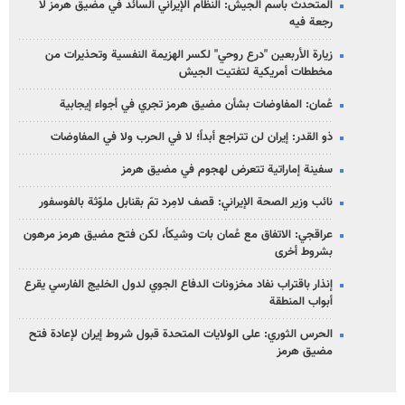
المتحدث باسم الجيش: النظام الإيراني السائد في مضيق هرمز لا
رجعة فيه
زيارة الأربعين "درع روحي" لكسر الهزيمة النفسية وتحذيرات من
مخططات أمريكية لتفتيت الجيش
عُمان: المفاوضات بشأن مضيق هرمز تجري في أجواء إيجابية
ذو القدر: إيران لن تتراجع أبداً؛ لا في الحرب ولا في المفاوضات
سفينة إماراتية تتعرض لهجوم في مضيق هرمز
نائب وزير الصحة الإيراني: قصف لامِرد تمّ بقنابل ملوّثة بالفوسفور
عراقجي: الاتفاق مع عُمان بات وشيكاً، لكن فتح مضيق هرمز مرهون
بشروط أخرى
إنذار باقتراب نفاد مخزونات الدفاع الجوي لدول الخليج الفارسي يقرع
أبواب المنطقة
الحرس الثوري: على الولايات المتحدة قبول شروط إيران لإعادة فتح
مضيق هرمز