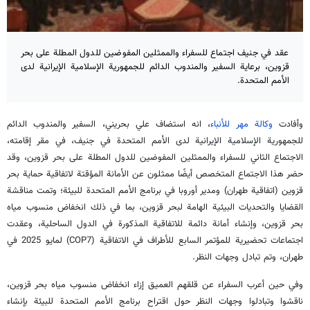
عقد في جنيف اجتماع للسفراء والممثلين المفوضين للدول المطلة على بحر
قزوين، برعاية السفير والمندوب الدائم للجمهورية الإسلامية الإيرانية لدى
الأمم المتحدة.
وأفادت
وكالة مهر للأنباء
، انه استضاف علي بحريني، السفير والمندوب الدائم
للجمهورية الإسلامية الإيرانية لدى الأمم المتحدة في جنيف، في مقر إقامته،
الاجتماع الثاني للسفراء والممثلين المفوضين للدول المطلة على بحر قزوين، وقد
حضر هذا الاجتماع المتخصص أيضًا ممثلون عن الأمانة المؤقتة لاتفاقية حماية بحر
قزوين (اتفاقية طهران) ومدير أوروبا في برنامج الأمم المتحدة للبيئة؛ وتمت مناقشة
القضايا والتحديات البيئية الهامة لبحر قزوين، بما في ذلك انخفاض منسوب مياه
بحر قزوين، وإنشاء أمانة دائمة للاتفاقية المذكورة في الدول الساحلية، وعقدت
اجتماعات تحضيرية للمؤتمر السابع للأطراف في الاتفاقية (COP7) لمايو 2025 في
طهران، وتم تبادل وجهات النظر.
وفي حين أعرب السفراء عن قلقهم العميق إزاء انخفاض منسوب مياه بحر قزوين،
ناقشوا وتبادلوا وجهات النظر حول اقتراح برنامج الأمم المتحدة للبيئة بإنشاء