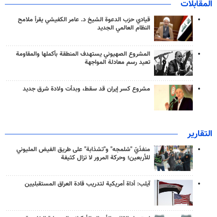
المقابلات
قيادي حزب الدعوة الشيخ د. عامر الكفيشي يقرأ ملامح
النظام العالمي الجديد
المشروع الصهيوني يستهدف المنطقة بأكملها والمقاومة
تعيد رسم معادلة المواجهة
مشروع كسر إيران قد سقط، وبدأت ولادة شرق جديد
التقارير
منفذَيّ "شلمجه" و"تشذابة" على طريق الفيض المليوني
للأربعين؛ وحركة المرور لا تزال كثيفة
آيلب: أداة أمريكية لتدريب قادة العراق المستقبليين