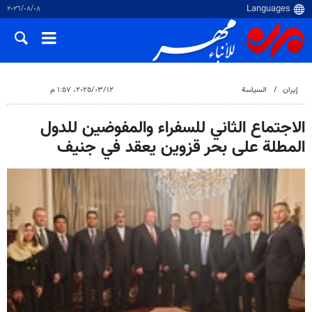
٠٨‏/٠٨‏/٢٠٢٦
إيران
السياسة
١٢‏/٠٣‏/٢٠٢٥، ١:٥٧ م
الاجتماع الثاني للسفراء والمفوضين للدول
المطلة على بحر قزوين يعقد في جنيف