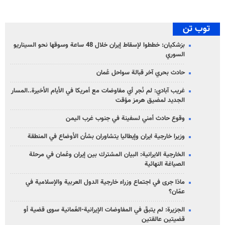
توب تن
بزشكيان: خططوا لإسقاط إيران خلال 48 ساعة وسوقها نحو السيناريو
السوري
حادث بحري آخر قبالة سواحل عُمان
غريب آبادي: لم نُجرِ أي مفاوضات مع أمريكا في الأيام الأخيرة..المسار
الجديد لمضيق هرمز مؤقت
وقوع حادث أمني لسفينة في جنوب غرب اليمن
وزيرا خارجية ايران وإيطاليا يتشاوران بشأن الأوضاع في المنطقة
الخارجية الايرانية: البيان المشترك بين إيران وعُمان في مرحلة
الصياغة النهائية
ماذا جرى في اجتماع وزراء خارجية الدول العربية والإسلامية في
عمّان؟
الجزيرة: لم يتبقّ في المفاوضات الإيرانية-العُمانية سوى قضية أو
قضيتين عالقتين