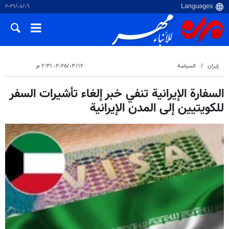
٠٦‏/٠٨‏/٢٠٢٦
إيران
السياسة
١٢‏/٠٣‏/٢٠٢٥، ٢:٣١ م
السفارة الإيرانية تنفي خبر إلغاء تأشيرات السفر
للكويتيين إلى المدن الإيرانية