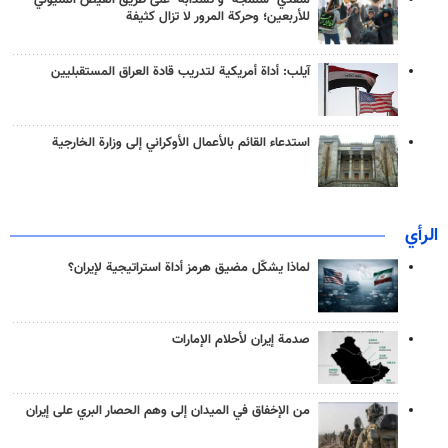
منفذَيّ "شلمجه" و"تشذابة" على طريق الفيض المليوني
للأربعين؛ وحركة المرور لا تزال كثيفة
آيلب: أداة أمريكية لتدريب قادة العراق المستقبليين
استدعاء القائم بالأعمال الأوكراني إلى وزارة الخارجية
الرأي
لماذا يشكّل مضيق هرمز أداة استراتيجية لإيران؟
صدمة إيران لأحلام الإمارات
من الإخفاق في الميدان إلى وهم الحصار البري على إيران