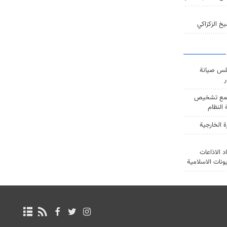
خ الزكزاكي
س صيانة
ر
ع تشخيص
النظام
ة الخارجية
د الاذاعات
يونات الاسلامية