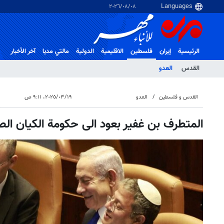
٠٨‏/٠٨‏/٢٠٢٦
الرئيسية
إيران
فلسطین
الاقلیمیة
الدولية
مالتي مدیا
آخر الأخبار
القدس
العدو
القدس و فلسطین
العدو
١٩‏/٠٣‏/٢٠٢٥، ٩:١١ ص
المتطرف بن غفير بعود الى حكومة الكيان ال