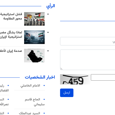
الرأي
فشل استراتيجية
محور المقاومة
لماذا يشكّل مضيق
استراتيجية لإيران
صدمة إيران لأحلام
اخبار الشخصيات
الامام الخامنئي
رئی
القضائی
ارسل
الحاج قاسم
الس
سليماني
نصرالله
السید عبدالملک
الش