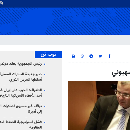
توب تن
رئيس الجمهورية يعقد مؤتمراً 
صهيوني
صور جديدة للطائرات المسيّرة 
أسقطها الحرس الثوري
التلغراف: الحرب على إيران ق
أحد الأخطاء الأمريكية التاريخ
توقف غير مسبوق لصادرات ال
إلى أميركا
فشل استراتيجية الضغط ضد
المقاومة