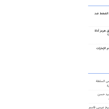
 الضغط ضد
 هرمز أداة
؟
 الإمارات
س السلطة
ة
يد حسن
يخ عيسى قاسم