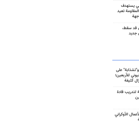
ني يستهدف
المقاومة تعيد
جهة
 قد سقط،
 جديد
و"تشذابة" على
وني للأربعين؛
زال كثيفة
ة لتدريب قادة
ين
أعمال الأوكراني