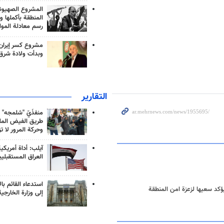
المشروع الصهيو
المنطقة بأكملها و
رسم معادلة الموا
مشروع كسر إيران
وبدأت ولادة شرق
التقارير
منفذَيّ "شلمجه" 
طريق الفيض الملي
وحركة المرور لا ت
آيلب: أداة أمريكي
العراق المستقبلي
استدعاء القائم بال
يؤكد سعيها لزعزة امن المنطقة
إلى وزارة الخارجية