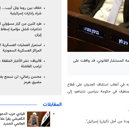
خلاف بين روما وتل أبيب... إ
شراء رادارات إسرائيلية
طرد اثنين من كبار مسؤولي ال
تداعيات فشل مؤامرة إسقاط ا
إيران
استمرار العمليات العسكرية ا
المراكز العسكرية السعودية
رضة المستشار القانوني، قد وافقت على
قاليباف: نشر الأخبار الملفقة
ترامب الفاشلة
محسن رضائي: لن نسمح بفتح
مضيق هرمز
ا أنه في أعقاب استئناف العدوان على قطاع
المتطرف في حكومة بنيامين نتنياهو، إلى
المقابلات
قيادي حزب الدعوة
الكفيشي يقرأ ملا
نا من أجل (كيان) إسرائيل".
العالمي الجديد