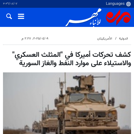
٠٧‏/٠٨‏/٢٠٢٦
الدولية
الأمريكيتان
٠٩‏/٠٤‏/٢٠٢٥، ٢:٢٧ م
كشف تحركات أميركا في "المثلث العسكري"
والاستيلاء على موارد النفط والغاز السورية