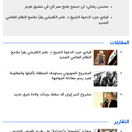
محسن رضائي: لن نسمح بفتح ممر ثانٍ في مضيق هرمز
قيادي حزب الدعوة الشيخ د. عامر الكفيشي يقرأ ملامح النظام العالمي
الجديد
المقابلات
قيادي حزب الدعوة الشيخ د. عامر الكفيشي يقرأ ملامح
النظام العالمي الجديد
المشروع الصهيوني يستهدف المنطقة بأكملها والمقاومة
تعيد رسم معادلة المواجهة
مشروع كسر إيران قد سقط، وبدأت ولادة شرق جديد
التقارير
منفذَيّ "شلمجه" و"تشذابة" على طريق الفيض المليوني