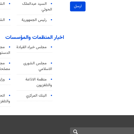
السید عبدالملک
الش
ارسل
الحوثي
رئيس الجمهورية
الشي
اخبار المنظمات والمؤسسات
مجلس خبراء القيادة
مجل
الدستو
مجلس الشورى
مجم
الاسلامي
مصلحة 
منظمة الاذاعة
وزار
والتلفزیون
البنك المركزي
اتحا
والتلفز