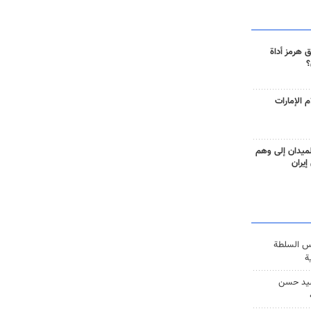
 هرمز أداة
؟
 الإمارات
ميدان إلى وهم
إيران
س السلطة
ة
يد حسن