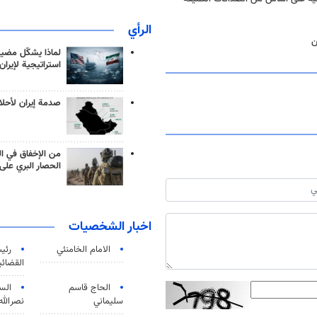
الرأي
ن
لماذا يشكّل مضيق
استراتيجية لإيران
صدمة إيران لأحلام
من الإخفاق في ال
الحصار البري على 
اخبار الشخصيات
الامام الخامنئي
رئی
القضائی
الحاج قاسم
الس
سليماني
نصرالله