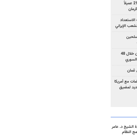
وزارة الأمن الإيرانية: اعتقال 21 عميلاً
الاستعداد
لشعب الإيراني
المسلحين
بزشكيان: خططوا لإسقاط إيران خلال 48
السوري
عُمان
ضات مع أمريكا
جديد لمضيق
 الشيخ د. عامر
مح النظام