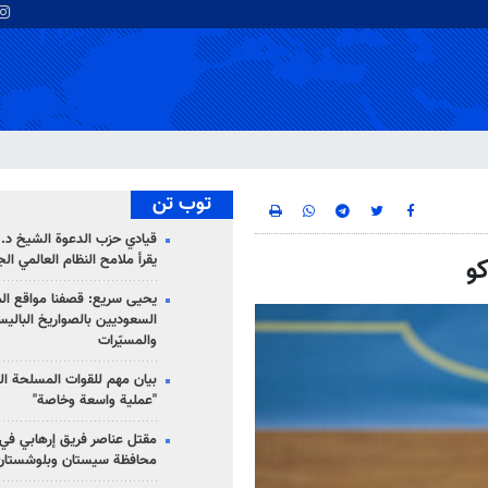
توب تن
قيادي حزب الدعوة الشيخ د. 
يقرأ ملامح النظام العالمي ال
كو
يحيى سريع: قصفنا مواقع الم
السعوديين بالصواريخ الباليس
والمسيّرات
بيان مهم للقوات المسلحة ال
"عملية واسعة وخاصة"
مقتل عناصر فريق إرهابي في
محافظة سيستان وبلوشستان