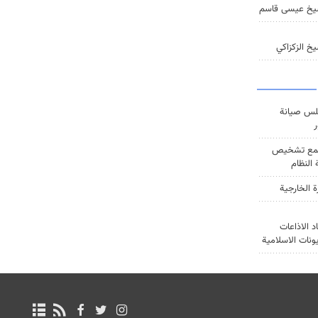
يخ عيسى قاسم
خ الزكزاكي
س صيانة
ر
ع تشخيص
النظام
ة الخارجية
د الاذاعات
يونات الاسلامية