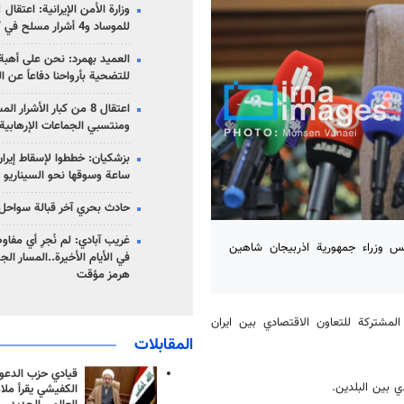
للموساد و4 أشرار مسلح في كرمان
العميد بهمرد: نحن على أهبة 
للتضحية بأرواحنا دفاعاً عن ا
اعتقال 8 من كبار الأشرار 
ومنتسبي الجماعات الإرهابية
ساعة وسوقها نحو السيناريو 
حادث بحري آخر قبالة سواحل 
غريب آبادي: لم نُجرِ أي مفاو
ئيس وزراء جمهورية اذربيجان شاهين
في الأيام الأخيرة..المسار ال
هرمز مؤقت
المشتركة للتعاون الاقتصادي بين ايران
المقابلات
قيادي حزب الدعوة
ي بين البلدين.
الكفيشي يقرأ ملا