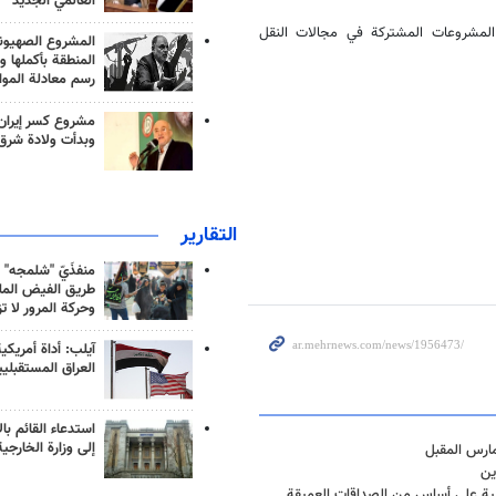
العالمي الجديد
المشروعات المشتركة في مجالات النقل
المشروع الصهيو
المنطقة بأكملها و
رسم معادلة الموا
مشروع كسر إيران
وبدأت ولادة شرق
التقارير
منفذَيّ "شلمجه" 
طريق الفيض الملي
وحركة المرور لا ت
آيلب: أداة أمريكي
العراق المستقبلي
استدعاء القائم بال
إلى وزارة الخارجية
مارس المقبل
ين
بنية على أساس من الصداقات العميقة