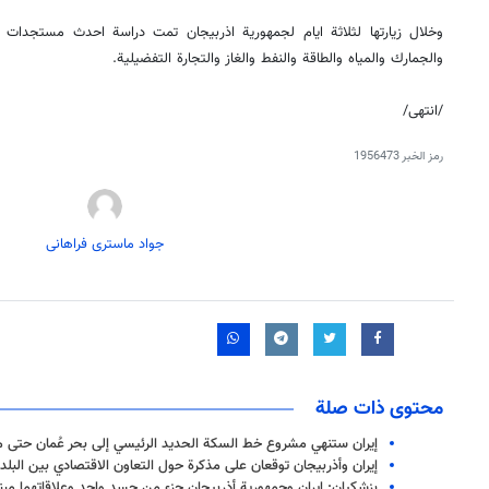
وخلال زيارتها لثلاثة ايام لجمهورية اذربيجان تمت دراسة احدث مستجدات 
والجمارك والمياه والطاقة والنفط والغاز والتجارة التفضيلية.
/انتهی/
رمز الخبر
1956473
جواد ماستری فراهانی
محتوى ذات صلة
إيران ستنهي مشروع خط السكة الحديد الرئيسي إلى بحر عُمان حتى 
إيران وأذربيجان توقعان على مذكرة حول التعاون الاقتصادي بين البلد
بزشكيان: إيران وجمهورية أذربيجان جزء من جسد واحد وعلاقاتهما م