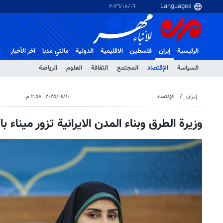
٠٦‏/٠٨‏/٢٠٢٦
الرئيسية
إيران
فلسطین
الاقلیمیة
الدولية
مالتي مدیا
آخر الأخبار
السياسة
الإقتصاد
المجتمع
الثقافة
العلوم
الرياضة
إيران
الإقتصاد
١٠‏/٠٤‏/٢٠٢٥، ٢:٥٨ م
وزيرة الطرق وبناء المدن الايرانية تزور ميناء با