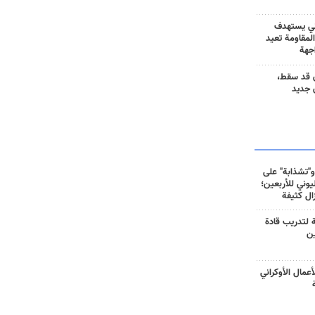
ني يستهدف
المقاومة تعيد
جهة
 قد سقط،
 جديد
و"تشذابة" على
وني للأربعين؛
زال كثيفة
ة لتدريب قادة
ين
أعمال الأوكراني