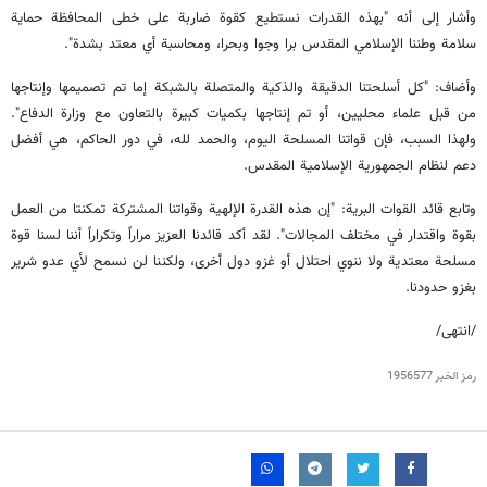
وأشار إلى أنه "بهذه القدرات نستطيع كقوة ضاربة على خطى المحافظة حماية
سلامة وطننا الإسلامي المقدس برا وجوا وبحرا، ومحاسبة أي معتد بشدة".
وأضاف: "كل أسلحتنا الدقيقة والذكية والمتصلة بالشبكة إما تم تصميمها وإنتاجها
من قبل علماء محليين، أو تم إنتاجها بكميات كبيرة بالتعاون مع وزارة الدفاع".
ولهذا السبب، فإن قواتنا المسلحة اليوم، والحمد لله، في دور الحاكم، هي أفضل
دعم لنظام الجمهورية الإسلامية المقدس.
وتابع قائد القوات البرية: "إن هذه القدرة الإلهية وقواتنا المشتركة تمكنتا من العمل
بقوة واقتدار في مختلف المجالات". لقد أكد قائدنا العزيز مراراً وتكراراً أننا لسنا قوة
مسلحة معتدية ولا ننوي احتلال أو غزو دول أخرى، ولكننا لن نسمح لأي عدو شرير
بغزو حدودنا.
/انتهى/
رمز الخبر
1956577