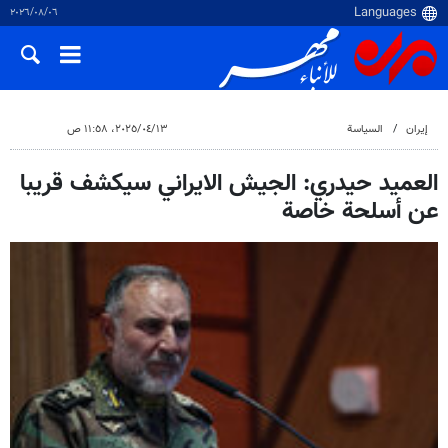
٠٦‏/٠٨‏/٢٠٢٦
إيران
السياسة
١٣‏/٠٤‏/٢٠٢٥، ١١:٥٨ ص
العمید حيدري: الجيش الايراني سيكشف قريبا
عن أسلحة خاصة