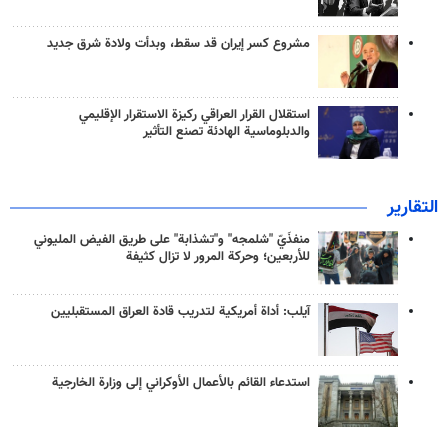
مشروع كسر إيران قد سقط، وبدأت ولادة شرق جديد
استقلال القرار العراقي ركيزة الاستقرار الإقليمي
والدبلوماسية الهادئة تصنع التأثير
التقارير
منفذَيّ "شلمجه" و"تشذابة" على طريق الفيض المليوني
للأربعين؛ وحركة المرور لا تزال كثيفة
آيلب: أداة أمريكية لتدريب قادة العراق المستقبليين
استدعاء القائم بالأعمال الأوكراني إلى وزارة الخارجية