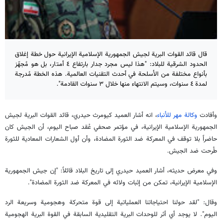
قال قائد القوات البرية لجيش الجمهورية الإسلامية الإيرانية حول خطة إغلاق
الحدود الشرقية للبلاد: "هذا ليس مجرد جدار بارتفاع ٤ أمتار، بل هو مُجهّز
بأنواع مختلفة من الأسلحة في أحدث التقنيات العالمية. هذه الخطة مُدرجة
لمدة ٤ سنوات، وسيتم الانتهاء منها خلال ٣ سنوات القادمة".
وأفادت
وكالة مهر للأنباء
، انه أشار العميد كيومرث حيدري، قائد القوات البرية لجيش
الجمهورية الإسلامية الإيرانية، في مؤتمر صحفي عُقد صباح اليوم، أن الجيش كان
حاضراً بلا توقف في المعركة ضد الثورة المضادة، وأن أول الشعارات المعادية للثورة
طُرحت ضد الجيش.
وفي معرض حديثه، أشار العميد حيدري إلى تاريخ البلاد قائلاً: "إن جيش الجمهورية
الإسلامية الإيرانية، تمكن من إثبات ولائه في المعركة ضد الثورة المضادة".
وقال: "لقد حولنا احتياجاتنا العملياتية إلى قوة متحركة وهجومية وسريعة الرد
اليوم". لا يوجد أي أثر للوحدات البرية التقليدية السابقة في القوة البرية الهجومية