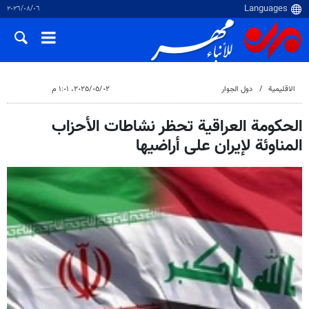
٠٦‏/٠٨‏/٢٠٢٦
الاقلیمیة
دول الجوار
٠٢‏/٠٥‏/٢٠٢٥، ١:٠١ م
الحكومة العراقية تحظر نشاطات الأحزاب
المناوئة لإيران على أراضيها