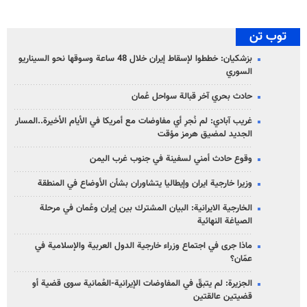
توب تن
بزشكيان: خططوا لإسقاط إيران خلال 48 ساعة وسوقها نحو السيناريو
السوري
حادث بحري آخر قبالة سواحل عُمان
غريب آبادي: لم نُجرِ أي مفاوضات مع أمريكا في الأيام الأخيرة..المسار
الجديد لمضيق هرمز مؤقت
وقوع حادث أمني لسفينة في جنوب غرب اليمن
وزيرا خارجية ايران وإيطاليا يتشاوران بشأن الأوضاع في المنطقة
الخارجية الايرانية: البيان المشترك بين إيران وعُمان في مرحلة
الصياغة النهائية
ماذا جرى في اجتماع وزراء خارجية الدول العربية والإسلامية في
عمّان؟
الجزيرة: لم يتبقّ في المفاوضات الإيرانية-العُمانية سوى قضية أو
قضيتين عالقتين