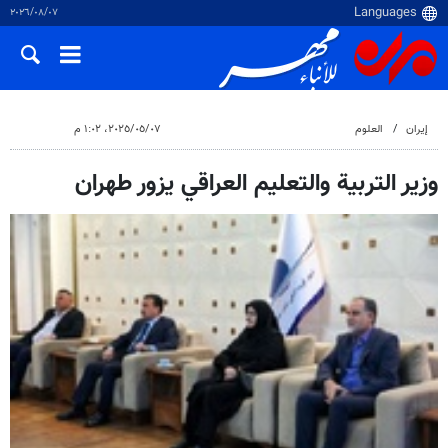
٠٧‏/٠٨‏/٢٠٢٦
إيران
العلوم
٠٧‏/٠٥‏/٢٠٢٥، ١:٠٢ م
وزير التربية والتعليم العراقي يزور طهران