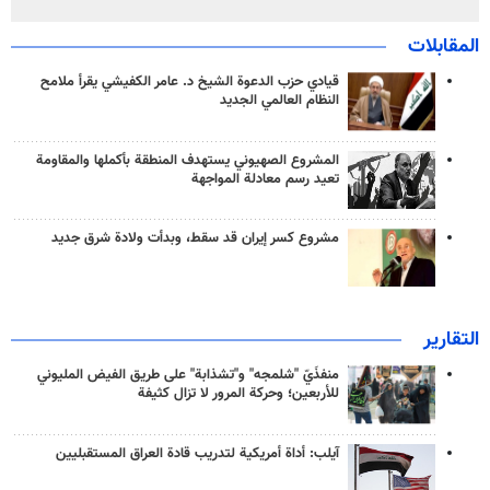
المقابلات
قيادي حزب الدعوة الشيخ د. عامر الكفيشي يقرأ ملامح
النظام العالمي الجديد
المشروع الصهيوني يستهدف المنطقة بأكملها والمقاومة
تعيد رسم معادلة المواجهة
مشروع كسر إيران قد سقط، وبدأت ولادة شرق جديد
التقارير
منفذَيّ "شلمجه" و"تشذابة" على طريق الفيض المليوني
للأربعين؛ وحركة المرور لا تزال كثيفة
آيلب: أداة أمريكية لتدريب قادة العراق المستقبليين