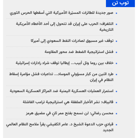
توب تن
صور جديدة للطائرات المسيّرة الأميركية التي أسقطها الحرس الثوري
التلغراف: الحرب على إيران قد تتحول إلى أحد الأخطاء الأمريكية
التاريخية
توقف غير مسبوق لصادرات النفط السعودي إلى أميركا
فشل استراتيجية الضغط ضد محور المقاومة
خلاف بين روما وتل أبيب... إيطاليا توقف شراء رادارات إسرائيلية
طرد اثنين من كبار مسؤولي الموساد... تداعيات فشل مؤامرة إسقاط
النظام في إيران
استمرار العمليات العسكرية اليمنية ضد المراكز العسكرية السعودية
قاليباف: نشر الأخبار الملفقة هي استراتيجية ترامب الفاشلة
محسن رضائي: لن نسمح بفتح ممر ثانٍ في مضيق هرمز
قيادي حزب الدعوة الشيخ د. عامر الكفيشي يقرأ ملامح النظام العالمي
الجديد