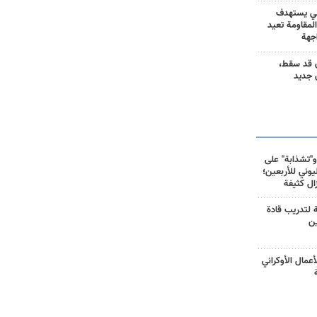
ني يستهدف
المقاومة تعيد
جهة
 قد سقط،
 جديد
و"تشذابة" على
وني للأربعين؛
زال كثيفة
ة لتدريب قادة
ين
أعمال الأوكراني