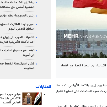
پزشکیان: الخدمة بلا منّة وال
الشعبية أساس حل مشكلات ا
رئيس الجمهورية يعقد مؤتمراً 
صور جديدة للطائرات المسيّرة 
أسقطها الحرس الثوري
التلغراف: الحرب على إيران ق
أحد الأخطاء الأمريكية التاريخ
توقف غير مسبوق لصادرات ال
إلى أميركا
فشل استراتيجية الضغط ضد
إيرانية: إن التجارة الحرة مع الاتحاد
المقاومة
رة بين إيران والاتحاد الأوراسي: "مع هذا
المقابلات
، زادت كمية المنتجات التي تغطيها للتجار
قيادي حزب الدعوة
الكفيشي يقرأ ملا
العالمي الجديد
فضت إلى الصفر، وقال: "بناء على الدراسات