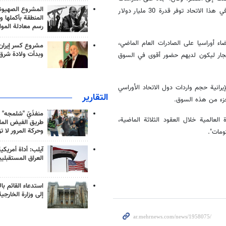
المشروع الصهيو
التي أجريت في ظل الظروف الحالية وبدون استثمارات جديدة، فإن العضوية في هذا الاتحاد توفر قدرة 30 مليار دولار
المنطقة بأكملها و
رسم معادلة الموا
لار كرسوم جمركية لأعضاء أوراسيا على الصادرات العام الماضي،
مشروع كسر إيران
وبدأت ولادة شرق
للتجار ليكون لديهم حضور أقوى في السوق
يرانية حجم واردات دول الاتحاد الأوراسي
التقارير
منفذَيّ "شلمجه" 
لعالمية خلال العقود الثلاثة الماضية،
طريق الفيض الملي
وحركة المرور لا ت
ومات".
آيلب: أداة أمريكي
العراق المستقبلي
استدعاء القائم بال
إلى وزارة الخارجية