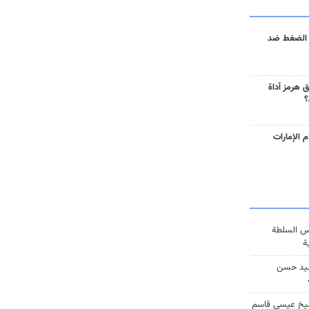
 الضغط ضد
 هرمز أداة
؟
 الإمارات
س السلطة
ة
يد حسن
يخ عيسى قاسم