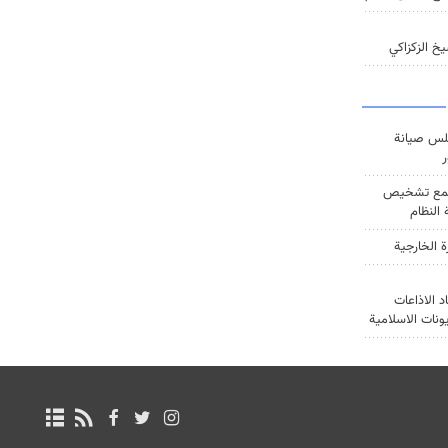
خ الزكزاكي
س صيانة
ر
ع تشخيص
النظام
ة الخارجية
د الاذاعات
يونات الاسلامية