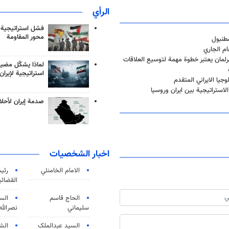
الرأي
فشل استراتيجية
محور المقاومة
طنبول
رلمان يعتبر خطوة مهمة لتوسيع العلاقات
لماذا يشكّل مضيق
استراتيجية لإيران
وجيا الايراني المتقدم
صدمة إيران لأحلام
اخبار الشخصيات
الامام الخامنئي
رئی
القضائی
الحاج قاسم
الس
سليماني
نصرالله
السید عبدالملک
الش