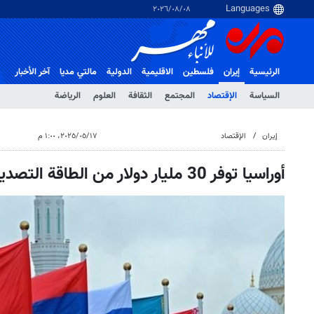
٠٨‏/٠٨‏/٢٠٢٦
الرئيسية
إيران
فلسطین
الاقلیمیة
الدولية
مالتي مدیا
آخر الأخبار
السياسة
الإقتصاد
المجتمع
الثقافة
العلوم
الرياضة
إيران
الإقتصاد
١٧‏/٠٥‏/٢٠٢٥، ١:٠٠ م
أوراسيا توفر 30 مليار دولار من الطاقة التصديرية لإيران