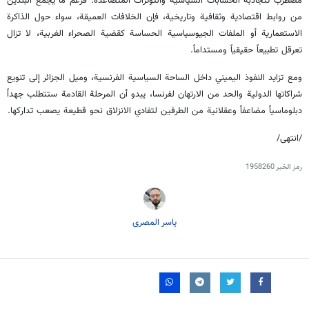
مضطرب تتجاذبه الحسابات السياسية والتوترات المتصاعدة. فرغم ما يجمع البلدين
من روابط اقتصادية وثقافية وتاريخية، فإن الخلافات العميقة، سواء حول الذاكرة
الاستعمارية أو الملفات الجيوسياسية الحساسة كقضية الصحراء الغربية، لا تزال
تعرقل تطبيعاً حقيقياً ومستداماً.
ومع تزايد النفوذ اليميني داخل الساحة السياسية الفرنسية، وميل الجزائر إلى تنويع
شراكاتها الدولية والحد من الارتهان لفرنسا، يبدو أن المرحلة القادمة ستتطلب جهداً
دبلوماسياً مضاعفاً وعقلانية من الطرفين لتفادي الانزلاق نحو قطيعة يصعب تداركها.
/انتهى/
رمز الخبر
1958260
یاسر المصری