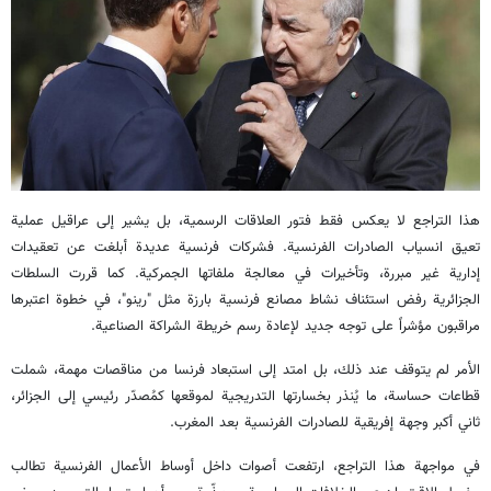
هذا التراجع لا يعكس فقط فتور العلاقات الرسمية، بل يشير إلى عراقيل عملية
تعيق انسياب الصادرات الفرنسية. فشركات فرنسية عديدة أبلغت عن تعقيدات
إدارية غير مبررة، وتأخيرات في معالجة ملفاتها الجمركية. كما قررت السلطات
الجزائرية رفض استئناف نشاط مصانع فرنسية بارزة مثل "رينو"، في خطوة اعتبرها
مراقبون مؤشراً على توجه جديد لإعادة رسم خريطة الشراكة الصناعية.
الأمر لم يتوقف عند ذلك، بل امتد إلى استبعاد فرنسا من مناقصات مهمة، شملت
قطاعات حساسة، ما يُنذر بخسارتها التدريجية لموقعها كمُصدّر رئيسي إلى الجزائر،
ثاني أكبر وجهة إفريقية للصادرات الفرنسية بعد المغرب.
في مواجهة هذا التراجع، ارتفعت أصوات داخل أوساط الأعمال الفرنسية تطالب