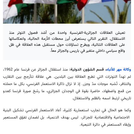
تعيش العلاقات الجزائرية-الفرنسية واحدة من أشد فصول التوتر منذ
الاستقلال. التقرير التالي يستعرض أبرز محطات الأزمة الحالية، وانعكاساتها
على العلاقات الثنائية، ويطرح تساؤلات حول مستقبل هذه العلاقة في ظل
واقع سياسي داخلي متغير في باريس والجزائر معاً.
وكالة مهر للأنباء
، قسم الشؤون الدولية:
منذ استقلال الجزائر عن فرنسا عام 1962،
لم تهدأ التوترات التي تطبع العلاقة بين البلدين. هي علاقة تتأرجح بين التقارب
والتنافر، تُشبه موجات مدّ وجزر. إذ لا تزال ذاكرة الاستعمار الفرنسي، بكل ما حملته
من قمع واضطهاد، حاضرة بقوة في الوجدان الجزائري، ما رسّخ صورة فرنسا كعدو
تاريخي ارتبط اسمه بالظلم والاستغلال.
وكما هو الحال في تجارب استعمارية كثيرة، أعاد الاستعمار الفرنسي تشكيل البنية
الاجتماعية والاقتصادية للجزائر، ليس بهدف التنمية، بل لضمان تفوّق المستعمِر
وإبقاء المستعمَر في دائرة التبعية.