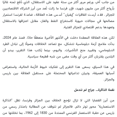
من جانب آخر، ورغم مرور أكثر من ستة عقود على الاستقلال، الذي دُفع ثمنه غاليًا
بأرواح أكثر من مليون شهيد، فإن فرنسا ما زالت تُعد من أبرز الشركاء الاقتصاديين
للجزائر. فقد أرست اتفاقيات "إيفيان" أسس هذه العلاقة، ضامنة لفرنسا استمرار
مصالحها في مجالات حيوية كاستخراج النفط والغاز، مقابل اعترافها بالاستقلال
وتعهدها بدعم اقتصادي للجزائر الفتية.
لكن هذه العلاقة المعقدة دخلت في الأشهر الأخيرة منعطفًا حادًا. فمنذ عام 2024،
بدأت ملامح أزمة دبلوماسية تتشكل، مع تصاعد الخلافات وصولًا إلى تبادل الطرد
الدبلوماسي، وتقييد منح التأشيرات. واليوم، بينما يُكتب هذا التقرير، يبدو أن
البلدين يقتربان أكثر من أي وقت مضى من شبه قطيعة سياسية.
في هذا السياق، يسعى هذا التقرير إلى تفكيك خيوط الأزمة الحالية، واستعراض
أسبابها العميقة، وتبيان تداعياتها المحتملة على مستقبل العلاقة بين باريس
والجزائر.
نقمة الذاكرة… جراح لم تندمل
من أبرز القضايا التي لا تزال تؤجج الخلاف بين الجزائر وفرنسا، تظل "الذاكرة
الاستعمارية" محور توتر دائم. فالجزائر لم تتوقف عن المطالبة باعتذار رسمي من
باريس عن حقبة الاستعمار الفرنسي الممتدة من 1830 إلى 1962، بما تخللتها من