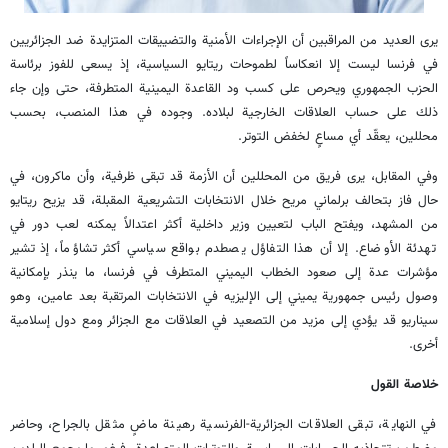
يرى العديد من المراقبين أن الإجراءات الأمنية والتضييقات المتزايدة ضد الجزائريين
في فرنسا ليست إلا انعكاساً لطموحات ريتايو السياسية، إذ يسعى للفوز برئاسة
الحزب الجمهوري ويحرص على كسب ود القاعدة اليمينية المتطرفة، حتى وإن جاء
ذلك على حساب العلاقات الخارجية لبلاده. وجوده في هذا المنصب، بحسب
محللين، يعقّد أي مساعٍ لخفض التوتر.
وفي المقابل، يرى فريق من المحللين أن الأزمة قد تبقى ظرفية، وأن ماكرون، في
حال فاز بتحالف برلماني مريح خلال الانتخابات التشريعية المقبلة، قد يزيح ريتايو
من المشهد، ويفتح الباب لتعيين وزير داخلية أكثر اعتدالاً يمكنه لعب دور في
تهدئة الأوضاع. إلا أن هذا التفاؤل يصطدم بواقع سياسي أكثر تشاؤماً، إذ تشير
مؤشرات عدة إلى صعود الخطاب اليميني المتطرف في فرنسا، ما ينذر بإمكانية
وصول رئيس جمهورية يميني إلى الإليزيه في الانتخابات المرتقبة بعد عامين، وهو
سيناريو قد يؤدي إلى مزيد من التصعيد في العلاقات مع الجزائر ومع دول إسلامية
أخرى.
خلاصة القول
في النهاية، تبقى العلاقات الجزائرية-الفرنسية رهينة ماضٍ مثقل بالجراح، وحاضر