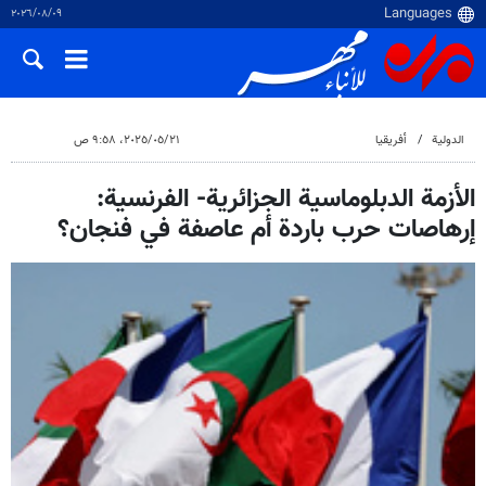
٠٩‏/٠٨‏/٢٠٢٦
الدولية
أفريقيا
٢١‏/٠٥‏/٢٠٢٥، ٩:٥٨ ص
الأزمة الدبلوماسية الجزائرية- الفرنسية:
إرهاصات حرب باردة أم عاصفة في فنجان؟