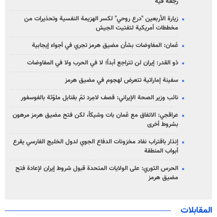
رجعة فيه
زيارة الأربعين "درع روحي" لكسر الهزيمة النفسية وتحذيرات من
مخططات أمريكية لتفتيت الجيش
عُمان: المفاوضات بشأن مضيق هرمز تجري في أجواء إيجابية
ذو القدر: إيران لن تتراجع أبداً؛ لا في الحرب ولا في المفاوضات
سفينة إماراتية تتعرض لهجوم في مضيق هرمز
نائب وزير الصحة الإيراني: قصف لامِرد تمّ بقنابل ملوّثة بالفوسفور
عراقجي: الاتفاق مع عُمان بات وشيكاً، لكن فتح مضيق هرمز مرهون
بشروط أخرى
إنذار باقتراب نفاد مخزونات الدفاع الجوي لدول الخليج الفارسي يقرع
أبواب المنطقة
الحرس الثوري: على الولايات المتحدة قبول شروط إيران لإعادة فتح
مضيق هرمز
المقابلات