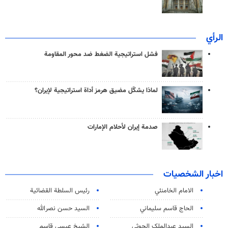
الرأي
فشل استراتيجية الضغط ضد محور المقاومة
لماذا يشكّل مضيق هرمز أداة استراتيجية لإيران؟
صدمة إيران لأحلام الإمارات
اخبار الشخصيات
الامام الخامنئي
رئیس السلطة القضائیة
الحاج قاسم سليماني
السيد حسن نصرالله
السید عبدالملک الحوثي
الشيخ عيسى قاسم