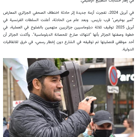
في إطار حسابات التطبيع الإقليمي.
في أبريل 2024، تفجرت أزمة جديدة إثر حادثة اختطاف الصحفي الجزائري المعارض
"أمير بوخرص" قرب باريس. وبعد عام من الحادثة، أعلنت السلطات الفرنسية في
أبريل 2025 توقيف ثلاثة دبلوماسيين جزائريين متهمين بالضلوع في العملية، في
خطوة وصفتها الجزائر بأنها "انتهاك صارخ للحصانة الدبلوماسية". وأكدت الجزائر أن
أحد موظفي قنصليتها تم توقيفه في الشارع دون إخطار رسمي، في خرق للاتفاقيات
الدولية.