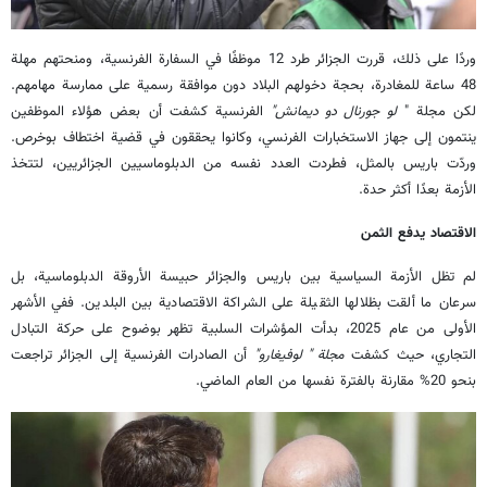
وردًا على ذلك، قررت الجزائر طرد 12 موظفًا في السفارة الفرنسية، ومنحتهم مهلة
48 ساعة للمغادرة، بحجة دخولهم البلاد دون موافقة رسمية على ممارسة مهامهم.
لكن مجلة "
لو جورنال دو ديمانش"
الفرنسية كشفت أن بعض هؤلاء الموظفين
ينتمون إلى جهاز الاستخبارات الفرنسي، وكانوا يحققون في قضية اختطاف بوخرص.
وردّت باريس بالمثل، فطردت العدد نفسه من الدبلوماسيين الجزائريين، لتتخذ
الأزمة بعدًا أكثر حدة.
الاقتصاد يدفع الثمن
لم تظل الأزمة السياسية بين باريس والجزائر حبيسة الأروقة الدبلوماسية، بل
سرعان ما ألقت بظلالها الثقيلة على الشراكة الاقتصادية بين البلدين. ففي الأشهر
الأولى من عام 2025، بدأت المؤشرات السلبية تظهر بوضوح على حركة التبادل
التجاري، حيث كشفت
مجلة " لوفيغارو"
أن الصادرات الفرنسية إلى الجزائر تراجعت
بنحو 20% مقارنة بالفترة نفسها من العام الماضي.