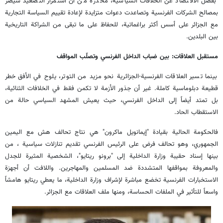
بفصل الاقتصاد عن الخلافات السياسية، محذّرة من أن استمرار التصعيد سيضر
بمصالح الشركات الفرنسية وتصاعدت دعوات متزايدة لإعادة تقييم السياسة التجارية
مع الجزائر على أسس أكثر براغماتية، للحفاظ على ما تبقى من الشراكة التاريخية
بين البلدين.
مستقبل العلاقات: بين ضباب الداخل الفرنسي وتصلّب المواقف
بينما تسير العلاقات الفرنسية-الجزائرية نحو مزيد من التوتر، يلوح في الأفق خطر
قطيعة دبلوماسية كاملة. غير أن جذور الأزمة لا تكمن فقط في الخلافات الثنائية،
بل تمتد أيضاً إلى الداخل الفرنسي، حيث يعيش المشهد السياسي حالة من
الاستقطاب الحاد.
فالحكومة الحالية بقيادة "إيمانويل ماكرون" هي نتاج تحالف هش مع اليمين
الجمهوري، وهو تحالف فرض على الرئيس الفرنسي تقديم تنازلات سياسية ، من
بينها إسناد حقيبة وزارة الداخلية إلى "برونو ريتايو"، الشخصية المثيرة للجدل
والمعروفة بمواقفها المتشددة ضد المسلمين والمهاجرين. واللافت أن أجهزة
الاستخبارات الفرنسية تخضع مباشرة لإشراف وزارة الداخلية، ما يعطي ريتايو هامشاً
واسعاً للتأثير في الملفات الحساسة، ومنها ملف العلاقات مع الجزائر.