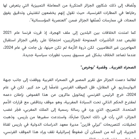
وتُضاف إلى ذلك شكاوى الجزائر المتكررة من المعاملة التمييزية التي يتعرض لها
رعاياها في المطارات الفرنسية، حيث تقول إنهم يخضعون لتفتيش وتدقيق يفوق
المعتاد، في ممارسات تُصنّفها الجزائر ضمن "العنصرية المؤسساتية".
كما امتدت
الخلافات بين البلدين إلى ملف الهجرة، إذ قررت فرنسا عام 2021
تقليص عدد التأشيرات الممنوحة للجزائريين، احتجاجًا على رفض الجزائر استقبال
المهاجرين غير النظاميين. لكن ذروة الأزمة لم تكن حينها، بل جاءت في عام 2024،
عندما تصاعد الخلاف بشكل غير مسبوق بسبب تطورات سياسية جديدة.
الصحراء الغربية.. وقضية "بوخرص"
لطالما دعمت الجزائر حق تقرير المصير في الصحراء الغربية ووقفت إلى جانب جبهة
البوليساريو. في المقابل، ظل الموقف الفرنسي غامضًا إلى حد كبير. لكن في عام
2024، خرج الرئيس الفرنسي إيمانويل ماكرون عن هذا الغموض بإعلان دعمه
لمقترح الحكم الذاتي تحت السيادة المغربية، وهو موقف يتناقض مع قرارات الأمم
المتحدة. التصريح، الذي ورد في رسالة رسمية إلى الملك المغربي، فجّر غضب
الجزائر، التي رأت في ذلك انحيازًا صارخًا، واستدعت سفيرها من باريس. وذهبت
تحليلات، كتصريحات "ليزلي فارين" مديرة معهد الدراسات الدولية في باريس لقناة
الجزيرة، إلى أنه من الممكن أن ضغوطًا إسرائيلية تقف وراء هذا الموقف الفرنسي،