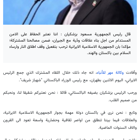
قال رئيس الجمهورية مسعود بزشكيان : اننا نعتبر الحفاظ على الامن
المستدام من اجل بناء علاقات ودّية مع الجيران، ضمن مصالحنا المشتركة؛
مؤكدا بان الجمهورية الاسلامية الايرانية ترحب بتفعيل وقف اطلاق النار وارساء
السلام بين باكستان والهند.
وأفادت
وكالة مهر للأنباء
، انه جاء ذلك خلال اللقاء المشترك الذي جمع الرئيس
الايراني، اليوم الاثنين بطهران، مع رئيس الوزراء الباكستاني "شهباز شريف".
ورحب الرئيس بزشكيان بضيفه الباكستاني، قائلا : نحن نعتبركم شقيقا لنا، ونحبكم
من صميم القلب.
وتابع : نحن نرى في باكستان دولة مهمة بجوار الجمهورية الاسلامية الايرانية،
والعلاقات فيما بيننا تنطلق من اواصر ثقافية وحضارية واسعة تعود الى القرون
والاف السنوات الماضية.