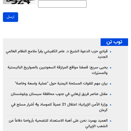
ارسل
توب تن
قيادي حزب الدعوة الشيخ د. عامر الكفيشي يقرأ ملامح النظام العالمي
الجديد
يحيى سريع: قصفنا مواقع المرتزقة السعوديين بالصواريخ الباليستية
والمسيّرات
بيان مهم للقوات المسلحة اليمنية حول "عملية واسعة وخاصة"
مقتل عناصر فريق إرهابي في جنوب محافظة سيستان وبلوشستان
وزارة الأمن الإيرانية: اعتقال 21 عميلاً للموساد و4 أشرار مسلح في
كرمان
العميد بهمرد: نحن على أهبة الاستعداد للتضحية بأرواحنا دفاعاً عن
الشعب الإيراني