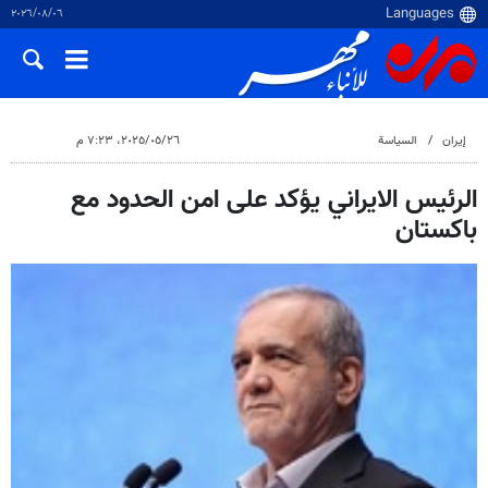
٠٦‏/٠٨‏/٢٠٢٦
إيران
السياسة
٢٦‏/٠٥‏/٢٠٢٥، ٧:٢٣ م
الرئيس الايراني يؤكد على امن الحدود مع
باكستان