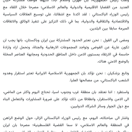
ولفت رئيس الجمهورية، بان طهران واسلام اباد، لديهما مواقف مشتركة حيال
العديد من القضايا الاقليمية والدولية والعالم الاسلامي؛ مصرحا خلال اللقاء مع
رئيس الوزراء الباكستاني : لقد اكدنا مع اشقائنا، على توسيع العلاقات السياسية
والاقتصادية والثقافية والدولية، بما في ذلك التركيز على تنفيذ الوثائق والاتفاقات
المبرمة سابقا بين البلدين.
ومضى الى القول : نحن نعتبر الحدود المشتركة بين ايران وباكستان، بانها يجب ان
تكون عارية عن الفوضى وتواجد المجموعات الارهابية والجناة، ونحمل اراء وارادة
حاسمة في الارتقاء بمستوى الامن داخل المناطق الحدودية ومجابهة العناصر المخلة
بالوضع الامني هناك.
وتابع بزشكيان : نحن نؤكد بان الجمهورية الاسلامية الايرانية تعتبر استقرار وهدوء
الشعب الباكستاني، من مصالحها العليا.
واستطرد : اننا نعتقد بان منطقة غرب وجنوب اسيا، تحتاج اليوم واكثر من الماضي،
الى الامن والاستقرار، وانطلاقا من ذلك نؤكد على ضرورة المشاورات والتعامل البناء
مع دول الجوار وسائر الشركاء الدوليين.
واشار الى مباحثاته، اليوم، مع رئيس الوزراء الباكستاني الزائر، حول الوضع الراهن
في المنطقة والعالم الاسلامي، لا سما القضية الفلسطينية؛ مصرحا بان ايران