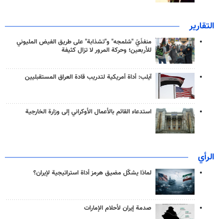
التقارير
منفذَيّ "شلمجه" و"تشذابة" على طريق الفيض المليوني
للأربعين؛ وحركة المرور لا تزال كثيفة
آيلب: أداة أمريكية لتدريب قادة العراق المستقبليين
استدعاء القائم بالأعمال الأوكراني إلى وزارة الخارجية
الرأي
لماذا يشكّل مضيق هرمز أداة استراتيجية لإيران؟
صدمة إيران لأحلام الإمارات