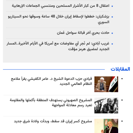
اعتقال 8 من كبار الأشرار المسلحين ومنتسبي الجماعات الإرهابية
بزشكيان: خططوا لإسقاط إيران خلال 48 ساعة وسوقها نحو السيناريو
السوري
حادث بحري آخر قبالة سواحل عُمان
غريب آبادي: لم نُجرِ أي مفاوضات مع أمريكا في الأيام الأخيرة..المسار
الجديد لمضيق هرمز مؤقت
المقابلات
قيادي حزب الدعوة الشيخ د. عامر الكفيشي يقرأ ملامح
النظام العالمي الجديد
المشروع الصهيوني يستهدف المنطقة بأكملها والمقاومة
تعيد رسم معادلة المواجهة
مشروع كسر إيران قد سقط، وبدأت ولادة شرق جديد