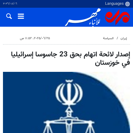
٠٦‏/٠٨‏/٢٠٢٦
إيران
السياسة
٢٥‏/٠٦‏/٢٠٢٥، ١١:٥٢ ص
إصدار لائحة اتهام بحق 23 جاسوسا إسرائيليا
في خوزستان