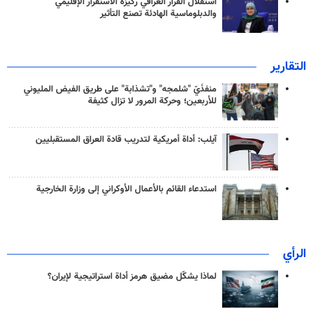
استقلال القرار العراقي ركيزة الاستقرار الإقليمي
والدبلوماسية الهادئة تصنع التأثير
التقارير
منفذَيّ "شلمجه" و"تشذابة" على طريق الفيض المليوني
للأربعين؛ وحركة المرور لا تزال كثيفة
آيلب: أداة أمريكية لتدريب قادة العراق المستقبليين
استدعاء القائم بالأعمال الأوكراني إلى وزارة الخارجية
الرأي
لماذا يشكّل مضيق هرمز أداة استراتيجية لإيران؟