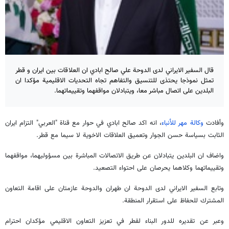
قال السفير الايراني لدى الدوحة علي صالح ابادي ان العلاقات بين ايران و قطر
تمثل نموذجا يحتذى للتنسيق والتفاهم تجاه التحديات الاقليمية مؤكدا ان
البلدين على اتصال مباشر معا، ويتبادلان مواقفهما وتقييماتهما.
وأفادت
وكالة مهر للأنباء
، انه اكد صالح ابادي في حوار مع قناة "العربي" التزام ايران
الثابت بسياسة حسن الجوار وتعميق العلاقات الاخوية لا سيما مع قطر.
واضاف ان البلدين يتبادلان عن طريق الاتصالات المباشرة بين مسؤوليهما، مواقفهما
وتقييماتهما وكلاهما يحرصان على احتواء التصعيد.
وتابع السفير الايراني لدى الدوحة ان طهران والدوحة عازمتان على اقامة التعاون
المشترك للحفاظ على استقرار المنطقة.
وعبر عن تقديره للدور البناء لقطر في تعزيز التعاون الاقليمي مؤكدان احترام