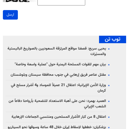
ارسل
توب تن
يحيى سريع: قصفنا مواقع المرتزقة السعوديين بالصواريخ الباليستية
والمسيّرات
بيان مهم للقوات المسلحة اليمنية حول "عملية واسعة وخاصة"
مقتل عناصر فريق إرهابي في جنوب محافظة سيستان وبلوشستان
وزارة الأمن الإيرانية: اعتقال 21 عميلاً للموساد و4 أشرار مسلح في
كرمان
العميد بهمرد: نحن على أهبة الاستعداد للتضحية بأرواحنا دفاعاً عن
الشعب الإيراني
اعتقال 8 من كبار الأشرار المسلحين ومنتسبي الجماعات الإرهابية
بزشكيان: خططوا لإسقاط إيران خلال 48 ساعة وسوقها نحو السيناريو