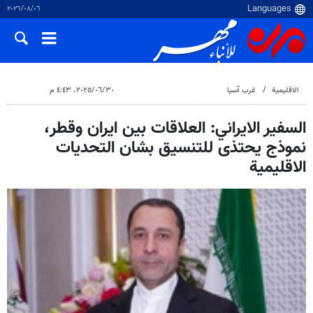
٠٦‏/٠٨‏/٢٠٢٦
الاقلیمیة
غرب آسیا
٣٠‏/٠٦‏/٢٠٢٥، ٤:٤٣ م
السفير الايراني: العلاقات بين ايران وقطر،
نموذج يحتذى للتنسيق بشان التحديات
الاقليمية