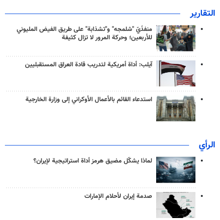
التقارير
منفذَيّ "شلمجه" و"تشذابة" على طريق الفيض المليوني
للأربعين؛ وحركة المرور لا تزال كثيفة
آيلب: أداة أمريكية لتدريب قادة العراق المستقبليين
استدعاء القائم بالأعمال الأوكراني إلى وزارة الخارجية
الرأي
لماذا يشكّل مضيق هرمز أداة استراتيجية لإيران؟
صدمة إيران لأحلام الإمارات