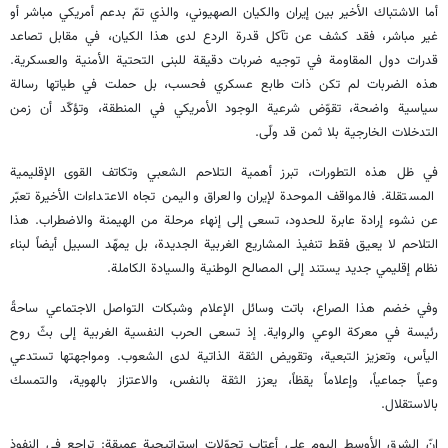
أما الاشتباك الأخير بين إيران والكيان الصهيوني، والذي تمّ بدعم أمريكي مباشر أو
غير مباشر، فقد كشف عن تآكل قدرة الردع لدى هذا الكيان، في مقابل تصاعد
قدرات دول المقاومة في توجيه ضربات دقيقة للبنى التحتية الأمنية والعسكرية.
هذه الضربات لم تكن ذات طابع عسكري فحسب، بل حملت في طياتها رسالة
سياسية واضحة، تقوّض شرعية الوجود الأمريكي في المنطقة، وتؤكّد أن زمن
التدخلات الخارجية بلا ثمن قد ولّى.
في ظل هذه التطورات، تبرز أهمية التلاحم الشعبي وتكاتف القوى الإقليمية
المستقلة. فالمواقف الموحدة لإيران والعراق واليمن تجاه الاعتداءات الأخيرة تعبّر
عن نشوء إرادة عابرة للحدود، تسعى إلى إنهاء مرحلة من الهيمنة والاضطراب. هذا
التلاحم لا يعيق فقط تنفيذ المشاريع الغربية الجديدة، بل يمهّد السبيل أيضاً لبناء
نظام إقليمي جديد يستند إلى المصالح الوطنية والسيادة الكاملة.
وفي خضم هذا الصراع، باتت وسائل الإعلام وشبكات التواصل الاجتماعي ساحةً
رئيسة في معركة الوعي والرواية. إذ تسعى الحرب النفسية الغربية إلى بثّ روح
اليأس، وتعزيز التبعية، وتقويض الثقة الذاتية لدى الشعوب. ومواجهتها تستدعي
وعياً جماعياً، وإعلاماً يقظاً، يعزز الثقة بالنفس، والاعتزاز بالهوية، والتمسك
بالاستقلال.
إنّ الشرق الأوسط اليوم على أعتاب تحوّلات استراتيجية عميقة: تراجع في النفوذ