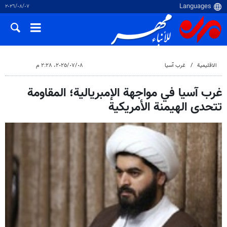
٠٧‏/٠٨‏/٢٠٢٦
الاقلیمیة
غرب آسیا
٠٨‏/٠٧‏/٢٠٢٥، ٢:٢٨ م
غرب آسيا في مواجهة الإمبريالية؛ المقاومة
تتحدى الهيمنة الأمريكية