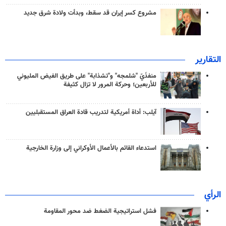
مشروع كسر إيران قد سقط، وبدأت ولادة شرق جديد
التقارير
منفذَيّ "شلمجه" و"تشذابة" على طريق الفيض المليوني
للأربعين؛ وحركة المرور لا تزال كثيفة
آيلب: أداة أمريكية لتدريب قادة العراق المستقبليين
استدعاء القائم بالأعمال الأوكراني إلى وزارة الخارجية
الرأي
فشل استراتيجية الضغط ضد محور المقاومة