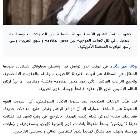
تشهد منطقة الشرق الأوسط مرحلة مفصلية من التحوّلات الجيوسياسية
العميقة، في ظل تصاعد المواجهة بين محور المقاومة والقوى الغربية، وعلى
رأسها الولايات المتحدة الأمريكية.
وكالة مهر للأنباء
: في الوقت الذي تواصل فيه واشنطن محاولاتها لاستعادة نفوذها
المتآكل في المنطقة عبر أدوات تقليدية كالحروب بالوكالة، والعقوبات الاقتصادية،
وتأجيج النزاعات الطائفية، تأتي ردود محور المقاومة منسّقةً ومتنامية، ما يهزّ أركان
النظام الإقليمي الذي ظلّ لعقود خاضعاً لهيمنة القوى الغربية.
لقد ظنّت الولايات المتحدة، بعد سقوط الاتحاد السوفييتي، أنها أصبحت القوة
المتفردة على الساحة الدولية، إلا أنّ الواقع الراهن يفرض عليها معادلات جديدة.
فقد بدأت مكانة الدولار، كأداة رئيسة للهيمنة، بالتراجع، في وقتٍ تشهد فيه تكتلات
بديلة كـ"بريكس" توسعاً ملحوظاً بانضمام قوى إقليمية كإيران، والسعودية، والإمارات،
وروسيا، والهند، مما يشكّل تهديداً بنيوياً للنظامين المالي والسياسي الغربيين.