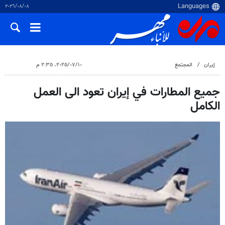
٠٨‏/٠٨‏/٢٠٢٦
إيران
المجتمع
١٠‏/٠٧‏/٢٠٢٥، ٢:٣٥ م
جميع المطارات في إيران تعود الى العمل
الكامل