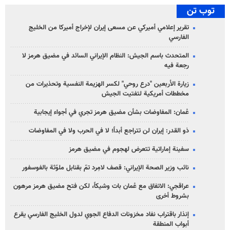
توب تن
تقرير إعلامي أميركي عن مسعى إيران لإخراج أميركا من الخليج
الفارسي
المتحدث باسم الجيش: النظام الإيراني السائد في مضيق هرمز لا
رجعة فيه
زيارة الأربعين "درع روحي" لكسر الهزيمة النفسية وتحذيرات من
مخططات أمريكية لتفتيت الجيش
عُمان: المفاوضات بشأن مضيق هرمز تجري في أجواء إيجابية
ذو القدر: إيران لن تتراجع أبداً؛ لا في الحرب ولا في المفاوضات
سفينة إماراتية تتعرض لهجوم في مضيق هرمز
نائب وزير الصحة الإيراني: قصف لامِرد تمّ بقنابل ملوّثة بالفوسفور
عراقجي: الاتفاق مع عُمان بات وشيكاً، لكن فتح مضيق هرمز مرهون
بشروط أخرى
إنذار باقتراب نفاد مخزونات الدفاع الجوي لدول الخليج الفارسي يقرع
أبواب المنطقة