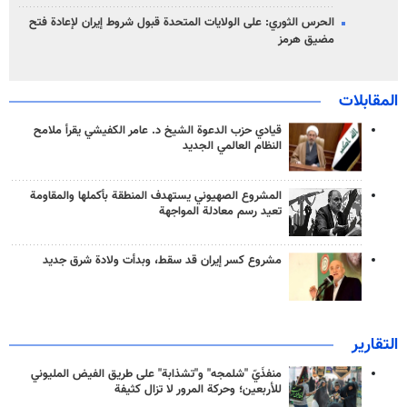
الحرس الثوري: على الولايات المتحدة قبول شروط إيران لإعادة فتح
مضيق هرمز
المقابلات
قيادي حزب الدعوة الشيخ د. عامر الكفيشي يقرأ ملامح
النظام العالمي الجديد
المشروع الصهيوني يستهدف المنطقة بأكملها والمقاومة
تعيد رسم معادلة المواجهة
مشروع كسر إيران قد سقط، وبدأت ولادة شرق جديد
التقارير
منفذَيّ "شلمجه" و"تشذابة" على طريق الفيض المليوني
للأربعين؛ وحركة المرور لا تزال كثيفة