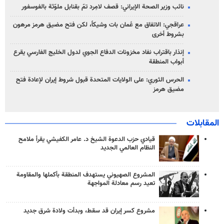
نائب وزير الصحة الإيراني: قصف لامِرد تمّ بقنابل ملوّثة بالفوسفور
عراقجي: الاتفاق مع عُمان بات وشيكاً، لكن فتح مضيق هرمز مرهون
بشروط أخرى
إنذار باقتراب نفاد مخزونات الدفاع الجوي لدول الخليج الفارسي يقرع
أبواب المنطقة
الحرس الثوري: على الولايات المتحدة قبول شروط إيران لإعادة فتح
مضيق هرمز
المقابلات
قيادي حزب الدعوة الشيخ د. عامر الكفيشي يقرأ ملامح
النظام العالمي الجديد
المشروع الصهيوني يستهدف المنطقة بأكملها والمقاومة
تعيد رسم معادلة المواجهة
مشروع كسر إيران قد سقط، وبدأت ولادة شرق جديد