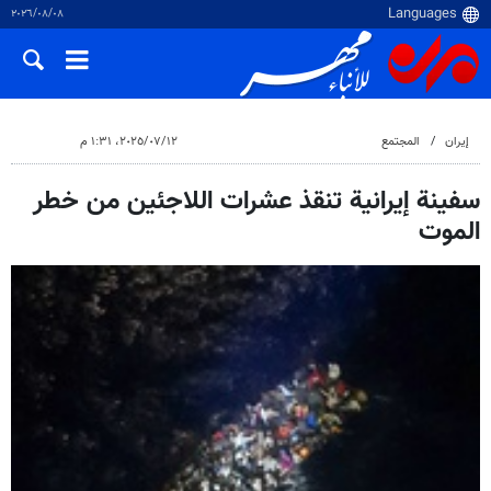
٠٨‏/٠٨‏/٢٠٢٦
إيران
المجتمع
١٢‏/٠٧‏/٢٠٢٥، ١:٣١ م
سفينة إيرانية تنقذ عشرات اللاجئين من خطر
الموت