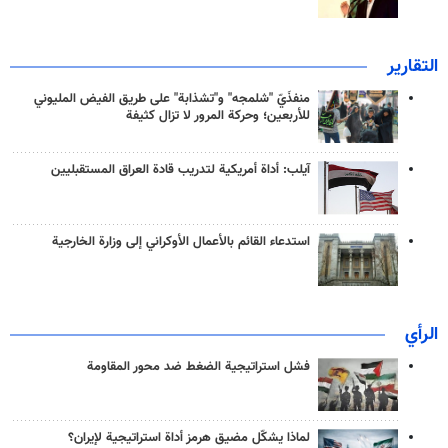
التقارير
منفذَيّ "شلمجه" و"تشذابة" على طريق الفيض المليوني
للأربعين؛ وحركة المرور لا تزال كثيفة
آيلب: أداة أمريكية لتدريب قادة العراق المستقبليين
استدعاء القائم بالأعمال الأوكراني إلى وزارة الخارجية
الرأي
فشل استراتيجية الضغط ضد محور المقاومة
لماذا يشكّل مضيق هرمز أداة استراتيجية لإيران؟