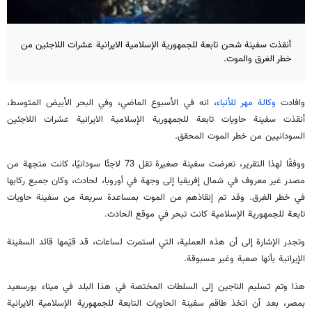
أنقذت سفينة شحن تابعة للجمهورية الإسلامية الایرانية عشرات اللاجئين من
خطر الغرق والموت.
وافادت
وكالة مهر للأنباء
، انه في الأسبوع الماضي، وفي البحر الأبيض المتوسط،
أنقذت سفينة حاويات تابعة للجمهورية الإسلامية الايرانية عشرات اللاجئين
السودانيين من خطر الموت المحقق.
ووفقًا لهذا التقرير، تعرضت سفينة صغيرة تقل 73 لاجئًا سودانيًا، كانت متجهة من
مصدر غير معروف في شمال إفريقيا إلى وجهة في أوروبا، لحادث، وكان جميع ركابها
في خطر الغرق. وقد تم إنقاذهم من الموت بمساعدة سريعة من سفينة حاويات
تابعة للجمهورية الإسلامية كانت تبحر في موقع الحادث.
وتجدر الإشارة إلى أن هذه العملية، التي استمرت لساعات، قد قيّمها قائد السفينة
الإيرانية بأنها صعبة وغير مسبوقة.
هذا وتم تسليم الناجين إلى السلطات المختصة في هذا البلد في ميناء بورسعيد
بمصر، بعد أن اتخذ طاقم سفينة الحاويات التابعة للجمهورية الإسلامية الايرانية