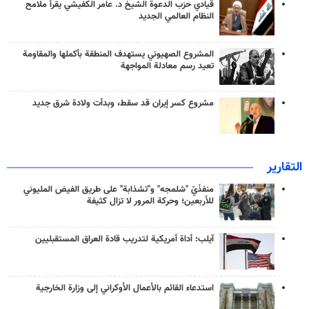
قيادي حزب الدعوة الشيخ د. عامر الكفيشي يقرأ ملامح
النظام العالمي الجديد
المشروع الصهيوني يستهدف المنطقة بأكملها والمقاومة
تعيد رسم معادلة المواجهة
مشروع كسر إيران قد سقط، وبدأت ولادة شرق جديد
التقارير
منفذَيّ "شلمجه" و"تشذابة" على طريق الفيض المليوني
للأربعين؛ وحركة المرور لا تزال كثيفة
آيلب: أداة أمريكية لتدريب قادة العراق المستقبليين
استدعاء القائم بالأعمال الأوكراني إلى وزارة الخارجية