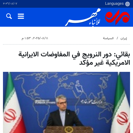
٠٧‏/٠٨‏/٢٠٢٦
إيران
السياسة
١١‏/٠٨‏/٢٠٢٥، ١:٥٣ م
بقائي: دور النرويج في المفاوضات الايرانية
الامريكية غير مؤكد