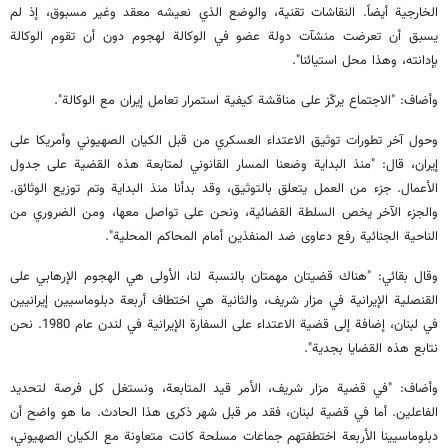
الخارجية أيضاً. النقاشات تقنية، والوضع الذي نعيشه معقد وغير مسبوق، إذ لم
يسبق أن تعرضت منشآت دولة عضو في الوكالة لهجوم دون أن تقوم الوكالة
بإدانته، وهذا محل استيائنا".
وأضاف: "الاجتماع يركّز على مناقشة كيفية استمرار تعامل إيران مع الوكالة".
وحول آخر تطورات توثيق الاعتداء العسكري من قبل الكيان الصهيوني وأمريكا على
إيران، قال: "منذ البداية وضعنا المسار القانوني لمتابعة هذه القضية على جدول
الأعمال. جزء من العمل يتعلق بالتوثيق، وقد بدأنا منذ البداية وتم توزيع الوثائق.
والجزء الآخر يخص السلطة القضائية، ونحن على تواصل معها، ومن الضروري من
الناحية الجنائية رفع دعاوى ضد المنفذين أمام المحاكم المحلية".
وقال بقائي: "هناك قضيتان مهمتان بالنسبة لنا، الأولى هي الهجوم الإرهابي على
القنصلية الإيرانية في مزار شريف، والثانية هي اختطاف أربعة دبلوماسيين إيرانيين
في لبنان، إضافة إلى قضية الاعتداء على السفارة الإيرانية في لندن عام 1980. نحن
نتابع هذه القضايا بجدية".
وأضاف: "في قضية مزار شريف، الأمر قيد المتابعة، ونستغل كل فرصة لتحديد
الفاعلين. أما في قضية لبنان، فقد مر قبل شهر ذكرى هذا الحادث. ما هو واضح أن
دبلوماسيينا الأربعة اختطفتهم جماعات مسلحة كانت متعاونة مع الكيان الصهيوني،