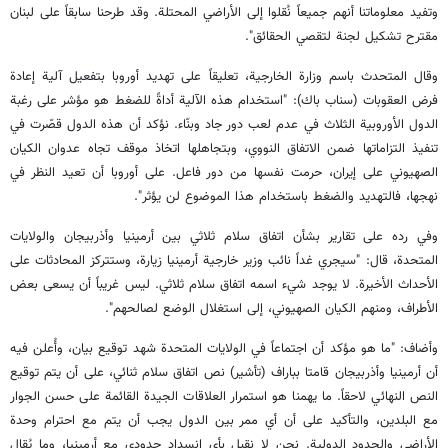
وتفيد معلوماتنا أنهم جميعاً نُقلوا إلى الأراضي المحتلة. وقد طرحنا سابقاً على لبنان
مقترح تشكيل لجنة لتقصي الحقائق".
وقال المتحدث باسم وزارة الخارجية، تعليقاً على تهديد أوروبا بتفعيل آلية إعادة
فرض العقوبات (سناب باك): "استخدام هذه الآلية أداةً للضغط هو مؤشر على رغبة
الدول الأوروبية الثلاث في عدم لعب دور جاد وبنّاء. نؤكد أن هذه الدول قصّرت في
تنفيذ التزاماتها ضمن الاتفاق النووي، وبتجاهلها اتخاذ موقف تجاه عدوان الكيان
الصهيوني على إيران، حرمت نفسها من دور فاعل. على أوروبا أن تعيد النظر في
نهجها، فالتهديد والضغط باستخدام هذا الموضوع لن يؤثر".
وفي رده على تقارير بشأن اتفاق سلام ثلاثي بين أرمينيا وأذربيجان والولايات
المتحدة، قال: "سيجري غداً نائب وزير خارجية أرمينيا زيارة، وستتركز المحادثات على
الأحداث الأخيرة. لا يوجد شيء اسمه اتفاق سلام ثلاثي. ليس غريباً أن يسعى بعض
الأطراف، ومنهم الكيان الصهيوني، إلى استغلال الوضع لصالحهم".
وأضاف: "ما هو مؤكد أن اجتماعاً في الولايات المتحدة شهد توقيع بيان، وأُعلن فيه
أن أرمينيا وأذربيجان قامتا بباراف (تأشير) نص اتفاق سلام ثنائي، على أن يتم توقيع
النص النهائي لاحقاً. ما يهمنا هو استمرار العلاقات الجيدة القائمة على حسن الجوار
مع البلدين، والتأكيد على أن أي ممر بين الدول يجب أن يتم مع احترام وحدة
الأراضي والحدود الدولية. نحن لا نقبل بأي انسداد حدودي مع أرمينيا، وما يُقال