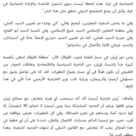
الجماعية في غزة. هذه الخطة ليست سوى استمرار للاعتداء والإبادة الجماعية في
غزة، وآمل أن يمنع المجتمع الدولي تحقق مثل هذا الشر".
وفي ما يخص السفراء المعيّنين، أوضح بقائي: "في بولندا تم تعيين السيد كاملي،
وفي منظمة التعاون الإسلامي السيد شيخ الإسلامي، وفي ناميبيا السيد أبو الفتح،
وفي صربيا السيد فضلي، كما تم تعيين السيد حيدري قنصلاً عاماً في أستراخان،
والسيد ضيائي قائماً بالأعمال في سانتياغو".
وعن دور إيران في مسار قضايا جنوب القوقاز، قال: "منطقة القوقاز تحظى بأهمية
كبيرة جداً بالنسبة لإيران. من الناحية السياسية والاقتصادية وعلاقات الجوار، من
الطبيعي أن نكون طرفاً في أي مسار يصوغ التطورات. لقد كنا على تواصل وثيق مع
مسؤولي أرمينيا وأذربيجان، وزيارة نائب وزير الخارجية الأرميني غداً تأتي في هذا
الإطار".
وأضاف: "وزير خارجية أرمينيا أكد أنه سيتجنب أي إجراء يتعارض مع مصالح إيران
ويثير قلقها. ورغم أن الحدود المشتركة بيننا وبين أرمينيا لا تتجاوز 40 كيلومتراً، إلا
أنها حدود آمنة وتساهم في تعزيز الصداقة. وفي كل التطورات، نعرض مواقفنا عن
قرب. نحن، مع ترحيبنا الدائم بمسارات الاتصال والنقل، شددنا على أن أي خطوة في
هذا المجال يجب ألا تتعارض مع القانون الدولي أو تنتهك الحدود الدولية، وهذا
موقف ثابت لنا".