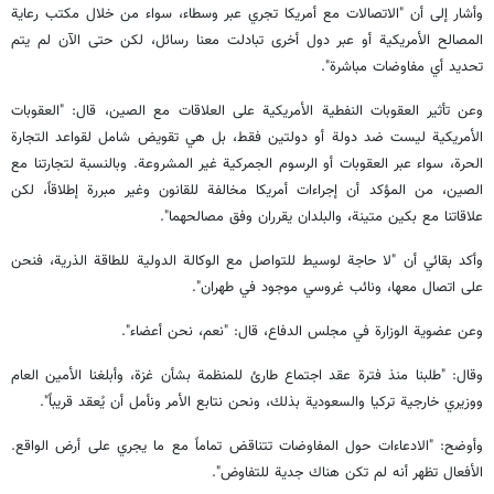
وأشار إلى أن "الاتصالات مع أمريكا تجري عبر وسطاء، سواء من خلال مكتب رعاية
المصالح الأمريكية أو عبر دول أخرى تبادلت معنا رسائل، لكن حتى الآن لم يتم
تحديد أي مفاوضات مباشرة".
وعن تأثير العقوبات النفطية الأمريكية على العلاقات مع الصين، قال: "العقوبات
الأمريكية ليست ضد دولة أو دولتين فقط، بل هي تقويض شامل لقواعد التجارة
الحرة، سواء عبر العقوبات أو الرسوم الجمركية غير المشروعة. وبالنسبة لتجارتنا مع
الصين، من المؤكد أن إجراءات أمريكا مخالفة للقانون وغير مبررة إطلاقاً، لكن
علاقاتنا مع بكين متينة، والبلدان يقرران وفق مصالحهما".
وأكد بقائي أن "لا حاجة لوسيط للتواصل مع الوكالة الدولية للطاقة الذرية، فنحن
على اتصال معها، ونائب غروسي موجود في طهران".
وعن عضوية الوزارة في مجلس الدفاع، قال: "نعم، نحن أعضاء".
وقال: "طلبنا منذ فترة عقد اجتماع طارئ للمنظمة بشأن غزة، وأبلغنا الأمين العام
ووزيري خارجية تركيا والسعودية بذلك، ونحن نتابع الأمر ونأمل أن يُعقد قريباً".
وأوضح: "الادعاءات حول المفاوضات تتناقض تماماً مع ما يجري على أرض الواقع.
الأفعال تظهر أنه لم تكن هناك جدية للتفاوض".