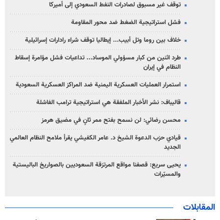
توقف غير مسبوق لصادرات النفط السعودي إلى أميركا
فشل استراتيجية الضغط ضد محور المقاومة
خلاف بين روما وتل أبيب... إيطاليا توقف شراء رادارات إسرائيلية
طرد اثنين من كبار مسؤولي الموساد... تداعيات فشل مؤامرة إسقاط
النظام في إيران
استمرار العمليات العسكرية اليمنية ضد المراكز العسكرية السعودية
قاليباف: نشر الأخبار الملفقة هي استراتيجية ترامب الفاشلة
محسن رضائي: لن نسمح بفتح ممر ثانٍ في مضيق هرمز
قيادي حزب الدعوة الشيخ د. عامر الكفيشي يقرأ ملامح النظام العالمي
الجديد
يحيى سريع: قصفنا مواقع المرتزقة السعوديين بالصواريخ الباليستية
والمسيّرات
المقابلات