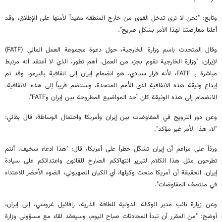
وتابع: "نحن لا نرى تدخل القوى من خارج المنطقة مفيداً لأمنها على الإطلاق، وقد
أعلنا معارضتنا لهذا الأمر بشكل صريح".
وقال المتحدث باسم وزارة الخارجية، حول دعوة مجموعة العمل المالي (FATF)
لإيران: "وزارة الخارجية تقوم بجزء من العمل. أهم تطور، الذي لا أعتقد أنه مرتبط
مباشرة بـ FATF، لأنه قرار سيادي، هو انضمام إيران إلى اتفاقية باليرمو. وقد تم
إيداع وثيقة هذه الاتفاقية لدى الأمم المتحدة، وسننضم قريباً إلى هذه الاتفاقية.
الانضمام إلى هذه الوثيقة كان أحد المواضيع المطروحة بين إيران وFATF".
وعن دور النرويج في المفاوضات بين إيران وأمريكا واحتمال الوساطة، قال بقائي:
"لا، هذا الأمر غير مؤكد".
وردّاً على مزاعم أن إيران تشكّل خطراً على أمريكا، قال: "هذا ادعاء سخيف. أنتم
تطرحون مثل هذا الكلام لتبرير انتهاككم الصارخ للقانون واعتدائكم على سيادة
إيران. الحقيقة أن أمريكا منحت وكيلها، أي الكيان الصهيوني، الضوء الأخضر للاعتداء
في منتصف المفاوضات".
وعن زيارة نائب مدير الوكالة الدولية للطاقة الذرية، رافائيل غروسي، إلى إيران،
أوضح: "من المقرر أن تبدأ المحادثات صباح اليوم، وسيعقد لقاء مع مسؤولي وزارة