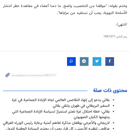
وختم بقوله: "موقفنا من التخصيب واضح. ما دمنا أعضاء في معاهدة حظر انتشار
الأسلحة النووية، يجب أن نستفيد من مزاياها".
/انتهى/
رمز الخبر
1961571
محتوى ذات صلة
بقائي يدعو إلى إنهاء التقاعس العالمي تجاه الإبادة الجماعية في غزة
السفير البريطاني في طهران يلتقي بقائي
بقائي: خطة احتلال غزة تعتبر استمرارٌ لسياسة الإبادة الجماعية التي
ينتهجها الكيان الصهيوني
لاريجاني والأعرجي يوقعان مذكرة تفاهم أمنية برعاية رئيس الوزراء العراقي
عراقجي لنظيره الأرميني: كل قرار يجب أن يحترم السيادة الوطنية للدول