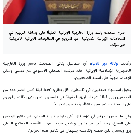
صرح متحدث باسم وزارة الخارجية الإيرانية، تعليقًا على وساطة النرويج في
المحادثات الإيرانية الأمريكية: دور النرويج في المفاوضات الايرانية الامريكية
غير مؤكد.
وأفادت
وكالة مهر للأنباء
، أن إسماعيل بقائي، المتحدث باسم وزارة الخارجية
للجمهورية الإسلامية الإيرانية، عقد مؤتمره الصحفي الأسبوعي مع ممثلي وسائل
الإعلام، مجيباً على أسئلة الصحفيين.
وحول استشهاد صحفيين في فلسطين، قال بقائي: "فقط ليلة أمس انضم عدد من
الصحفيين إلى قافلة شهداء طريق الحقيقة في فلسطين. نحن ندين ذلك، والهجوم
على الصحفيين غير مبرر إطلاقاً، ويُعد جريمة حرب".
وفي ما يخص الجرائم في غزة، قال: "في طوابير توزيع الطعام، يتم إطلاق الرصاص
على الجياع، وهذا أمر غير مقبول ويشكل جريمة حرب. للأسف، المجتمع الدولي
يرى ويسمع، لكن صمته وتقاعسه يسهمان في تفاقم هذه الجرائم".