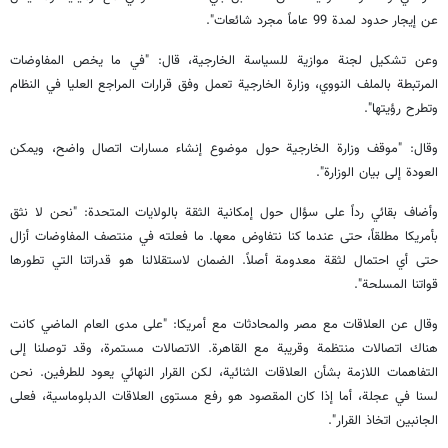
عن إيجار حدود لمدة 99 عاماً مجرد شائعات".
وعن تشكيل لجنة موازية للسياسة الخارجية، قال: "في ما يخص المفاوضات
المرتبطة بالملف النووي، وزارة الخارجية تعمل وفق قرارات المراجع العليا في النظام
وتطرح رؤيتها".
وقال: "موقف وزارة الخارجية حول موضوع إنشاء مسارات اتصال واضح، ويمكن
العودة إلى بيان الوزارة".
وأضاف بقائي رداً على سؤال حول إمكانية الثقة بالولايات المتحدة: "نحن لا نثق
بأمريكا مطلقاً، حتى عندما كنا نتفاوض معها. ما فعلته في منتصف المفاوضات أزال
حتى أي احتمال لثقة معدومة أصلاً. الضمان لاستقلالنا هو قدراتنا التي تطورها
قواتنا المسلحة".
وقال عن العلاقات مع مصر والمحادثات مع أمريكا: "على مدى العام الماضي كانت
هناك اتصالات منتظمة وقريبة مع القاهرة. الاتصالات مستمرة، وقد توصلنا إلى
التفاهمات اللازمة بشأن العلاقات الثنائية، لكن القرار النهائي يعود للطرفين. نحن
لسنا في عجلة، أما إذا كان المقصود هو رفع مستوى العلاقات الدبلوماسية، فعلى
الجانبين اتخاذ القرار".