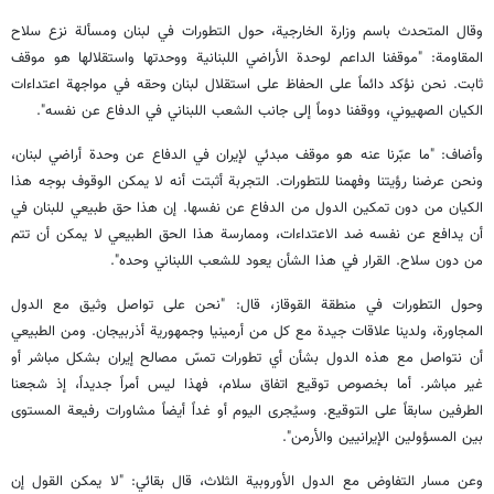
وقال المتحدث باسم وزارة الخارجية، حول التطورات في لبنان ومسألة نزع سلاح
المقاومة: "موقفنا الداعم لوحدة الأراضي اللبنانية ووحدتها واستقلالها هو موقف
ثابت. نحن نؤكد دائماً على الحفاظ على استقلال لبنان وحقه في مواجهة اعتداءات
الكيان الصهيوني، ووقفنا دوماً إلى جانب الشعب اللبناني في الدفاع عن نفسه".
وأضاف: "ما عبّرنا عنه هو موقف مبدئي لإيران في الدفاع عن وحدة أراضي لبنان،
ونحن عرضنا رؤيتنا وفهمنا للتطورات. التجربة أثبتت أنه لا يمكن الوقوف بوجه هذا
الكيان من دون تمكين الدول من الدفاع عن نفسها. إن هذا حق طبيعي للبنان في
أن يدافع عن نفسه ضد الاعتداءات، وممارسة هذا الحق الطبيعي لا يمكن أن تتم
من دون سلاح. القرار في هذا الشأن يعود للشعب اللبناني وحده".
وحول التطورات في منطقة القوقاز، قال: "نحن على تواصل وثيق مع الدول
المجاورة، ولدينا علاقات جيدة مع كل من أرمينيا وجمهورية أذربيجان. ومن الطبيعي
أن نتواصل مع هذه الدول بشأن أي تطورات تمسّ مصالح إيران بشكل مباشر أو
غير مباشر. أما بخصوص توقيع اتفاق سلام، فهذا ليس أمراً جديداً، إذ شجعنا
الطرفين سابقاً على التوقيع. وسيُجرى اليوم أو غداً أيضاً مشاورات رفيعة المستوى
بين المسؤولين الإيرانيين والأرمن".
وعن مسار التفاوض مع الدول الأوروبية الثلاث، قال بقائي: "لا يمكن القول إن