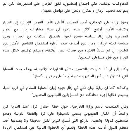
المفاوضات توقفت. ففي اجتماع إسطنبول، اتفق الطرفان على استمرارها، لكن لم
يتم بعد تحديد الزمان والمكان، ونحن على تواصل معهم".
وحول زيارة علي لاريجاني، أمين المجلس الأعلى للأمن القومي الإيراني، إلى العراق
واتفاقية الأمن، أوضح: "تأتي هذه الزيارة في سياق مشاورات إيران مع الدول
المجاورة، وفي إطار سياسة حسن الجوار وتعميق العلاقات مع الجيران، وهي
سياسة ثابتة لإيران. ومن بين أهداف هذه الزيارة استكمال التفاهم الأمني بين
البلدين، إذ تم سابقاً الانتهاء من صياغة نص الوثيقة، وسيتم توقيعها خلال هذه
الزيارة من قبل مسؤولي البلدين".
وأشار إلى أن "المشاورات والتنسيق بشأن التطورات الإقليمية، بهدف بحث القضايا
التي قد تؤثر على أمن البلدين، مدرجة أيضاً على جدول الأعمال".
وأضاف: "كما أن زيارة لبنان تأتي في إطار جهود إيران لحماية السلام في غرب آسيا،
وسيتم خلالها إجراء محادثات مع المسؤولين اللبنانيين المعنيين".
وقال المتحدث باسم وزارة الخارجية، حول خطة احتلال غزة: "منذ البداية كان
واضحاً أن الكيان الصهيوني يسعى للسيطرة على غزة والضفة الغربية ومحو
فلسطين كدولة وشعب. الذرائع التي تُساق لتبرير القتل سخيفة ولا يصدقها أحد.
معظم الدول أدانت هذه الخطة وتعلم أن الخطوة التالية هي استكمال الإبادة