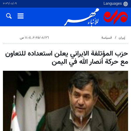
٠٩‏/٠٨‏/٢٠٢٦
إيران
السياسة
٢٦‏/٠٨‏/٢٠٢٥، ١١:٠٤ ص
حزب المؤتلفة الايراني يعلن استعداده للتعاون
مع حركة أنصار الله في اليمن