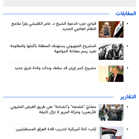
المقابلات
قيادي حزب الدعوة الشيخ د. عامر الكفيشي يقرأ ملامح
النظام العالمي الجديد
المشروع الصهيوني يستهدف المنطقة بأكملها والمقاومة
تعيد رسم معادلة المواجهة
مشروع كسر إيران قد سقط، وبدأت ولادة شرق جديد
التقارير
منفذَيّ "شلمجه" و"تشذابة" على طريق الفيض المليوني
للأربعين؛ وحركة المرور لا تزال كثيفة
آيلب: أداة أمريكية لتدريب قادة العراق المستقبليين