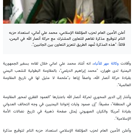
أعلن الأمين العام لحزب المؤتلفة الإسلامي، محمد علي أماني، استعداد حزبه
التام لتوقيع مذكرة تفاهم للتعاون المشترك مع حركة أنصار الله في اليمن،
قائلاً: "هذه المذكرة تُمهد الطريق لتعزيز التعاون بين الجانبين".
وأفادت
وكالة مهر للأنباء
، انه أشاد محمد علي اماني خلال لقاءه بسفير الجمهورية
اليمنية لدى طهران، "محمد إبراهيم الديلمي"، بالمقاومة البطولية للشعب اليمني
بقيادة حركة أنصار الله، واصفاً إياها بـ"ملحمة لا مثيل لها في تاريخ المقاومة
العالمية".
وأشار إلى الدور المحوري لحركة أنصار الله باعتبارها "العمود الفقري لمحور المقاومة
في المنطقة"، مضيفاً: "إن صمود وثبات إخواننا اليمنيين في وجه التحالف العدواني
بقيادة أمريكا والكيان الصهيوني يُمثل صفحة ذهبية في تاريخ نضالات الأمة
الإسلامية".
وأعلن الأمين العام لحزب المؤتلفة الإسلامي استعداد حزبه التام لتوقيع مذكرة