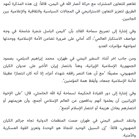
تفاهم للتعاون المشترك مع حركة أنصار الله في اليمن، قائلاً: إن هذه المذكرة تُمهد
الطريق لتعزيز التعاون الاستراتيجي في المجالات السياسية والثقافية والإعلامية بين
الجانبين.
وفي إشارة إلى تصريح سماحة القائد بأن "اليمن الباسل شجرة شامخة في وجه
عواصف الاستكبار العالمي"، أكد أماني على ضرورة تضامن الأمة الإسلامية ووحدتها
لمواجهة مؤامرات العدو.
ومن جانب اخر أشاد السفير اليمني في طهران، محمد إبراهيم الديلمي، بصمود
الجمهورية الإسلامية الإيرانية، وهنأ بانتصار إيران الأخير على عدوان الكيان
الصهيوني، مضيفًا: "مع أن هذا النصر رافقه شهداء أعزاء، إلا أنه كان انتصارًا عظيمًا
للأمة الإسلامية جمعاء، وأيقظ همة المؤمنين".
وفي إشارة إلى دور القيادة الحكيمة لسماحة آية الله الخامنئي، قال: "على الإخوة
الإيرانيين أن يعلموا أنهم يدافعون عن العالم الإسلامي أجمع، وأن هزيمتهم أو
انتصارهم يعادل هزيمة أو انتصار الإسلام أجمع".
وانتقد السفير اليمني في طهران صمت المنظمات الدولية تجاه جرائم الكيان
الصهيوني، قائلاً: "إن السبيل الوحيد للنجاة هو الوحدة وتعزيز القوة العسكرية
والأمنية.