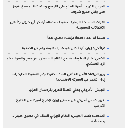
الحرس الثوري: أجبرنا العدو على التراجع وسنحتفظ بمضيق هرمز
حتى يقبل جميع شروطنا
القوات المسلحة اليمنية تستهدف مصفاة أرامكو في جيزان رداً على
الانتهاكات السعودية
عندما لم تعد «خدعة ترامب» تجدي نفعاً
عراقجي: إيران ثابتة على عهدها بالمقاومة رغم كل الضغوط
الكعبي: خيار الدبلوماسية مع النظام السعودي غير مجدٍ والصواب هو
الرد العسكري
وزير الزراعة: الأمن الغذائي للبلاد محفوظ رغم الضغوط الخارجية..
إيران تنتصر في المعركة الاقتصادية
الجيش الأمريكي يخلي قاعدة الحرير بكردستان العراق
تقرير إعلامي أميركي عن مسعى إيران لإخراج أميركا من الخليج
الفارسي
المتحدث باسم الجيش: النظام الإيراني السائد في مضيق هرمز لا
رجعة فيه