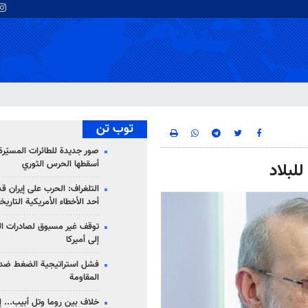
توب تن
صور جديدة للطائرات المسيّرة 
أسقطها الحرس الثوري
لبلاد
التلغراف: الحرب على إيران ق
أحد الأخطاء الأمريكية التاريخ
توقف غير مسبوق لصادرات ال
إلى أميركا
فشل استراتيجية الضغط ضد
المقاومة
خلاف بين روما وتل أبيب... إ