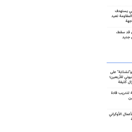
ني يستهدف
المقاومة تعيد
جهة
 قد سقط،
 جديد
و"تشذابة" على
وني للأربعين؛
زال كثيفة
ة لتدريب قادة
ين
أعمال الأوكراني