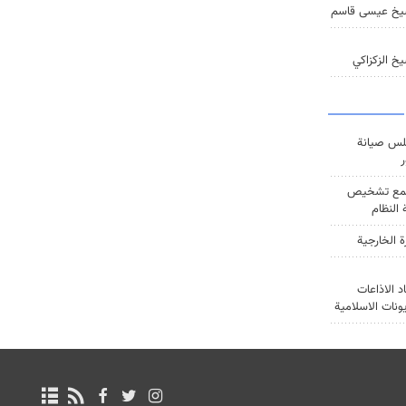
يخ عيسى قاسم
خ الزكزاكي
س صيانة
ر
ع تشخيص
النظام
ة الخارجية
د الاذاعات
يونات الاسلامية