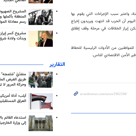
العالمي الجديد
المشروع الصهيو
ة، واعتبر سبب الإجراءات التي يقوم بها
المنطقة بأكملها و
يوم أن الحرب قد انتهت ويريدون إخراج
رسم معادلة الموا
كن إبراز الخلافات في مرحلة وقف إطلاق
مشروع كسر إيران
وبدأت ولادة شرق
للمواطنين من الأدوات الرئيسية للحفاظ
ير الأمن الاقتصادي للناس.
التقارير
منفذَيّ "شلمجه" 
طريق الفيض الملي
وحركة المرور لا ت
آيلب: أداة أمريكي
العراق المستقبلي
استدعاء القائم بال
إلى وزارة الخارجية