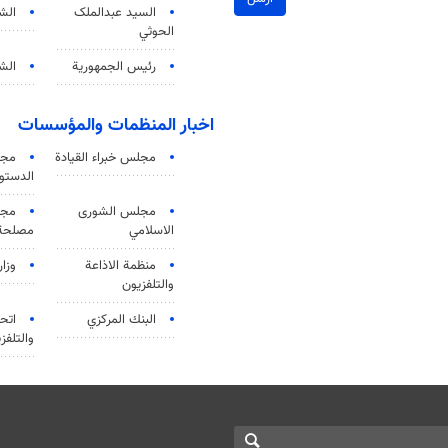
السید عبدالملک
الش
الحوثي
رئيس الجمهورية
الشي
اخبار المنظمات والمؤسسات
مجلس خبراء القيادة
مجل
الدستو
مجلس الشورى
مجم
الاسلامي
مصلحة 
منظمة الاذاعة
وزار
والتلفزیون
البنك المركزي
اتحا
والتلفز