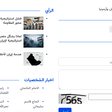
 وأرمينيا
الرأي
فشل استراتيجية
محور المقاومة
لماذا يشكّل مضيق
استراتيجية لإيران
صدمة إيران لأحلام
اخبار الشخصيات
الامام الخامنئي
رئی
القضائی
الحاج قاسم
الس
سليماني
نصرالله
ارسل