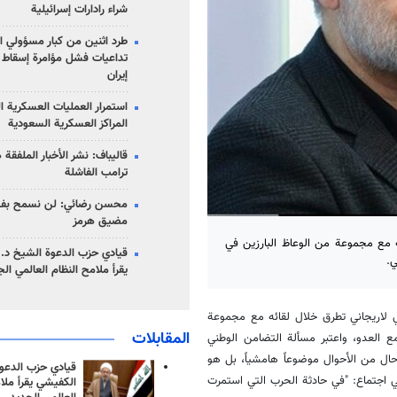
شراء رادارات إسرائيلية
طرد اثنين من كبار مسؤولي ال
تداعيات فشل مؤامرة إسقاط ا
إيران
استمرار العمليات العسكرية ا
المراكز العسكرية السعودية
قاليباف: نشر الأخبار الملفقة
ترامب الفاشلة
محسن رضائي: لن نسمح بفتح
مضيق هرمز
ه مع مجموعة من الوعاظ البارزين في
قيادي حزب الدعوة الشيخ د. 
ي.
يقرأ ملامح النظام العالمي ال
ي لاريجاني تطرق خلال لقائه مع مجموعة
المقابلات
مع العدو، واعتبر مسألة التضامن الوطني
ال من الأحوال موضوعاً هامشياً، بل هو
قيادي حزب الدعوة
ي اجتماع: "في حادثة الحرب التي استمرت
الكفيشي يقرأ ملا