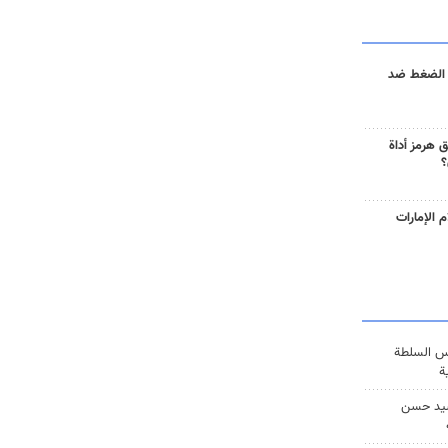
 الضغط ضد
 هرمز أداة
؟
 الإمارات
س السلطة
ة
يد حسن