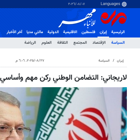
٠٧‏/٠٨‏/٢٠٢٦
الرئيسية
إيران
فلسطین
الاقلیمیة
الدولية
مالتي مدیا
آخر الأخبار
السياسة
الإقتصاد
المجتمع
الثقافة
العلوم
الرياضة
إيران
السياسة
٢٧‏/٠٨‏/٢٠٢٥، ٦:٠٦ م
لاريجاني: التضامن الوطني ركن مهم وأساسي ل