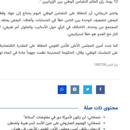
12 يوماً، رأى العالم التضامن الوطني بين الإيرانيين ".
واعتبر لاريجاني، أن الحفاظ على التضامن الوطني اليوم يحتاج إلى جهاد وفطن
البعض لتضعيف الوحدة بين الناس خطأ في الحسابات، وأضاف: البعض يعتقد ال
المجتمع من وحدته. الاختلاف في الرأي حول الأساليب والحلول أمر طبيعي، ل
النار مع العدو هو خطأ استراتيجي.
كما شدد أمين المجلس الأعلى للأمن القومي الحفاظ على المقدرة الاقتصادية 
على التماسك الوطني، وقال: الحكومة المحترمة نظمت جهوداً جادة في اتجاه توف
رمز الخبر
1962106
محتوى ذات صلة
شمخاني: لن يكون لأميركا دور في مفاوضات "استانة"
شمخاني: الهجوم الصاروخي على عين الأسد کسر هيبة واشنطن
لاريجاني يلتقي أمين مجلس الأمن القومي الأرمني في طهران