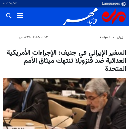
٠٧‏/٠٨‏/٢٠٢٦
إيران
السياسة
٠٣‏/٠٩‏/٢٠٢٥، ٨:٢٨ ص
السفير الإيراني في جنيف: الإجراءات الأمريكية
العدائية ضد فنزويلا تنتهك ميثاق الأمم
المتحدة