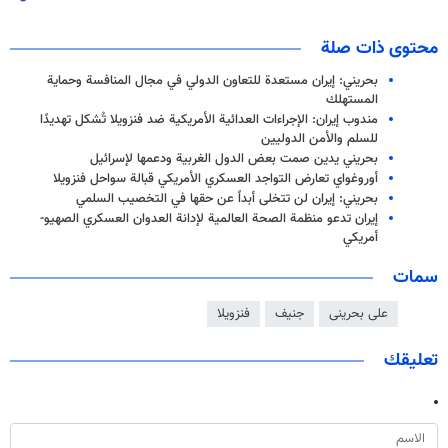
محتوى ذات صلة
بحريني: إيران مستعدة للتعاون الدولي في مجال المنافسة وحماية
المستهلك
مندوب إيران: الإجراءات العدائية الأمريكية ضد فنزويلا تُشكل تهديدًا
للسلم والأمن الدوليين
بحريني یدين صمت بعض الدول الغربية ودعمها لإسرائيل
أوروغواي تعارض التواجد العسكري الأمريكي قبالة سواحل فنزويلا
بحريني: إيران لن تتخلى أبداً عن حقها في التخصيب السلمي
إيران تدعو منظمة الصحة العالمية لإدانة العدوان العسكري الصهيو-
أمريكي
سمات
علی بحرینی
جنيف
فنزويلا
تعليقك