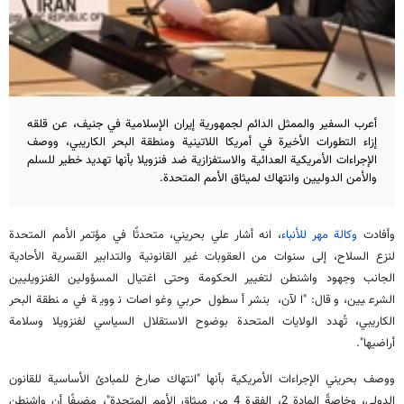
أعرب السفير والممثل الدائم لجمهورية إيران الإسلامية في جنيف، عن قلقه
إزاء التطورات الأخيرة في أمريكا اللاتينية ومنطقة البحر الكاريبي، ووصف
الإجراءات الأمريكية العدائية والاستفزازية ضد فنزويلا بأنها تهديد خطير للسلم
والأمن الدوليين وانتهاك لميثاق الأمم المتحدة.
وأفادت
وكالة مهر للأنباء
، انه أشار علي بحريني، متحدثًا في مؤتمر الأمم المتحدة
لنزع السلاح، إلى سنوات من العقوبات غير القانونية والتدابير القسرية الأحادية
الجانب وجهود واشنطن لتغيير الحكومة وحتى اغتيال المسؤولين الفنزويليين
الشرعيين، وقال: "الآن، بنشر أسطول حربي وغواصات نووية في منطقة البحر
الكاريبي، تُهدد الولايات المتحدة بوضوح الاستقلال السياسي لفنزويلا وسلامة
أراضيها".
ووصف بحريني الإجراءات الأمريكية بأنها "انتهاك صارخ للمبادئ الأساسية للقانون
الدولي، وخاصةً المادة 2، الفقرة 4 من ميثاق الأمم المتحدة"، مضيفًا أن واشنطن