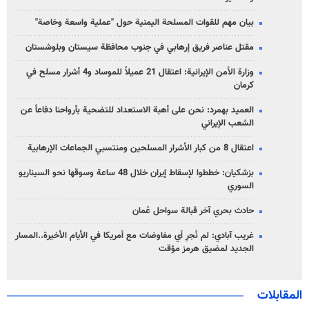
بيان مهم للقوات المسلحة اليمنية حول "عملية واسعة وخاصة"
مقتل عناصر فريق إرهابي في جنوب محافظة سيستان وبلوشستان
وزارة الأمن الإيرانية: اعتقال 21 عميلاً للموساد و4 أشرار مسلح في
كرمان
العميد بهمرد: نحن على أهبة الاستعداد للتضحية بأرواحنا دفاعاً عن
الشعب الإيراني
اعتقال 8 من كبار الأشرار المسلحين ومنتسبي الجماعات الإرهابية
بزشكيان: خططوا لإسقاط إيران خلال 48 ساعة وسوقها نحو السيناريو
السوري
حادث بحري آخر قبالة سواحل عُمان
غريب آبادي: لم نُجرِ أي مفاوضات مع أمريكا في الأيام الأخيرة..المسار
الجديد لمضيق هرمز مؤقت
المقابلات