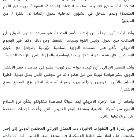
انتهكت أيضًا مبادئ التسوية السلمية للنزاعات (المادة 2، الفقرة 3 من ميثاق الأمم
المتحدة) وعدم التدخل في الشؤون الداخلية للدول (المادة 2، الفقرة 7 من
الميثاق).
وأكد أيضًا: "إن الهدف من إنشاء الأمم المتحدة هو سيادة القانون الدولي في
العلاقات بين الدول، وليس القوة وسياسة الضغط. ومع ذلك، وكما أظهر الهجوم
الأمريكي الأخير على المنشآت النووية السلمية الإيرانية بالتواطؤ مع الكيان
الإسرائيلي، فإن هذه الدولة لا تؤمن بالدبلوماسية والحل السلمي للنزاعات الدولية".
وأكد السفير الإيراني: "إن تهديد دولة غير نووية عضو في معاهدة حظر الانتشار
النووي بنشر غواصة نووية من قبل عضو دائم في مجلس الأمن يمثل تهديدًا خطيرًا
للسلم والأمن الدوليين والإقليميين، وضربة أساسية لنظام نزع السلاح ومنع
الانتشار".
وأضاف أن هذا الإجراء الأمريكي يُعد انتهاكًا لمعاهدة تلاتلولكو بشأن نزع السلاح
النووي من أمريكا اللاتينية ومنطقة البحر الكاريبي، التي وقّعت الولايات المتحدة
على بروتوكولها الثاني.
وفي إشارة إلى التطورات الأخيرة، دعا الممثل الإيراني المجتمع الدولي إلى إجبار
واشنطن على إنهاء نشر قواتها العسكرية في منطقة البحر الكاريبي قبل أن تؤدي