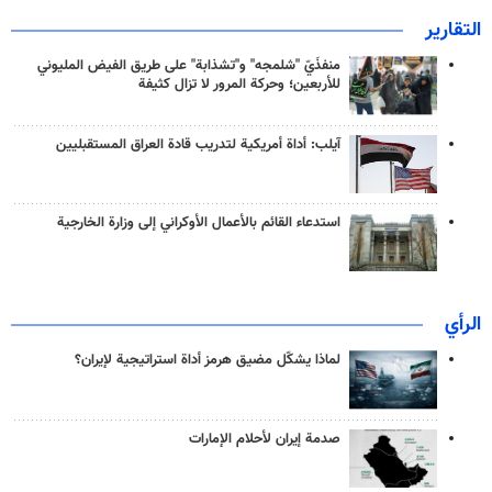
التقارير
منفذَيّ "شلمجه" و"تشذابة" على طريق الفيض المليوني
للأربعين؛ وحركة المرور لا تزال كثيفة
آيلب: أداة أمريكية لتدريب قادة العراق المستقبليين
استدعاء القائم بالأعمال الأوكراني إلى وزارة الخارجية
الرأي
لماذا يشكّل مضيق هرمز أداة استراتيجية لإيران؟
صدمة إيران لأحلام الإمارات