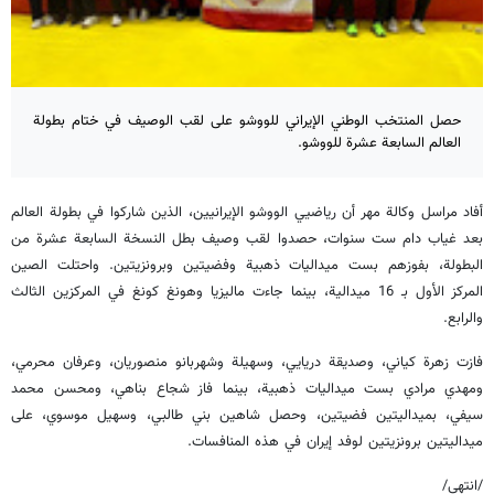
حصل المنتخب الوطني الإيراني للووشو على لقب الوصيف في ختام بطولة
العالم السابعة عشرة للووشو.
أفاد مراسل وكالة مهر أن رياضيي الووشو الإيرانيين، الذين شاركوا في بطولة العالم
بعد غياب دام ست سنوات، حصدوا لقب وصيف بطل النسخة السابعة عشرة من
البطولة، بفوزهم بست ميداليات ذهبية وفضيتين وبرونزيتين. واحتلت الصين
المركز الأول بـ 16 ميدالية، بينما جاءت ماليزيا وهونغ كونغ في المركزين الثالث
والرابع.
فازت زهرة كياني، وصديقة دريايي، وسهيلة وشهربانو منصوريان، وعرفان محرمي،
ومهدي مرادي بست ميداليات ذهبية، بينما فاز شجاع بناهي، ومحسن محمد
سيفي، بميداليتين فضيتين، وحصل شاهين بني طالبي، وسهيل موسوي، على
ميداليتين برونزيتين لوفد إيران في هذه المنافسات.
/انتهى/