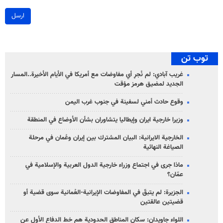
ارسل
توب تن
غريب آبادي: لم نُجرِ أي مفاوضات مع أمريكا في الأيام الأخيرة..المسار
الجديد لمضيق هرمز مؤقت
وقوع حادث أمني لسفينة في جنوب غرب اليمن
وزيرا خارجية ايران وإيطاليا يتشاوران بشأن الأوضاع في المنطقة
الخارجية الايرانية: البيان المشترك بين إيران وعُمان في مرحلة
الصياغة النهائية
ماذا جرى في اجتماع وزراء خارجية الدول العربية والإسلامية في
عمّان؟
الجزيرة: لم يتبقّ في المفاوضات الإيرانية-العُمانية سوى قضية أو
قضيتين عالقتين
اللواء جاويدان: سكان المناطق الحدودية هم خط الدفاع الأول عن