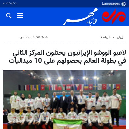
٠٦‏/٠٨‏/٢٠٢٦
إيران
الرياضة
٠٨‏/٠٩‏/٢٠٢٥، ١٠:٠٦ ص
لاعبو الووشو الإيرانيون يحتلون المركز الثاني
في بطولة العالم بحصولهم على 10 ميداليات