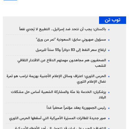
توب تن
باكستان: يجب أن نتحد ضد إسرائيل.. التطبيع لا يُجدي نفعاً
مسؤول صهيوني سابق: السعودية "نمر من ورق"
ارتفاع سعر النفط إلى 83 دولاراً و55 سنتاً للبرميل
الصحفيون هم مجاهدون مهمتهم الدفاع عن الاقتدار الثقافي
للشعب
الحرس الثوري: اعتراف وسائل الإعلام الأجنبية بهزيمة ترامب هو ثمرة
نضال الإعلام الثوري
پزشکیان: الخدمة بلا منّة والمشاركة الشعبية أساس حل مشكلات
البلاد
رئيس الجمهورية يعقد مؤتمراً صحفياً غداً
صور جديدة للطائرات المسيّرة الأميركية التي أسقطها الحرس الثوري
التلغراف: الحرب على إيران قد تتحول إلى أحد الأخطاء الأمريكية