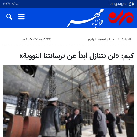
٠٨‏/٠٨‏/٢٠٢٦
الدولية
آسيا والمحيط الهادئ
٢٢‏/٠٩‏/٢٠٢٥، ١٠:٤٠ ص
كيم: «لن نتنازل أبداً عن ترسانتنا النووية»