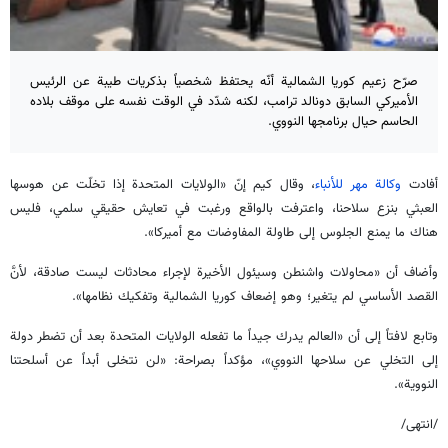
صرّح زعيم كوريا الشمالية أنّه يحتفظ شخصياً بذكريات طيبة عن الرئيس
الأميركي السابق دونالد ترامب، لكنه شدّد في الوقت نفسه على موقف بلاده
الحاسم حيال برنامجها النووي.
أفادت
وكالة مهر للأنباء
، وقال كيم إنّ «الولايات المتحدة إذا تخلّت عن هوسها
العبثي بنزع سلاحنا، واعترفت بالواقع ورغبت في تعايش حقيقي سلمي، فليس
هناك ما يمنع الجلوس إلى طاولة المفاوضات مع أميركا».
وأضاف أن «محاولات واشنطن وسيئول الأخيرة لإجراء محادثات ليست صادقة، لأنَّ
القصد الأساسي لم يتغير؛ وهو إضعاف كوريا الشمالية وتفكيك نظامها».
وتابع لافتاً إلى أن «العالم يدرك جيداً ما تفعله الولايات المتحدة بعد أن تضطر دولة
إلى التخلي عن سلاحها النووي»، مؤكداً بصراحة: «لن نتخلى أبداً عن أسلحتنا
النووية».
/انتهى/