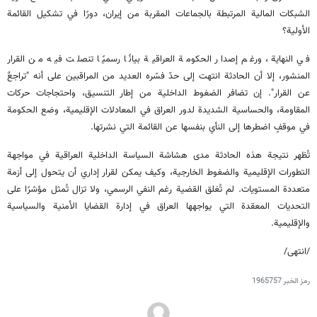
الشبكات المالية المرتبطة بالجماعات المقربة من إيران، دورًا في تشكيل القائمة
الأولية؟
في النهاية، ورغم إصدار الحكومة العراقية بيانًا رسميًا تنصلت فيه من القرار
المنشور، إلا أن الحادثة انتهت إلى حدّ فسّره العديد من المراقبين على أنه "تراجعٌ
عن القرار". إن تضافر الضغوط الداخلية من إطار التنسيق، واحتجاجات حركات
المقاومة، والحساسية الشديدة لدور العراق في المعادلات الإقليمية، وضع الحكومة
في موقفٍ اضطرها إلى النأي بنفسها عن القائمة التي نشرتها.
تُظهر نتيجة هذه الحادثة مدى هشاشة السياسة الداخلية العراقية في مواجهة
التطورات الإقليمية والضغوط الخارجية، وكيف يمكن لقرار إداري أن يتحول إلى أزمة
متعددة المستويات. لم تُغلق القضية رغم النفي الرسمي، ولا تزال تُمثل مؤشرًا على
التحديات المعقدة التي يواجهها العراق في إدارة القضايا الأمنية والسياسية
والإقليمية.
/انتهى/
رمز الخبر
1965757