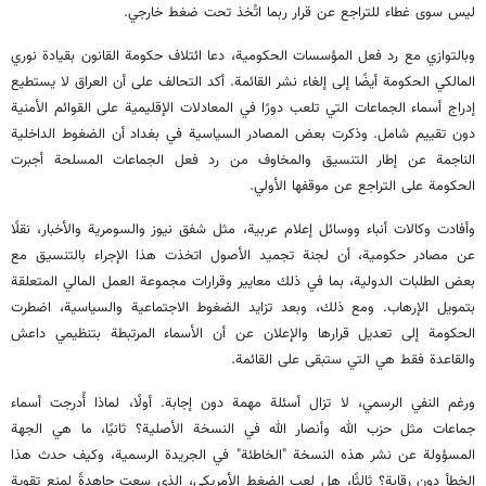
ليس سوى غطاء للتراجع عن قرار ربما اتُخذ تحت ضغط خارجي.
وبالتوازي مع رد فعل المؤسسات الحكومية، دعا ائتلاف حكومة القانون بقيادة نوري
المالكي الحكومة أيضًا إلى إلغاء نشر القائمة. أكد التحالف على أن العراق لا يستطيع
إدراج أسماء الجماعات التي تلعب دورًا في المعادلات الإقليمية على القوائم الأمنية
دون تقييم شامل. وذكرت بعض المصادر السياسية في بغداد أن الضغوط الداخلية
الناجمة عن إطار التنسيق والمخاوف من رد فعل الجماعات المسلحة أجبرت
الحكومة على التراجع عن موقفها الأولي.
وأفادت وكالات أنباء ووسائل إعلام عربية، مثل شفق نيوز والسومرية والأخبار، نقلًا
عن مصادر حكومية، أن لجنة تجميد الأصول اتخذت هذا الإجراء بالتنسيق مع
بعض الطلبات الدولية، بما في ذلك معايير وقرارات مجموعة العمل المالي المتعلقة
بتمويل الإرهاب. ومع ذلك، وبعد تزايد الضغوط الاجتماعية والسياسية، اضطرت
الحكومة إلى تعديل قرارها والإعلان عن أن الأسماء المرتبطة بتنظيمي داعش
والقاعدة فقط هي التي ستبقى على القائمة.
ورغم النفي الرسمي، لا تزال أسئلة مهمة دون إجابة. أولًا، لماذا أُدرجت أسماء
جماعات مثل حزب الله وأنصار الله في النسخة الأصلية؟ ثانيًا، ما هي الجهة
المسؤولة عن نشر هذه النسخة "الخاطئة" في الجريدة الرسمية، وكيف حدث هذا
الخطأ دون رقابة؟ ثالثًا، هل لعب الضغط الأمريكي، الذي سعت جاهدةً لمنع تقوية