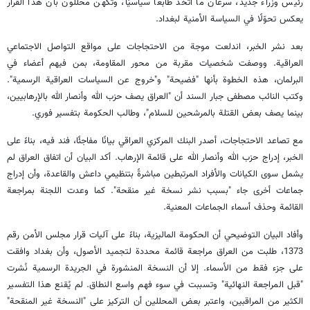
رئيس وزراء جديد، سرعان ما اتخذ طابعًا سياسيًا، وتكهّن محللون بأن هذا القرار
يعكس تحوّلًا في السياسة الأمنية لبغداد.
بعد نشر الخبر، اندلعت موجة من الاحتجاجات على مواقع التواصل الاجتماعي
العراقية. ووصفت شخصيات مقربة من محور المقاومة، بمن فيهم أعضاء في
البرلمان، هذه الخطوة بأنها "فضيحة" و"خروج عن السياسات العراقية الرسمية".
وكتب النائب مصطفى جبار السند أن "العراق يصف حزب الله وأنصار الله بالإرهابيين،
بينما يصف بعض القتلة بالمرشحين للسلام"، وطالب الحكومة بتفسير فوري.
مع تصاعد الاحتجاجات، أصدر البنك المركزي العراقي بيانًا مفاجئًا، فند فيه، بناءً على
الخبر، إدراج حزب الله وأنصار الله على قائمة الإرهاب. أكد البيان أن اتفاق العراق لم
يشمل سوى الكيانات والأفراد المرتبطين مباشرةً بتنظيمي داعش والقاعدة، وأن إدراج
جماعات أخرى جاء "بسبب نشر نسخة غير منقحة". كما وعدت اللجنة بمراجعة
القائمة وحذف أسماء الجماعات المعنية.
وأفاد البيان التوضيحي أن الحكومة الماليزية، بناءً على آليات قرار مجلس الأمن رقم
1373، طلبت من العراق مراجعة قائمة محددة لتجميد الأصول، وأن بغداد وافقت
على جزء فقط من الأسماء. إلا أن النسخة المنشورة في الجريدة الرسمية نُشرت
"قبل المراجعة النهائية" وتسببت في سوء فهم واسع النطاق. لم يُقنع هذا التفسير
الكثير من المراقبين، واعتبر بعض المحللين أن التركيز على "النسخة غير المنقحة"