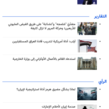
التقارير
منفذَيّ "شلمجه" و"تشذابة" على طريق الفيض المليوني
للأربعين؛ وحركة المرور لا تزال كثيفة
آيلب: أداة أمريكية لتدريب قادة العراق المستقبليين
استدعاء القائم بالأعمال الأوكراني إلى وزارة الخارجية
الرأي
لماذا يشكّل مضيق هرمز أداة استراتيجية لإيران؟
صدمة إيران لأحلام الإمارات