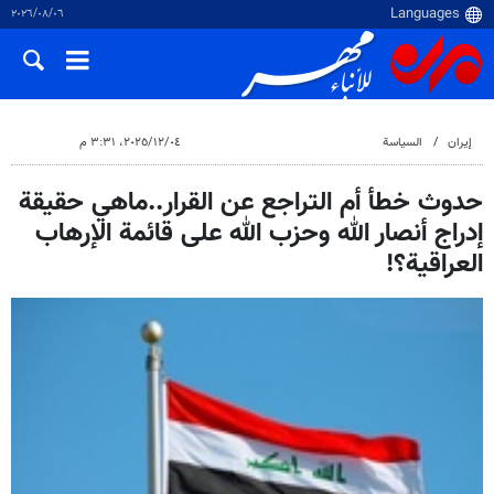
٠٦‏/٠٨‏/٢٠٢٦
إيران
السياسة
٠٤‏/١٢‏/٢٠٢٥، ٣:٣١ م
حدوث خطأ أم التراجع عن القرار..ماهي حقيقة
إدراج أنصار الله وحزب الله على قائمة الإرهاب
العراقية؟!