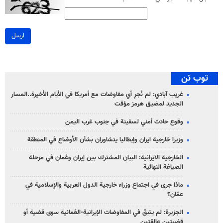
ارسل
توب تن
غريب آبادي: لم نُجرِ أي مفاوضات مع أمريكا في الأيام الأخيرة..المسار
الجديد لمضيق هرمز مؤقت
وقوع حادث أمني لسفينة في جنوب غرب اليمن
وزيرا خارجية ايران وإيطاليا يتشاوران بشأن الأوضاع في المنطقة
الخارجية الايرانية: البيان المشترك بين إيران وعُمان في مرحلة
الصياغة النهائية
ماذا جرى في اجتماع وزراء خارجية الدول العربية والإسلامية في
عمّان؟
الجزيرة: لم يتبقّ في المفاوضات الإيرانية-العُمانية سوى قضية أو
قضيتين عالقتين