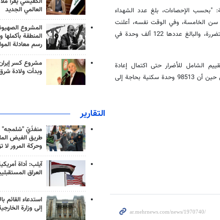
الكفيشي يقرأ ملا
العالمي الجديد
ثة: "بحسب الإحصاءات، بلغ عدد الشهداء
ة الثالثة 3468 شهيدًا، من بينهم 50 شهيدًا دون سن الخامسة، وفي الوقت نفسه، أعلنت
المشروع الصهيو
مؤسسة إسكان الثورة الإسلامية عن إتمام تقييم شامل للوحدات السكنية المتضررة، والبالغ عددها 122 ألف وحدة في
المنطقة بأكملها و
رسم معادلة الموا
مشروع كسر إيران
قييم الشامل للأضرار حتى اكتمال إعادة
وبدأت ولادة شرق
الإعمار. كما تم توفير مساكن لـ 36836 أسرة بفضل موارد مؤسسة الإسكان، في حين أن 98513 وحدة سكنية بحاجة إلى
التقارير
منفذَيّ "شلمجه" 
طريق الفيض الملي
وحركة المرور لا ت
آيلب: أداة أمريكي
العراق المستقبلي
استدعاء القائم بال
إلى وزارة الخارجية