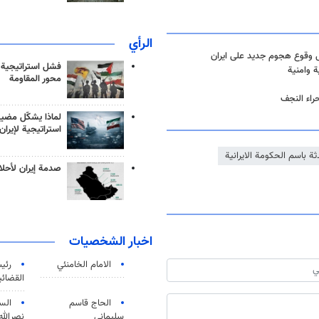
الرأي
فشل استراتيجية
 وامنية
محور المقاومة
لماذا يشكّل مضيق
استراتيجية لإيران
ة باسم الحكومة الايرانية
صدمة إيران لأحلام
اخبار الشخصيات
الامام الخامنئي
رئی
القضائی
الحاج قاسم
الس
سليماني
نصرالله