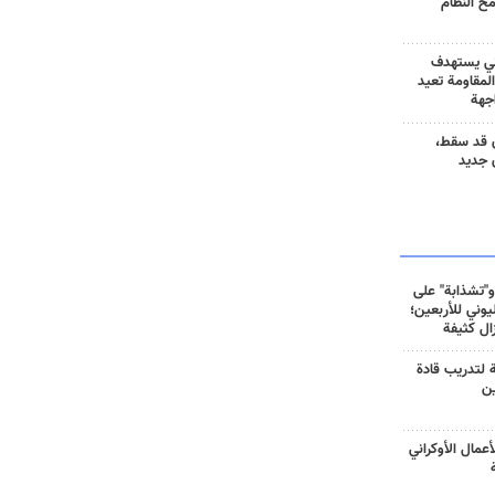
مح النظام
ني يستهدف
المقاومة تعيد
جهة
 قد سقط،
 جديد
و"تشذابة" على
وني للأربعين؛
زال كثيفة
ة لتدريب قادة
ين
أعمال الأوكراني