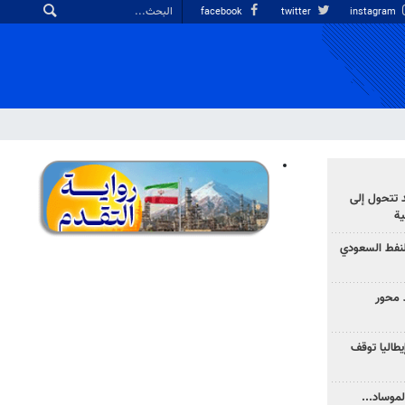
facebook
twitter
instagram
د تتحول إلى
ية
نفط السعودي
 محور
يطاليا توقف
موساد...