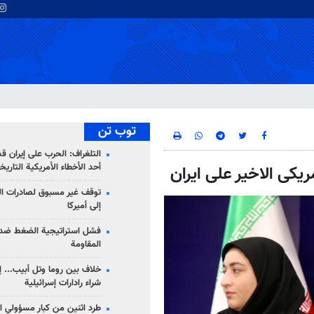
توب تن
التلغراف: الحرب على إيران ق
أحد الأخطاء الأمريكية التاريخ
توقف غير مسبوق لصادرات ال
إلى أميركا
فشل استراتيجية الضغط ضد
المقاومة
خلاف بين روما وتل أبيب... إ
شراء رادارات إسرائيلية
طرد اثنين من كبار مسؤولي ال