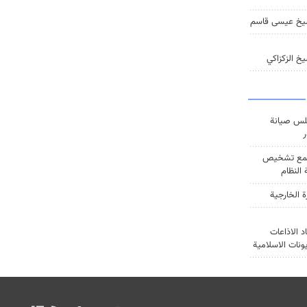
يخ عيسى قاسم
خ الزكزاكي
س صيانة
ر
ع تشخيص
النظام
ة الخارجية
د الاذاعات
يونات الاسلامية