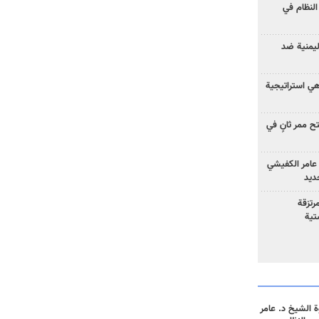
لنظام في
ليمنية ضد
 هي استراتيجية
 ممر ثانٍ في
عامر الكفيشي
جديد
رتزقة
تية
 الشيخ د. عامر