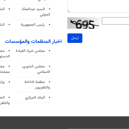
السید عبدالملک
الش
الحوثي
رئيس الجمهورية
الشي
ارسل
اخبار المنظمات والمؤسسات
مجلس خبراء القيادة
مجل
الدستو
مجلس الشورى
مجم
الاسلامي
مصلحة 
منظمة الاذاعة
وزار
والتلفزیون
البنك المركزي
اتحا
والتلفز