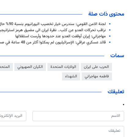
محتوى ذات صلة
لجنة الامن القومي: سندرس خيار تخصيب اليورانيوم بنسبة 90% حال وقوع هجوم جديد على ايران
نراقب تحركات العدو عن كثب.. نظرة ايران الى مضيق هرمز استراتيجية
مهاجراني: إيران أوقفت العدو عند حدودها وأرست استقلالها
قائد عسكري عراقي: الإسرائيليون لم يمكثوا أكثر من 48 ساعة في صحراء النجف
سمات
الحرب على ايران
الولايات المتحدة
الكيان الصهيوني
المتحدث
فاطمه مهاجراني
الشهداء
تعليقك