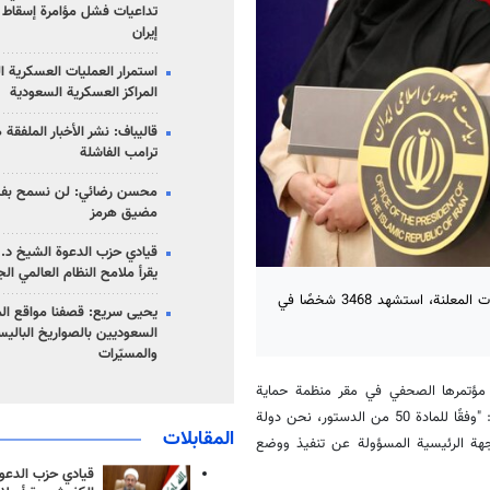
تداعيات فشل مؤامرة إسقاط ا
إيران
استمرار العمليات العسكرية ا
المراكز العسكرية السعودية
قاليباف: نشر الأخبار الملفقة
ترامب الفاشلة
محسن رضائي: لن نسمح بفتح
مضيق هرمز
قيادي حزب الدعوة الشيخ د. 
يقرأ ملامح النظام العالمي ال
أعلنت المتحدثة باسم الحكومة الايرانية، فاطمة مهاجراني انه "وفقًا للإحصاءات المعلنة، استشهد 3468 شخصًا في
يحيى سريع: قصفنا مواقع الم
السعوديين بالصواريخ الباليس
والمسيّرات
ي مؤتمرها الصحفي في مقر منظمة حماية
البيئة، وبحضور الصحفيين، أشادت بـ 154 شهيدًا من دعاة حماية البيئة، وقالت: "وفقًا للمادة 50 من الدستور، نحن دولة
المقابلات
جهة الرئيسية المسؤولة عن تنفيذ ووضع
قيادي حزب الدعوة