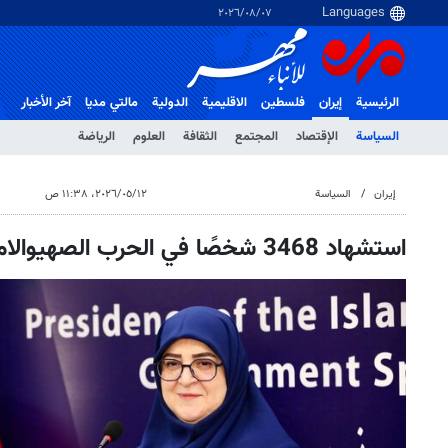
٠٧‏/٠٨‏/٢٠٢٦
الرئيسية
إيران
فلسطین
الاقلیمیة
الدولية
مالتي مدیا
آخر الأخبار
السياسة
الإقتصاد
المجتمع
الثقافة
العلوم
الرياضة
إيران
السياسة
١٢‏/٠٥‏/٢٠٢٦، ١١:٣٨ ص
استشهاد 3468 شخصًا في الحرب الصهیوالامریکی الاخیر على ايران