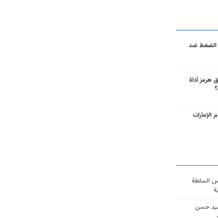
 الضغط ضد
 هرمز أداة
؟
 الإمارات
س السلطة
ة
يد حسن