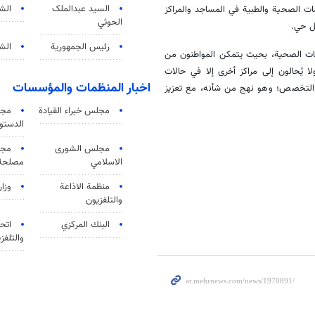
السید عبدالملک
الش
ات الصحية والطبية في المساجد والمراكز
الحوثي
كل حي.
رئيس الجمهورية
الشي
دمات الصحية، بحيث يتمكن المواطنون من
يُحالون إلى مراكز أخرى إلا في حالات
اخبار المنظمات والمؤسسات
 التخصص؛ وهو نهج من شأنه، مع تعزيز
مجلس خبراء القيادة
مجل
الدستو
مجلس الشورى
مجم
الاسلامي
مصلحة 
منظمة الاذاعة
وزار
والتلفزیون
البنك المركزي
اتحا
والتلفز