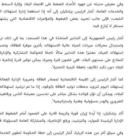
وفي معرض حديثه عن جهود الأعداء للضغط على اقتصاد البلاد وإثارة السخط 
والخدمات العامة، أشار الرئيس بزشكيان إلى أنه إذا استطعنا إدارة استهلاك الك
الشعب، فإلى جانب تحييد بعض الضغوط والمؤامرات الاقتصادية التي يشنها ا
مستقر لا يُنازع فيه.
أشار رئيس الجمهورية إلى التدابير المتخذة في هذا المسجد، بما في ذلك ت
واستبدال محركات مبردات المياه عالية الاستهلاك بأخرى موفرة للطاقة، وتحس
استهلاك المياه، معتبرًا هذه التدابير مثالًا ناجحًا للحوكمة التشاركية والإدا
النماذج على مستوى البلاد، ففي غضون فترة وجيزة، يمكن توفير قدرة إنتاجية 
للبلاد دون تكبد تكاليف باهظة للبنية التحتية".
كما أشار الرئيس إلى القيمة الاقتصادية لمصادر الطاقة وضرورة الإدارة الفعالة 
يُستهلك اليوم لتزويد محطات توليد الطاقة بالوقود، إذا ما تم ترشيد استهلاكه 
للبلاد، ويمكن أن تؤثر فوائده بشكل مباشر على تحسين معيشة الناس ورفاهيتهم
الضروري والهدر مسؤولية وطنية واستراتيجية".
أكد بزشكيان: إذا أردنا إيران قوية وكريمة قادرة على الصمود أمام الضغوط ا
الإدارة الرشيدة للموارد، والترشيد، ورفع الإنتاجية، والمشاركة العامة المسؤولة 
وفي سياق آخر من هذه الزيارة، أشار الرئيس إلى خطة الحكومة لتطوير الخدم