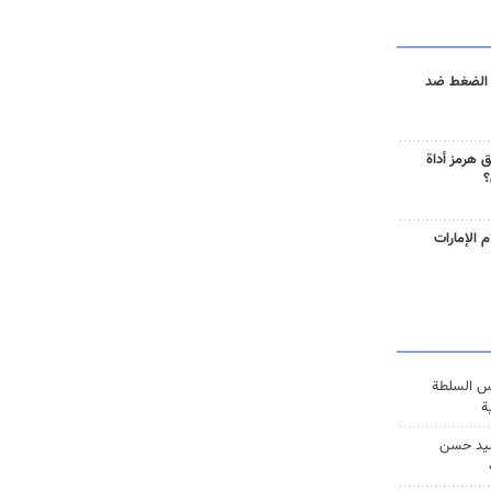
 الضغط ضد
 هرمز أداة
؟
 الإمارات
س السلطة
ة
يد حسن