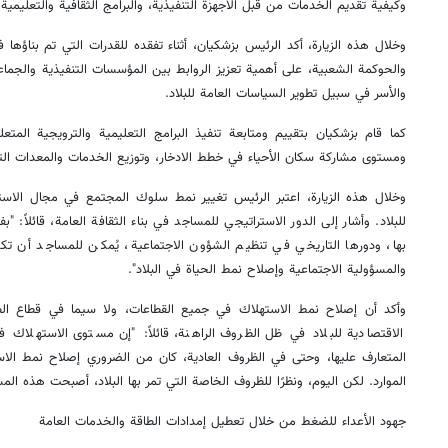
وكيفية تقديم الخدمات من قبل الأجهزة التنفيذية، والبرامج الثقافية والتعليمية ا
وخلال هذه الزيارة، أكد الرئيس بزشكيان، أثناء تفقده للقدرات التي تم بناؤها 
والحوكمة الشعبية، على أهمية تعزيز الروابط بين المؤسسات التنفيذية والجماع
والأسر في سبيل تطوير السياسات العامة للبلاد.
كما قام بزشكيان بتقييم ومتابعة تنفيذ البرامج التعليمية والترويجية المتع
ومستوى مشاركة سكان الأحياء في خطط الادخار، وتوزيع الخدمات والمعدات ا
وخلال هذه الزيارة، اعتبر الرئيس تغيير نمط سلوك المجتمع في مجال الاست
للبلاد. وأشار إلى الدور الاستراتيجي للمساجد في بناء الثقافة العامة، قائلاً: 
بها، ودورها التاريخي في تنظيم الشؤون الاجتماعية، يُمكن للمساجد أن تكون
والمسؤولية الاجتماعية وإصلاح نمط الحياة في البلاد".
وأكد أن إصلاح نمط الاستهلاك في جميع القطاعات، ولا سيما في قطاع الطاق
الاقتصادية للبلاد في ظل الظروف الراهنة، قائلاً: "إن مستوى الاستهلاك ف
المتعارف عليها، وحتى في الظروف العادية، كان من الضروري إصلاح نمط الا
الموارد. لكن اليوم، ونظرًا للظروف الخاصة التي تمر بها البلاد، أصبحت هذه الم
جهود الأعداء للضغط من خلال تعطيل إمدادات الطاقة والخدمات العامة