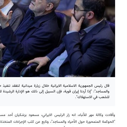
قال رئيس الجمهورية الاسلامية الايرانية خلال زيارة ميدانية لتفقد تنفيذ 
والمساجد": "إذا أردنا إيران قوية، فإن السبيل إلى ذلك هو الإدارة الرشيدة ل
للشعب في الاستهلاك".
وأفادت وكالة مهر للأنباء، انه زار الرئيس الايراني، مسعود بزشكيان أحد م
"الحوكمة المتمحورة حول الأحياء والمساجد"، وتابع عن كثب الإجراءات المتخذة 