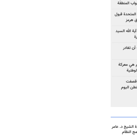
واب المنطقة
 المتحدة قبول
ق هرمز
ية الله السيد
ة
أن تغادر
وم هي معركة
لوطنية
 قصفت
نطن اليوم
 الشيخ د. عامر
مح النظام