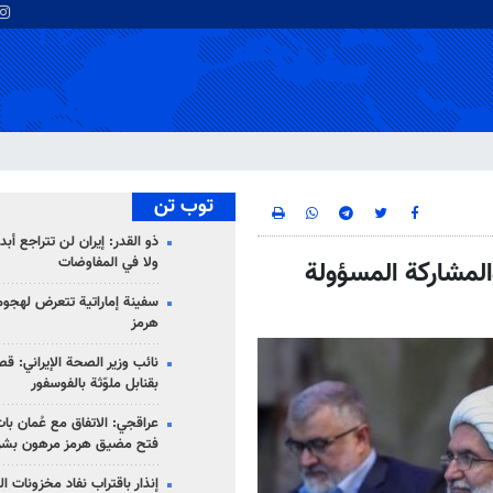
توب تن
ذو القدر: إيران لن تتراجع أبدا
ولا في المفاوضات
والمشاركة المسؤولة
سفينة إماراتية تتعرض لهج
هرمز
نائب وزير الصحة الإيراني: قصف
بقنابل ملوّثة بالفوسفور
عراقجي: الاتفاق مع عُمان با
فتح مضيق هرمز مرهون بشر
إنذار باقتراب نفاد مخزونات ا