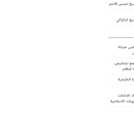
يخ عيسى قاسم
خ الزكزاكي
س صيانة
ر
ع تشخيص
النظام
ة الخارجية
د الاذاعات
يونات الاسلامية