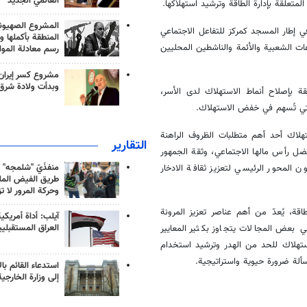
العالمي الجديد
لمتعلقة بإدارة الطاقة وترشيد استهلاكها.
المشروع الصهيو
في إطار المسجد كمركز للتفاعل الاجتماعي
المنطقة بأكملها و
ات الشعبية والأئمة والناشطين المحليين
رسم معادلة الموا
مشروع كسر إيران
وبدأت ولادة شرق
لقة بإصلاح أنماط الاستهلاك لدى الأسر،
لتي تُسهم في خفض الاستهلاك.
هلاك أحد أهم متطلبات الظروف الراهنة
التقارير
"بفضل رأس مالها الاجتماعي، وثقة الجمهور
منفذَيّ "شلمجه" 
 المحور الرئيسي لتعزيز ثقافة الادخار
طريق الفيض الملي
وحركة المرور لا ت
ة، يُعدّ من أهم عناصر تعزيز المرونة
آيلب: أداة أمريكي
العراق المستقبلي
ي بعض المجالات يتجاوز بكثير المعايير
ستهلاك للحد من الهدر وترشيد استخدام
سألة ضرورة حيوية واستراتيجية.
استدعاء القائم بال
إلى وزارة الخارجية