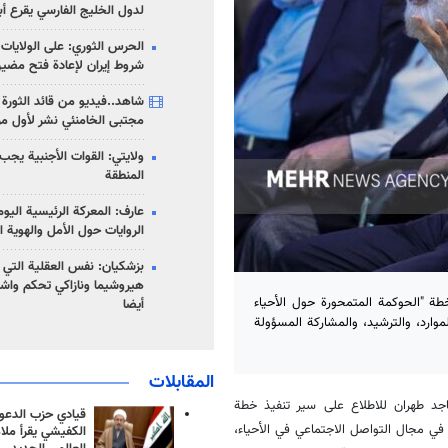
لدول الخليج الفارسي يقرع أب
الحرس الثوري: على الولايات
شروط إيران لإعادة فتح مضي
شاهد..فيديو من قائد الثورة آ
مجتبى الخامنئي نشر لأول مر
ولايتي: القوات الأجنبية يجب 
المنطقة
عارف: المعركة الرئيسية الي
الروايات حول الأمل والهوية ا
بزشكيان: نفس العقلية التي
هيروشيما ونازاكي تحكم واش
خطة "الحوكمة المتمحورة حول الأحياء
أيضا
لموارد، والترشيد، والمشاركة المسؤولة
المقابلات
ساجد طهران للاطلاع على سير تنفيذ خطة
قيادي حزب الدعوة
في مجال التواصل الاجتماعي في الأحياء،
الكفيشي يقرأ ملا