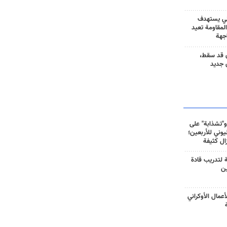
ني يستهدف
المقاومة تعيد
جهة
 قد سقط،
 جديد
و"تشذابة" على
وني للأربعين؛
زال كثيفة
ة لتدريب قادة
ين
أعمال الأوكراني