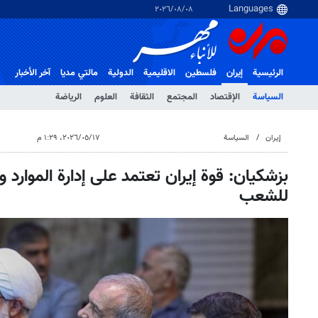
٠٨‏/٠٨‏/٢٠٢٦
الرئيسية
إيران
فلسطین
الاقلیمیة
الدولية
مالتي مدیا
آخر الأخبار
السياسة
الإقتصاد
المجتمع
الثقافة
العلوم
الرياضة
إيران
السياسة
١٧‏/٠٥‏/٢٠٢٦، ١:٢٩ م
بزشكيان: قوة إيران تعتمد على إدارة الموارد 
للشعب