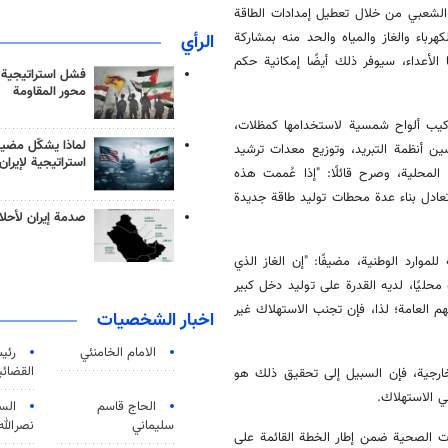
الشعبي من خلال تعطيل إمدادات الطاقة
هرباء والغاز والمياه والحد منه بمشاركة
الرأي
لأعداء، سيوفر ذلك أيضًا إمكانية حكم
فشل استراتيجية
محور المقاومة
ركيب ألواح شمسية لاستخدامها كمظلات،
لماذا يشكّل مضيق
ين أنظمة التبريد، وتوزيع معدات ترشيد
استراتيجية لإيران
رة المحلية، وصرح قائلًا: "إذا عُممت هذه
تعادل بناء عدة محطات توليد طاقة جديدة
صدمة إيران لأحلام
للموارد الوطنية، مضيفًا: "إن الغاز الذي
محليًا، لديه القدرة على توليد دخل كبير
 العامة؛ لذا، فإن تجنب الاستهلاك غير
اخبار الشخصيات
الامام الخامنئي
رئی
القضائی
لخارجية، فإن السبيل إلى تحقيق ذلك هو
في الاستهلاك.
الحاج قاسم
الس
سليماني
نصرالله
ات الصحية ضمن إطار الخطة القائمة على