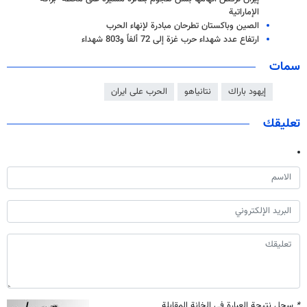
الإماراتية
الصين وباكستان تطرحان مبادرة لإنهاء الحرب
ارتفاع عدد شهداء حرب غزة إلى 72 ألفاً و803 شهداء
سمات
إيهود باراك
نتانياهو
الحرب على ايران
تعليقك
*
سجل نتيجة العبارة في الخانة المقابلة