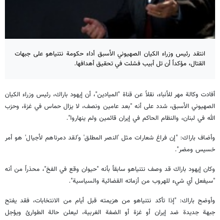
انتقد رئيس وزراء الكيان الصهيوني الأسبق أداء حكومة نتنياهو على جبهات
القتال، مؤكداً أن تل أبيب فشلت في تحقيق أهدافها.
أفادت وكالة مهر للأنباء، نقلاً عن قناة "الميادين"، أن إيهود باراك، رئيس وزراء الكيان
الصهيوني الأسبق، شدد على أنه "بعد عامين ونصف، لا يزال حماس في غزة، وحزب
الله في لبنان، والنظام الحاكم في إيران قائمين ولم ينهاروا".
وأضاف باراك: "إن فراغ شعارات مثل 'النصر المطلق' و'لقد دمرناهم لأجيال' هو أمر
خسيس ومضر".
وكان إيهود باراك قد وصف نتنياهو سابقاً بأنه "حيوان وقع في الفخ"، محذراً من أنه
"سيفعل أي شيء للهروب من أزماته القضائية والسياسية".
وأوضح باراك: "إذا تأكد نتنياهو من هزيمته قبل أيام من الانتخابات، فقد يفتح
جبهة جديدة ضد إيران أو غزة أو الضفة الغربية، ليعلن حالة الطوارئ ويؤجل