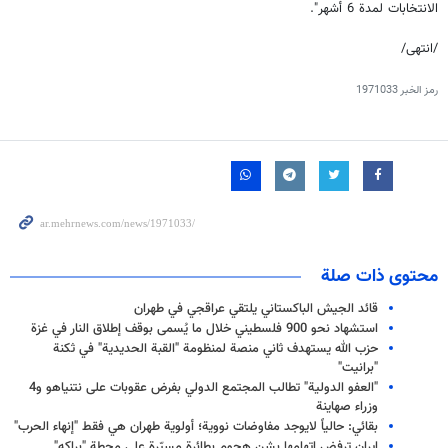
الانتخابات لمدة 6 أشهر".
/انتهى/
رمز الخبر
1971033
محتوى ذات صلة
قائد الجيش الباكستاني يلتقي عراقجي في طهران
استشهاد نحو 900 فلسطيني خلال ما يُسمى بوقف إطلاق النار في غزة
حزب الله يستهدف ثاني منصة لمنظومة "القبة الحديدية" في ثكنة
"برانيت"
"العفو الدولية" تطالب المجتمع الدولي بفرض عقوبات على نتنياهو و4
وزراء صهاينة
بقائي: حالياً لايوجد مفاوضات نووية؛ أولوية طهران هي فقط "إنهاء الحرب"
إيران ترفض اتهامها بشن هجوم بطائرة مسيّرة على محطة "براكه"