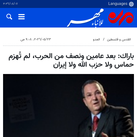
٠٧‏/٠٨‏/٢٠٢٦
القدس و فلسطین
العدو
٢٣‏/٠٥‏/٢٠٢٦، ٩:٠٨ ص
باراك: بعد عامين ونصف من الحرب، لم تُهزم
حماس ولا حزب الله ولا إيران