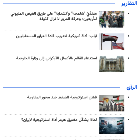
التقارير
منفذَيّ "شلمجه" و"تشذابة" على طريق الفيض المليوني
للأربعين؛ وحركة المرور لا تزال كثيفة
آيلب: أداة أمريكية لتدريب قادة العراق المستقبليين
استدعاء القائم بالأعمال الأوكراني إلى وزارة الخارجية
الرأي
فشل استراتيجية الضغط ضد محور المقاومة
لماذا يشكّل مضيق هرمز أداة استراتيجية لإيران؟