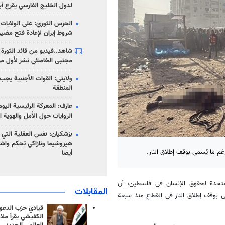
لدول الخليج الفارسي يقرع أب
الحرس الثوري: على الولايات
شروط إيران لإعادة فتح مضي
شاهد..فيديو من قائد الثورة آ
مجتبى الخامنئي نشر لأول مر
ولايتي: القوات الأجنبية يجب 
المنطقة
عارف: المعركة الرئيسية الي
الروايات حول الأمل والهوية ا
بزشكيان: نفس العقلية التي
هيروشيما ونازاكي تحكم واش
م ما يُسمى بوقف إطلاق النار.
أيضا
لمتحدة لحقوق الإنسان في فلسطين، أن
المقابلات
 بوقف إطلاق النار في القطاع منذ سبعة
قيادي حزب الدعوة
الكفيشي يقرأ ملا