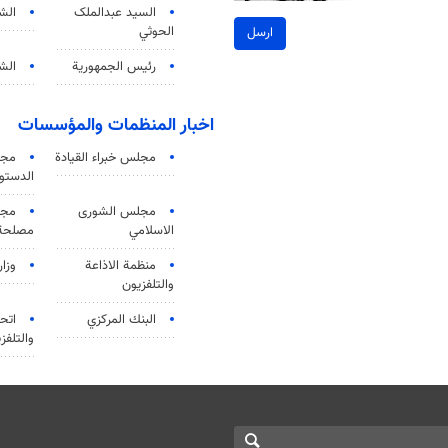
السید عبدالملک
الش
الحوثي
ارسل
رئيس الجمهورية
الشي
اخبار المنظمات والمؤسسات
مجلس خبراء القيادة
مجل
الدستو
مجلس الشورى
مجم
الاسلامي
مصلحة 
منظمة الاذاعة
وزار
والتلفزیون
البنك المركزي
اتحا
والتلفز