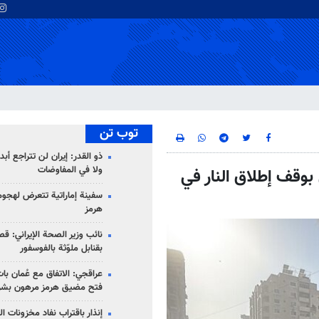
توب تن
ذو القدر: إيران لن تتراجع أبدا
ولا في المفاوضات
يُسمى بوقف إطلاق النار في
سفينة إماراتية تتعرض لهج
هرمز
نائب وزير الصحة الإيراني: قصف
بقنابل ملوّثة بالفوسفور
عراقجي: الاتفاق مع عُمان با
فتح مضيق هرمز مرهون بشر
إنذار باقتراب نفاد مخزونات ا