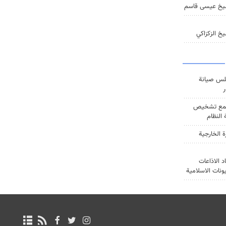
يخ عيسى قاسم
خ الزكزاكي
س صيانة
ر
ع تشخيص
النظام
ة الخارجية
د الاذاعات
يونات الاسلامية