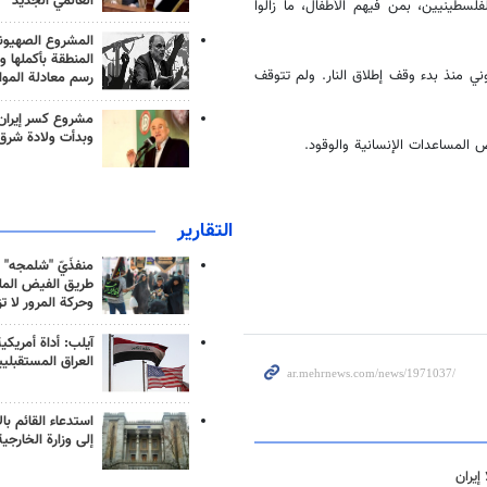
العالمي الجديد
لسطينيين، بمن فيهم الأطفال، ما زالوا
المشروع الصهيو
المنطقة بأكملها و
كيان الصهيوني منذ بدء وقف إطلاق النار. ولم تتوقف
رسم معادلة الموا
مشروع كسر إيران
وبدأت ولادة شرق
المساعدات الإنسانية والوقود.
التقارير
منفذَيّ "شلمجه" 
طريق الفيض الملي
وحركة المرور لا ت
آيلب: أداة أمريكي
العراق المستقبلي
استدعاء القائم بال
إلى وزارة الخارجية
إيران