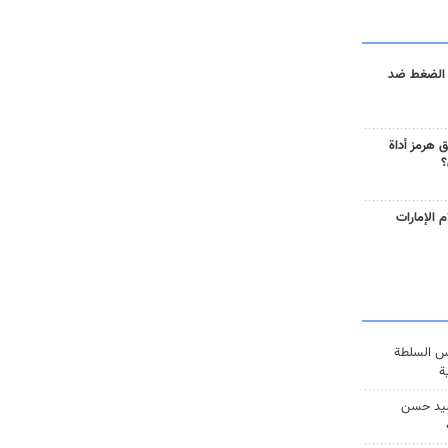
 الضغط ضد
 هرمز أداة
؟
 الإمارات
س السلطة
ة
يد حسن