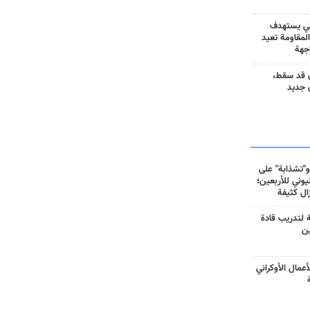
ني يستهدف
المقاومة تعيد
جهة
 قد سقط،
 جديد
و"تشذابة" على
وني للأربعين؛
زال كثيفة
ة لتدريب قادة
ين
أعمال الأوكراني