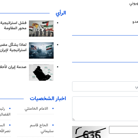
هيوني
الرأي
عدو
فشل استراتيجية
محور المقاومة
لماذا يشكّل مضيق
استراتيجية لإيران
صدمة إيران لأحلام
اخبار الشخصيات
الامام الخامنئي
رئی
القضائی
الحاج قاسم
الس
سليماني
نصرالله