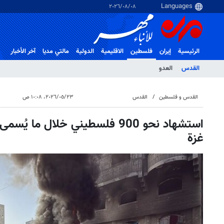
٠٨‏/٠٨‏/٢٠٢٦
الرئيسية
إيران
فلسطین
الاقلیمیة
الدولية
مالتي مدیا
آخر الأخبار
القدس
العدو
القدس و فلسطین
القدس
٢٣‏/٠٥‏/٢٠٢٦، ١٠:٠٨ ص
استشهاد نحو 900 فلسطيني خلال ما 
غزة