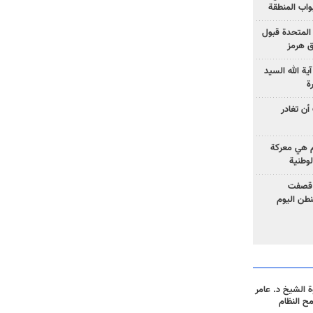
واب المنطقة
 المتحدة قبول
ق هرمز
ية الله السيد
ة
أن تغادر
وم هي معركة
لوطنية
 قصفت
نطن اليوم
 الشيخ د. عامر
مح النظام