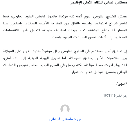
مستقبل ضبابي للنظام الأمني الإقليمي
يعيش الخليج الفارسي اليوم أزمة ثقة مركبة؛ فالدول تخشى النفوذ الخارجي، فيما
تشعر شرائح اجتماعية واسعة بالقلق من المقاربة الأمنية السائدة. واستمرار هذا
المسار قد يدفع المنطقة نحو مرحلة استنزاف طويلة، تتحول فيها الانقسامات
المذهبية إلى أدوات ضمن الصراعات الجيوسياسية.
إن تحقيق أمن مستدام في الخليج الفارسي يظل مرهوناً بقدرة الدول على الموازنة
بين مقتضيات الأمن وحقوق المواطنة. أما تحويل الهوية الدينية إلى ملف أمني،
فقد يوفر أدوات ضبط مؤقتة، لكنه يحمل في المدى البعيد مخاطر تقويض التماسك
الوطني وتعميق عوامل عدم الاستقرار.
/انتهى/
رمز الخبر
1971119
جواد ماستری فراهانی