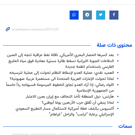
محتوى ذات صلة
بعد كسرها الحصار البحري الأمريكي, ناقلة نفط عراقية تتجه إلى الصين
الدفاعات الجوية الايرانية تسقط طائرة مسيّرة معادية فوق مياه الخليج
الفارسي باستخدام انظمة جديدة
العميد نقدي: عملية العدو لإسقاط النظام تحولت إلى عملية لترسيخه
لماذا تحولت الإمارات العربية المتحدة الى مستعمرة عربية صهيونية؟
اللواء رضائي: إذا أراد العدو تجاوز الخطوط المرسومة فسيواجه رداً حاسماً
من الجمهورية الإسلامية
هآرتس: دول المنطقة تأخذ التحالف مع إيران بعين الاعتبار
لماذا ينبغي أن تُقلق حرب الأربعين يومًا أبوظبي؟
أكسيوس يكشف خطة أميركية لاستكمال مسار التطبيع السعودي
الإسرائيلي برعاية “ترامب” والراحل “غراهام”
سمات