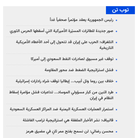
توب تن
رئيس الجمهورية يعقد مؤتمراً صحفياً غداً
صور جديدة للطائرات المسيّرة الأميركية التي أسقطها الحرس الثوري
التلغراف: الحرب على إيران قد تتحول إلى أحد الأخطاء الأمريكية
التاريخية
توقف غير مسبوق لصادرات النفط السعودي إلى أميركا
فشل استراتيجية الضغط ضد محور المقاومة
خلاف بين روما وتل أبيب... إيطاليا توقف شراء رادارات إسرائيلية
طرد اثنين من كبار مسؤولي الموساد... تداعيات فشل مؤامرة إسقاط
النظام في إيران
استمرار العمليات العسكرية اليمنية ضد المراكز العسكرية السعودية
قاليباف: نشر الأخبار الملفقة هي استراتيجية ترامب الفاشلة
محسن رضائي: لن نسمح بفتح ممر ثانٍ في مضيق هرمز