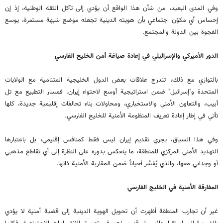
وفي المدى البعيد، من شأن هذا الواقع أن يؤدي إلى تآكل الثقة الوطنية، إذ إن
إحساس أي مكوّن اجتماعي بأن هويته الدينية تجعله موضع شبهة مستمرة، يوسع
الفجوة بين الدولة والمجتمع.
الدور الأميركي والإسرائيلي في إعادة صياغة أمن الخليج الفارسي
بالتوازي مع ذلك، تندرج علاقات بعض الدول الخليجية المتنامية مع الولايات
المتحدة و"إسرائيل" ضمن استراتيجية أوسع لاحتواء إيران. فمسار التطبيع مع تل
أبيب، والتعاون الأمني والاستخباري، ومحاولات بناء تحالفات إقليمية جديدة، كلها
تأتي في إطار إعادة تعريف المنظومة الأمنية للخليج الفارسي.
وفي هذا السياق، يجري تقديم إيران ليس فقط كمنافس إقليمي، بل باعتبارها
التهديد الأمني المركزي للمنطقة، ما ينعكس بدوره على النظرة إلى أي تقاطع مذهبي
أو وجداني معها، والذي يُفسَّر أحياناً ضمن المقاربة الأمنية ذاتها.
المفارقة الأمنية في الخليج الفارسي
غير أن تجارب المنطقة أظهرت أن تحويل الهوية الدينية إلى قضية أمنية لا يؤدي