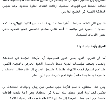
بالضرورة إلى استقرار دائم، بل قد يساهم في تعميق الانقسامات الاجتماعية. فكلما
تصاعد الضغط على الهويات المحلية، ازدادت النزعات العابرة للحدود، وهنا تتجلى
المفارقة الأمنية في الخليج الفارسي.
فالدول التي تعتمد سياسات أمنية مشددة بهدف الحد من النفوذ الإيراني، قد تجد
نفسها – بصورة غير مباشرة – أمام تنامي مشاعر التضامن العابر للحدود داخل
بعض الأوساط الشيعية.
العراق وأزمة بناء الدولة
أما في العراق، فترى بعض القوى السياسية أن الأزمات المزمنة في الخدمات
والفساد وضعف مؤسسات الدولة ترتبط باستمرار النفوذ الخارجي والارتهان الأمني.
وقد أدى استمرار أزمات الكهرباء والبطالة والترهل الإداري إلى بقاء خطاب الاستقلال
والسيادة والمقاومة حاضراً بقوة لدى شريحة من الرأي العام.
ومن هذا المنطلق، لا تبدو الأزمة مجرد تنافس بين إيران والولايات المتحدة، بل
تعكس أيضاً أزمة أعمق تتعلق ببناء الدولة في المنطقة، وهي أزمة دفعت قطاعات
واسعة من المجتمعات العربية إلى فقدان الثقة بالمنظومات السياسية القائمة.