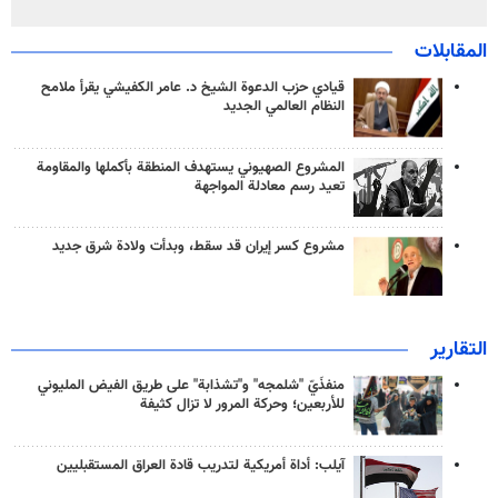
المقابلات
قيادي حزب الدعوة الشيخ د. عامر الكفيشي يقرأ ملامح
النظام العالمي الجديد
المشروع الصهيوني يستهدف المنطقة بأكملها والمقاومة
تعيد رسم معادلة المواجهة
مشروع كسر إيران قد سقط، وبدأت ولادة شرق جديد
التقارير
منفذَيّ "شلمجه" و"تشذابة" على طريق الفيض المليوني
للأربعين؛ وحركة المرور لا تزال كثيفة
آيلب: أداة أمريكية لتدريب قادة العراق المستقبليين