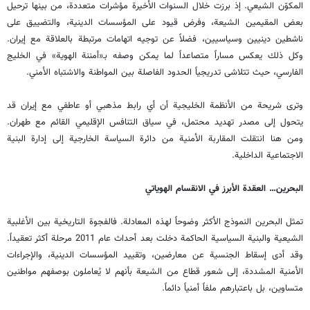
المكوّن الشيعي. إذ برزت خلال السنوات الأخيرة مؤشرات متعددة، من بينها ترحيل
بعض المقيمين الشيعة، وفرض قيود على المؤسسات الدينية، والتضييق على
ناشطين دينيين وسياسيين، فضلاً عن توجيه اتهامات مرتبطة بالعلاقة مع إيران.
وكل ذلك يعكس مساراً متصاعداً لما يمكن وصفه بـ«أمننة الهوية» في الخليج
الفارسي، حيث تتلاشى تدريجياً الحدود الفاصلة بين المواطنة والاشتباه الأمني.
وترى شريحة من الأنظمة الخليجية أن أي رابط مذهبي أو عاطفي مع إيران قد
يتحول إلى مصدر تهديد محتمل، في سياق التنافس الإقليمي القائم مع طهران.
ومن هنا انتقلت المقاربة الأمنية من دائرة السياسة الخارجية إلى إدارة البنية
الاجتماعية الداخلية.
البحرين… العقدة الأبرز في الانقسام الهوياتي
تمثل البحرين النموذج الأكثر وضوحاً لهذه المعادلة. فالفجوة التاريخية بين الأغلبية
الشيعية والبنية السياسية الحاكمة دخلت بعد أحداث عام 2011 مرحلة أكثر تعقيداً.
وقد أدى إسقاط الجنسية عن معارضين، وتقييد المؤسسات الدينية، والإجراءات
الأمنية المشددة، إلى شعور قطاع من الشيعة بأنهم لا يُعاملون بوصفهم مواطنين
متساوين، بل باعتبارهم ملفاً أمنياً دائماً.