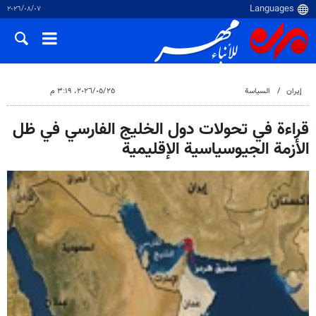
٠٧‏/٠٨‏/٢٠٢٦
إيران
السياسة
٢٥‏/٠٥‏/٢٠٢٦، ٣:١٩ م
قراءة في تحولات دول الخليج الفارسي في ظل
الأزمة الجيوسياسية الإقليمية