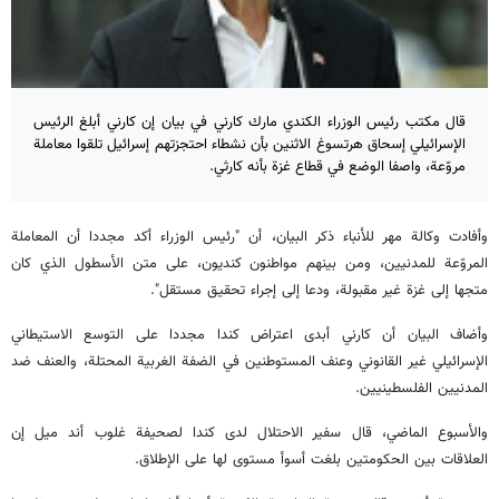
قال مكتب رئيس الوزراء الكندي مارك كارني في بيان إن كارني أبلغ الرئيس
الإسرائيلي إسحاق هرتسوغ الاثنين بأن نشطاء احتجزتهم إسرائيل تلقوا معاملة
مروّعة، ‌واصفا الوضع في قطاع غزة بأنه كارثي.
وأفادت وكالة مهر للأنباء ذكر البيان، أن "رئيس الوزراء أكد مجددا أن المعاملة
المروّعة للمدنيين، ومن بينهم مواطنون كنديون، على متن الأسطول الذي كان
متجها إلى غزة غير مقبولة، ودعا إلى إجراء تحقيق مستقل".
وأضاف البيان أن كارني أبدى اعتراض كندا مجددا على التوسع الاستيطاني
الإسرائيلي غير القانوني وعنف المستوطنين في الضفة الغربية المحتلة، والعنف ضد
المدنيين الفلسطينيين.
والأسبوع الماضي، قال سفير الاحتلال لدى كندا لصحيفة غلوب أند ميل إن
العلاقات بين الحكومتين بلغت أسوأ مستوى لها على الإطلاق.