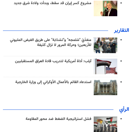
مشروع كسر إيران قد سقط، وبدأت ولادة شرق جديد
التقارير
منفذَيّ "شلمجه" و"تشذابة" على طريق الفيض المليوني
للأربعين؛ وحركة المرور لا تزال كثيفة
آيلب: أداة أمريكية لتدريب قادة العراق المستقبليين
استدعاء القائم بالأعمال الأوكراني إلى وزارة الخارجية
الرأي
فشل استراتيجية الضغط ضد محور المقاومة