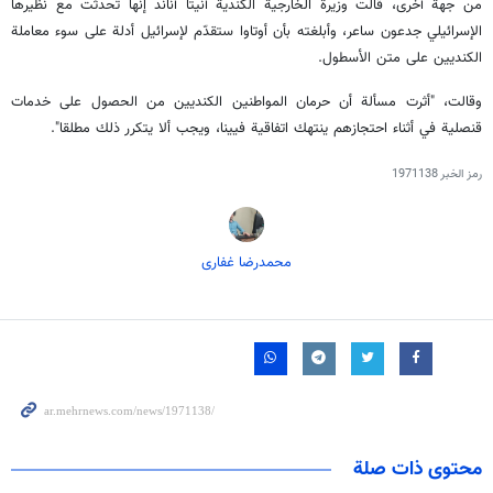
من جهة ‌أخرى، قالت وزيرة الخارجية الكندية أنيتا أناند إنها تحدثت مع نظيرها
الإسرائيلي جدعون ساعر، وأبلغته بأن أوتاوا ستقدّم لإسرائيل أدلة على سوء ‌معاملة
الكنديين على متن الأسطول.
وقالت، "أثرت مسألة أن حرمان المواطنين الكنديين من الحصول على خدمات
قنصلية في أثناء احتجازهم ينتهك اتفاقية فيينا، ويجب ألا يتكرر ذلك مطلقا".
رمز الخبر
1971138
محمدرضا غفاری
محتوى ذات صلة