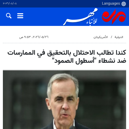
٠٨‏/٠٨‏/٢٠٢٦
الدولية
الأمريكيتان
٢٦‏/٠٥‏/٢٠٢٦، ٩:٥٣ ص
كندا تطالب الاحتلال بالتحقيق في الممارسات
ضد نشطاء "أسطول الصمود"