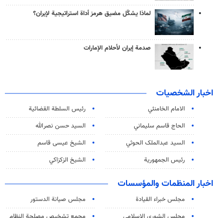
لماذا يشكّل مضيق هرمز أداة استراتيجية لإيران؟
صدمة إيران لأحلام الإمارات
اخبار الشخصيات
الامام الخامنئي
رئیس السلطة القضائیة
الحاج قاسم سليماني
السيد حسن نصرالله
السید عبدالملک الحوثي
الشيخ عيسى قاسم
رئيس الجمهورية
الشيخ الزكزاكي
اخبار المنظمات والمؤسسات
مجلس خبراء القيادة
مجلس صيانة الدستور
مجلس الشورى الاسلامي
مجمع تشخيص مصلحة النظام