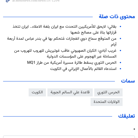
محتوى ذات صلة
بقائي: لايحق للأمريكيين التحدث مع ايران بلغة الاملاء.. ايران تتخذ
قراراتها بناءً على مصالح شعبها
من المتوقع سماع دوي انفجارات مُتحكم بها في بندر عباس لمدة أربعة
أيام
غریب آبادي: الكيان الصهيوني عاقب غوتيريش للهروب للهروب من
المساءلة عبر الهجوم على المؤسسات الدولية
الحرس الثوري يسقط طائرة مسيرة أمريكية من طراز MQ1
استدعاء القائم بالأعمال الإيراني في الكويت
سمات
الحرس الثوري
قاعدة علي السالم الجوية
الكويت
الولايات المتحدة
تعليقك