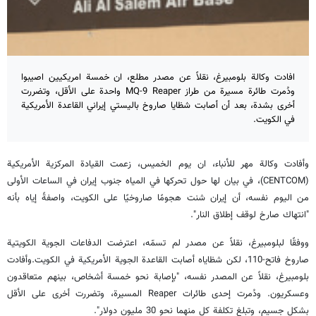
افادت وكالة بلومبيرغ، نقلاً عن مصدر مطلع، ان خمسة امريكيين اصيبوا
ودُمرت طائرة مسيرة من طراز MQ-9 Reaper واحدة على الأقل، وتضررت
أخرى بشدة، بعد أن أصابت شظايا صاروخ باليستي إيراني القاعدة الأمريكية
في الكويت.
وأفادت وكالة مهر للأنباء، ان يوم الخميس، زعمت القيادة المركزية الأمريكية
(CENTCOM)، في بيان لها حول تحركها في المياه جنوب إيران في الساعات الأولى
من اليوم نفسه، أن إيران شنت هجومًا صاروخيًا على الكويت، واصفةً إياه بأنه
"انتهاك صارخ لوقف إطلاق النار".
ووفقًا لبلومبيرغ، نقلاً عن مصدر لم تسمّه، اعترضت الدفاعات الجوية الكويتية
صاروخ فاتح-110، لكن شظاياه أصابت القاعدة الجوية الأمريكية في الكويت.وأفادت
بلومبيرغ، نقلاً عن المصدر نفسه، "بإصابة نحو خمسة أشخاص، بينهم متعاقدون
وعسكريون. ودُمرت إحدى طائرات Reaper المسيرة، وتضررت أخرى على الأقل
بشكل جسيم، وتبلغ تكلفة كل منهما نحو 30 مليون دولار".