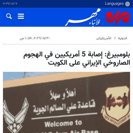
٠٧‏/٠٨‏/٢٠٢٦
الدولية
الأمريكيتان
٣٠‏/٠٥‏/٢٠٢٦، ١٠:٥٩ ص
بلومبيرغ: إصابة 5 أمريكيين في الهجوم
الصاروخي الإيراني على الكويت