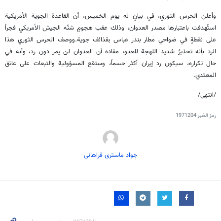
وأعلن الحرس الثوري، في بيانٍ له يوم الخميس، أن القاعدة الجوية الأمريكية
استُهدفت باعتبارها مصدر العدوان، وذلك عقب هجومٍ شنّه الجيش الأمريكي فجراً
على نقطةٍ في ضواحي مطار بندر عباس بقذائف جوية.ووصف الحرس الثوري هذا
الرد بأنه تحذيرٌ شديد اللهجة للعدو، مفاده أن العدوان لن يمر دون رد، وأنه في
حال تكراره، سيكون رد إيران أكثر حسماً، وستقع المسؤولية والتبعات على عاتق
المعتدي.
/انتهى/
رمز الخبر
1971204
جواد ماستری فراهانی