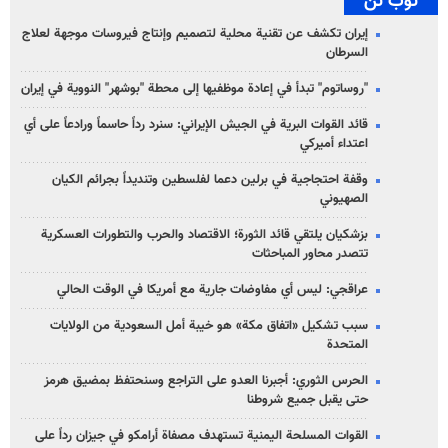
توب تن
إيران تكشف عن تقنية محلية لتصميم وإنتاج فيروسات موجهة لعلاج
السرطان
"روساتوم" تبدأ في إعادة موظفيها إلى محطة "بوشهر" النووية في إيران
قائد القوات البرية في الجيش الإيراني: سنرد رداً حاسماً ورادعاً على أي
اعتداء أميركي
وقفة احتجاجية في برلين دعما لفلسطين وتنديداً بجرائم الكيان
الصهیوني
بزشكيان يلتقي قائد الثورة؛ الاقتصاد والحرب والتطورات العسكرية
تتصدر محاور المباحثات
عراقجي: ليس أي مفاوضات جارية مع أمريكا في الوقت الحالي
سبب تشكيل «اتفاق مكة» هو خيبة أمل السعودية من الولايات
المتحدة
الحرس الثوري: أجبرنا العدو على التراجع وسنحتفظ بمضيق هرمز
حتى يقبل جميع شروطنا
القوات المسلحة اليمنية تستهدف مصفاة أرامكو في جيزان رداً على