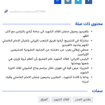
محتوى ذات صلة
بالفيديو..وصول جثمان القائد الشهيد الى ساحة آزادي بالتزامن مع أذان
الظهر
مشاركة في التشييع: أرادوا تفريق الشعب الإيراني باغتيال الامام الخامنئي
لكنهم وحّدوه +الفيديو
صحفي إيطالي یعرب عن دهشته من الحشود المليونية للمشيعين
الإيرانيين
الرئيس الايراني: القائد الشهيد علم الجميع بأن أعظم ثروة لإيران هي
شعبها ووحدتها
الجزيرة: عرض قوة في طهران خلال مراسم وداع المليوني لقائد الثورة
الشهيد
وداعا يا قائدنا الشهيد.. الملايين يشيعون جثمان الامام الخامنئي وافراد
اسرته
سمات
مقتدى الصدر
القائد الشهيد
العراق