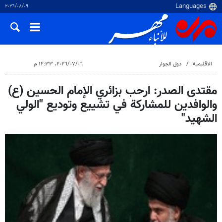
٠٩‏/٠٨‏/٢٠٢٦
الاقلیمیة
دول الجوار
٠٦‏/٠٧‏/٢٠٢٦، ١٢:٣٣ م
مقتدی الصدر: ارحب بزائري الإمام الحسين (ع)
والوافدين للمشاركة في تشييع وتوديع "الولي
الشهيد"