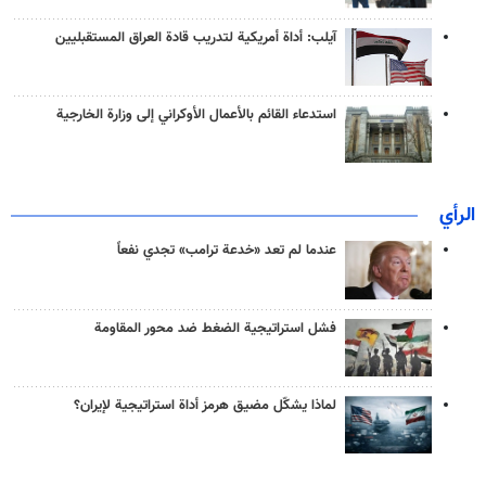
آيلب: أداة أمريكية لتدريب قادة العراق المستقبليين
استدعاء القائم بالأعمال الأوكراني إلى وزارة الخارجية
الرأي
عندما لم تعد «خدعة ترامب» تجدي نفعاً
فشل استراتيجية الضغط ضد محور المقاومة
لماذا يشكّل مضيق هرمز أداة استراتيجية لإيران؟