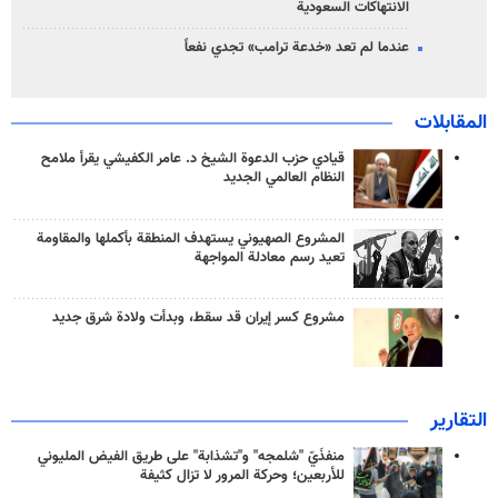
الانتهاكات السعودية
عندما لم تعد «خدعة ترامب» تجدي نفعاً
المقابلات
قيادي حزب الدعوة الشيخ د. عامر الكفيشي يقرأ ملامح
النظام العالمي الجديد
المشروع الصهيوني يستهدف المنطقة بأكملها والمقاومة
تعيد رسم معادلة المواجهة
مشروع كسر إيران قد سقط، وبدأت ولادة شرق جديد
التقارير
منفذَيّ "شلمجه" و"تشذابة" على طريق الفيض المليوني
للأربعين؛ وحركة المرور لا تزال كثيفة