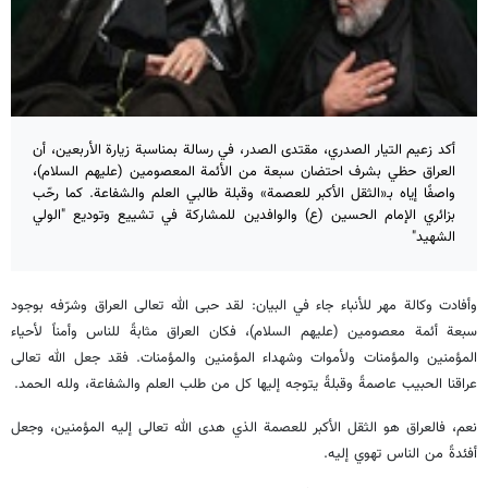
أكد زعيم التيار الصدري، مقتدى الصدر، في رسالة بمناسبة زيارة الأربعين، أن
العراق حظي بشرف احتضان سبعة من الأئمة المعصومين (عليهم السلام)،
واصفًا إياه بـ«الثقل الأكبر للعصمة» وقبلة طالبي العلم والشفاعة. كما رحّب
بزائري الإمام الحسين (ع) والوافدين للمشاركة في تشييع وتوديع "الولي
الشهيد"
وأفادت وكالة مهر للأنباء جاء في البيان: لقد حبى الله تعالى العراق وشرّفه بوجود
سبعة أئمة معصومين (عليهم السلام)، فكان العراق مثابةً للناس وأمناً لأحياء
المؤمنين والمؤمنات ولأموات وشهداء المؤمنين والمؤمنات. فقد جعل الله تعالى
عراقنا الحبيب عاصمةً وقبلةً يتوجه إليها كل من طلب العلم والشفاعة، ولله الحمد.
نعم، فالعراق هو الثقل الأكبر للعصمة الذي هدى الله تعالى إليه المؤمنين، وجعل
أفئدةً من الناس تهوي إليه.