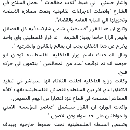
واشار حسني الي ضبط "ثلاث مخالفات " لحمل السلاح في
الشارع "واتخذت الاجراءات القانونيه وتمت مصادره الاسلحه
وتحويلها الي النيابه العامه والقضاء".
وتابع ان هذا القرار "فلسطيني شامل شاركت فيه كل الفصائل
وليس قرارا خاصا بجهاز الشرطه انه قرار فلسطيني واي واحد
يخرج عن هذا الاتفاق يجب ان يعالج بالقانون والشرعيه ".
وقال المتحدث باسم وزار الداخليه الفلسطينيه توفيق ابو
خوصه انه تم توقيف "عدد من المخالفين " ينتمون الي حركه
فتح.
وكانت وزاره الداخليه اعلنت الثلاثاء انها ستباشر في تنفيذ
الاتفاق الذي اقر بين السلطه والفصائل الفلسطينيه بانهاء كافه
المظاهر المسلحه في قطاع غزه اعتبارا من اليوم الخميس.
واكدت الوزاره ان القرار سيشمل "عناصر المؤسسه الامني
والمواطنين على حد سواء وفق الاصول ".
وتسعى السلطه الفلسطينيه تحت ضغوط خارجيه وبهدف