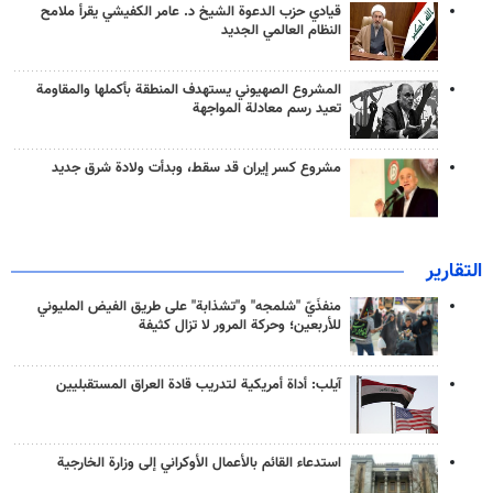
قيادي حزب الدعوة الشيخ د. عامر الكفيشي يقرأ ملامح
النظام العالمي الجديد
المشروع الصهيوني يستهدف المنطقة بأكملها والمقاومة
تعيد رسم معادلة المواجهة
مشروع كسر إيران قد سقط، وبدأت ولادة شرق جديد
التقارير
منفذَيّ "شلمجه" و"تشذابة" على طريق الفيض المليوني
للأربعين؛ وحركة المرور لا تزال كثيفة
آيلب: أداة أمريكية لتدريب قادة العراق المستقبليين
استدعاء القائم بالأعمال الأوكراني إلى وزارة الخارجية