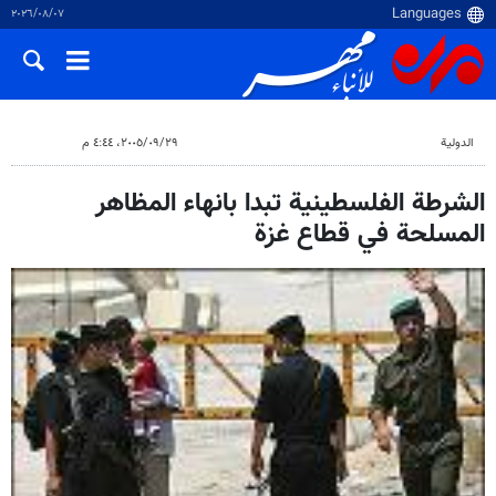
٠٧‏/٠٨‏/٢٠٢٦
الدولية
٢٩‏/٠٩‏/٢٠٠٥، ٤:٤٤ م
الشرطة الفلسطينية تبدا بانهاء المظاهر
المسلحة في قطاع غزة