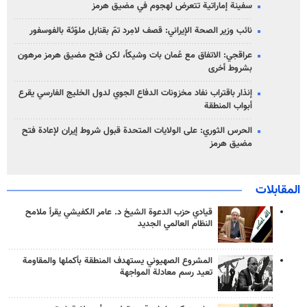
سفينة إماراتية تتعرض لهجوم في مضيق هرمز
نائب وزير الصحة الإيراني: قصف لامِرد تمّ بقنابل ملوّثة بالفوسفور
عراقجي: الاتفاق مع عُمان بات وشيكاً، لكن فتح مضيق هرمز مرهون
بشروط أخرى
إنذار باقتراب نفاد مخزونات الدفاع الجوي لدول الخليج الفارسي يقرع
أبواب المنطقة
الحرس الثوري: على الولايات المتحدة قبول شروط إيران لإعادة فتح
مضيق هرمز
المقابلات
قيادي حزب الدعوة الشيخ د. عامر الكفيشي يقرأ ملامح
النظام العالمي الجديد
المشروع الصهيوني يستهدف المنطقة بأكملها والمقاومة
تعيد رسم معادلة المواجهة