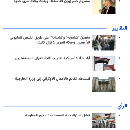
مشروع كسر إيران قد سقط، وبدأت ولادة شرق جديد
التقارير
منفذَيّ "شلمجه" و"تشذابة" على طريق الفيض المليوني
للأربعين؛ وحركة المرور لا تزال كثيفة
آيلب: أداة أمريكية لتدريب قادة العراق المستقبليين
استدعاء القائم بالأعمال الأوكراني إلى وزارة الخارجية
الرأي
فشل استراتيجية الضغط ضد محور المقاومة