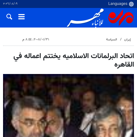
٠٩‏/٠٨‏/٢٠٢٦
إيران
السياسة
٣١‏/٠١‏/٢٠٠٨، ٨:٤٤ م
اتحاد البرلمانات الاسلاميه يختتم اعماله في
القاهره