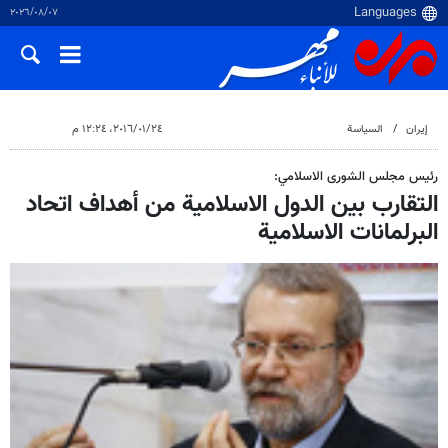
٠٧‏/٠٨‏/٢٠٢٦
إيران
السياسة
٢٤‏/٠١‏/٢٠١٦، ١٢:٢٤ م
رئيس مجلس الشورى الاسلامي:
التقارب بين الدول الاسلامية من أهداف اتحاد
البرلمانات الاسلامية