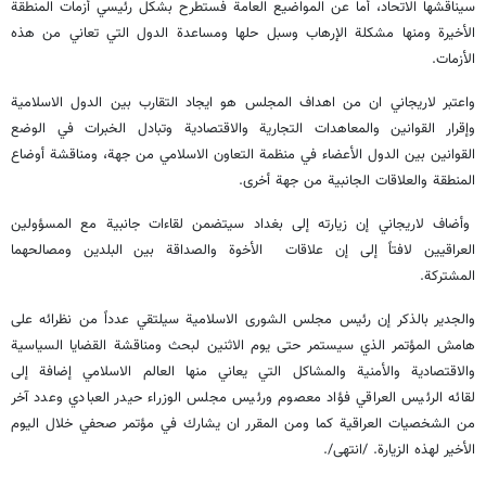
سيناقشها الاتحاد، أما عن المواضيع العامة فستطرح بشكل رئيسي أزمات المنطقة
الأخيرة ومنها مشكلة الإرهاب وسبل حلها ومساعدة الدول التي تعاني من هذه
الأزمات.
واعتبر لاريجاني ان من اهداف المجلس هو ايجاد التقارب بين الدول الاسلامية
وإقرار القوانين والمعاهدات التجارية والاقتصادية وتبادل الخبرات في الوضع
القوانين بين الدول الأعضاء في منظمة التعاون الاسلامي من جهة، ومناقشة أوضاع
المنطقة والعلاقات الجانبية من جهة أخرى.
وأضاف لاريجاني إن زيارته إلى بغداد سيتضمن لقاءات جانبية مع المسؤولين
العراقيين لافتاً إلى إن علاقات الأخوة والصداقة بين البلدين ومصالحهما
المشتركة.
والجدير بالذكر إن رئيس مجلس الشورى الاسلامية سيلتقي عدداً من نظرائه على
هامش المؤتمر الذي سيستمر حتى يوم الاثنين لبحث ومناقشة القضايا السياسية
والاقتصادية والأمنية والمشاكل التي يعاني منها العالم الاسلامي إضافة إلى
لقائه الرئيس العراقي فؤاد معصوم ورئيس مجلس الوزراء حيدر العبادي وعدد آخر
من الشخصيات العراقية كما ومن المقرر ان يشارك في مؤتمر صحفي خلال اليوم
الأخير لهذه الزيارة. /انتهى/.