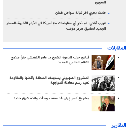
السوري
حادث بحري آخر قبالة سواحل عُمان
غريب آبادي: لم نُجرِ أي مفاوضات مع أمريكا في الأيام الأخيرة..المسار
الجديد لمضيق هرمز مؤقت
المقابلات
قيادي حزب الدعوة الشيخ د. عامر الكفيشي يقرأ ملامح
النظام العالمي الجديد
المشروع الصهيوني يستهدف المنطقة بأكملها والمقاومة
تعيد رسم معادلة المواجهة
مشروع كسر إيران قد سقط، وبدأت ولادة شرق جديد
التقارير