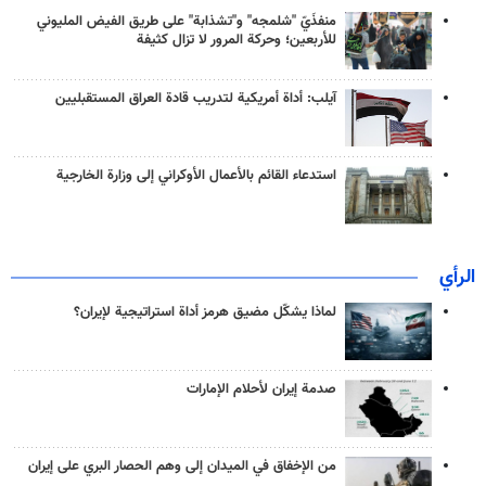
منفذَيّ "شلمجه" و"تشذابة" على طريق الفيض المليوني
للأربعين؛ وحركة المرور لا تزال كثيفة
آيلب: أداة أمريكية لتدريب قادة العراق المستقبليين
استدعاء القائم بالأعمال الأوكراني إلى وزارة الخارجية
الرأي
لماذا يشكّل مضيق هرمز أداة استراتيجية لإيران؟
صدمة إيران لأحلام الإمارات
من الإخفاق في الميدان إلى وهم الحصار البري على إيران