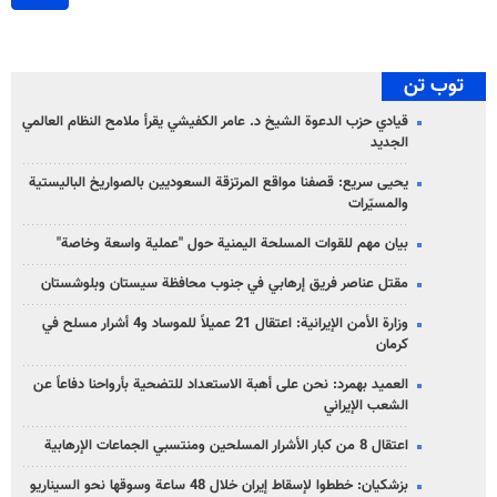
توب تن
قيادي حزب الدعوة الشيخ د. عامر الكفيشي يقرأ ملامح النظام العالمي
الجديد
يحيى سريع: قصفنا مواقع المرتزقة السعوديين بالصواريخ الباليستية
والمسيّرات
بيان مهم للقوات المسلحة اليمنية حول "عملية واسعة وخاصة"
مقتل عناصر فريق إرهابي في جنوب محافظة سيستان وبلوشستان
وزارة الأمن الإيرانية: اعتقال 21 عميلاً للموساد و4 أشرار مسلح في
كرمان
العميد بهمرد: نحن على أهبة الاستعداد للتضحية بأرواحنا دفاعاً عن
الشعب الإيراني
اعتقال 8 من كبار الأشرار المسلحين ومنتسبي الجماعات الإرهابية
بزشكيان: خططوا لإسقاط إيران خلال 48 ساعة وسوقها نحو السيناريو