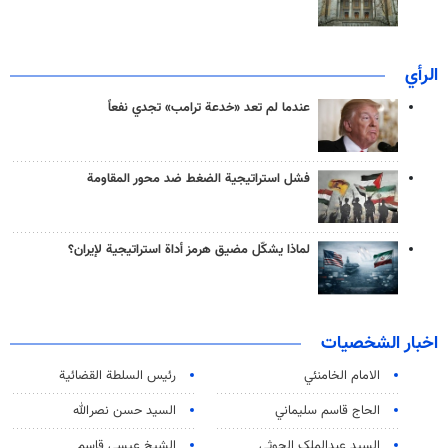
الرأي
عندما لم تعد «خدعة ترامب» تجدي نفعاً
فشل استراتيجية الضغط ضد محور المقاومة
لماذا يشكّل مضيق هرمز أداة استراتيجية لإيران؟
اخبار الشخصيات
الامام الخامنئي
رئیس السلطة القضائیة
الحاج قاسم سليماني
السيد حسن نصرالله
السید عبدالملک الحوثي
الشيخ عيسى قاسم