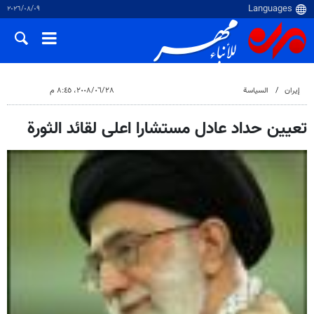
٠٩‏/٠٨‏/٢٠٢٦
إيران
السياسة
٢٨‏/٠٦‏/٢٠٠٨، ٨:٤٥ م
تعيين حداد عادل مستشارا اعلى لقائد الثورة