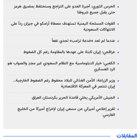
الحرس الثوري: أجبرنا العدو على التراجع وسنحتفظ بمضيق هرمز
حتى يقبل جميع شروطنا
القوات المسلحة اليمنية تستهدف مصفاة أرامكو في جيزان رداً على
الانتهاكات السعودية
عندما لم تعد «خدعة ترامب» تجدي نفعاً
عراقجي: إيران ثابتة على عهدها بالمقاومة رغم كل الضغوط
الكعبي: خيار الدبلوماسية مع النظام السعودي غير مجدٍ والصواب هو
الرد العسكري
وزير الزراعة: الأمن الغذائي للبلاد محفوظ رغم الضغوط الخارجية..
إيران تنتصر في المعركة الاقتصادية
الجيش الأمريكي يخلي قاعدة الحرير بكردستان العراق
تقرير إعلامي أميركي عن مسعى إيران لإخراج أميركا من الخليج
الفارسي
المقابلات