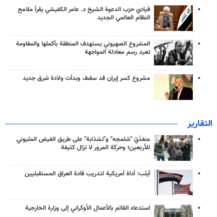
قيادي حزب الدعوة الشيخ د. عامر الكفيشي يقرأ ملامح
النظام العالمي الجديد
المشروع الصهيوني يستهدف المنطقة بأكملها والمقاومة
تعيد رسم معادلة المواجهة
مشروع كسر إيران قد سقط، وبدأت ولادة شرق جديد
التقارير
منفذَيّ "شلمجه" و"تشذابة" على طريق الفيض المليوني
للأربعين؛ وحركة المرور لا تزال كثيفة
آيلب: أداة أمريكية لتدريب قادة العراق المستقبليين
استدعاء القائم بالأعمال الأوكراني إلى وزارة الخارجية