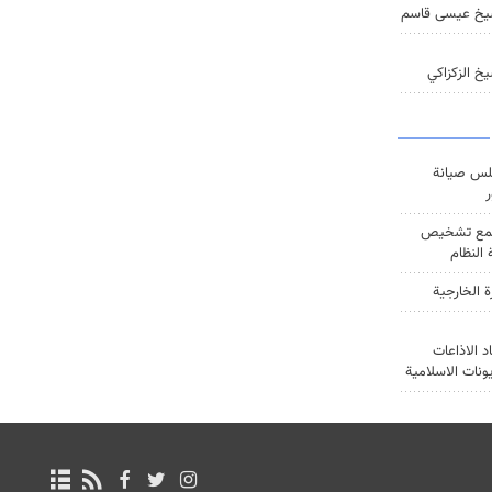
يخ عيسى قاسم
خ الزكزاكي
س صيانة
ر
ع تشخيص
النظام
ة الخارجية
د الاذاعات
يونات الاسلامية