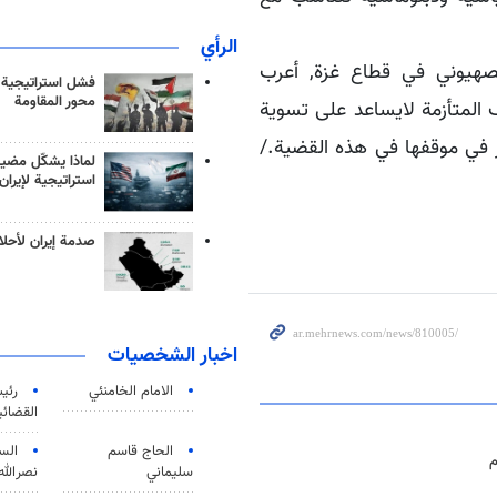
الرأي
صهيوني في قطاع غزة, أعرب
فشل استراتيجية
محور المقاومة
المتأزمة لايساعد على تسوية
ظر في موقفها في هذه القضية./
لماذا يشكّل مضيق
استراتيجية لإيران
صدمة إيران لأحلام
اخبار الشخصيات
الامام الخامنئي
رئی
القضائی
الحاج قاسم
الس
م
سليماني
نصرالله