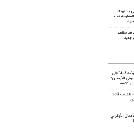
ني يستهدف
المقاومة تعيد
جهة
 قد سقط،
 جديد
و"تشذابة" على
وني للأربعين؛
زال كثيفة
ة لتدريب قادة
ين
أعمال الأوكراني