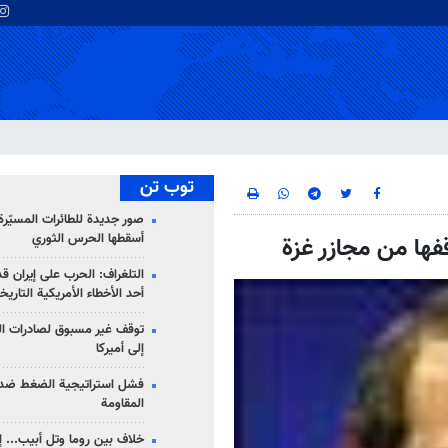
توب تن
صور جديدة للطائرات المسيّرة 
أسقطها الحرس الثوري
قفها من مجازر غزة
التلغراف: الحرب على إيران ق
أحد الأخطاء الأمريكية التاريخ
توقف غير مسبوق لصادرات ال
إلى أميركا
فشل استراتيجية الضغط ضد
المقاومة
خلاف بين روما وتل أبيب... إ