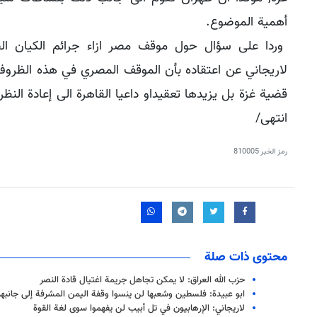
أهمية الموضوع.
وردا على سؤال حول موقف مصر ازاء جرائم الكيان ال
لاريجاني عن اعتقاده بأن الموقف المصري في هذه الظروف 
قضية غزة بل يزيدها تعقيداو داعيا القاهرة الى إعادة الن
انتهى/
رمز الخبر
810005
محتوى ذات صلة
حزب الله العراق: لا يمكن تجاهل جريمة اغتيال قادة النصر
ابو عبيدة: فلسطين وشعبها لن ينسوا وقفة اليمن المشرفة إلى جانبه
لاريجاني: الإرهابيون في تل أبيب لن يفهموا سوى لغة القوة