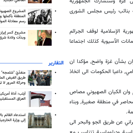
لى غزة وستشارك الجمهورية
العالمي الجديد
لة بنائب رئيس مجلس الشورى
المشروع الصهيو
المنطقة بأكملها و
رسم معادلة الموا
رية الإسلامية لوقف الجرائم
مشروع كسر إيران
وبدأت ولادة شرق
مانات الآسيوية كذلك اجتماعا
 بشأن غزة واضح, مؤكدا ان
التقارير
, داعيا الحكومات الى اتخاذ
منفذَيّ "شلمجه" 
طريق الفيض الملي
وحركة المرور لا ت
م وان الكيان الصهيوني مصاص
آيلب: أداة أمريكي
العراق المستقبلي
حاصر في منطقة صغيرة, وبناء
مة.
استدعاء القائم بال
إلى وزارة الخارجية
اني عن طريق الجو والبحر الى
اسية ودبلوماسية تتناسب مع