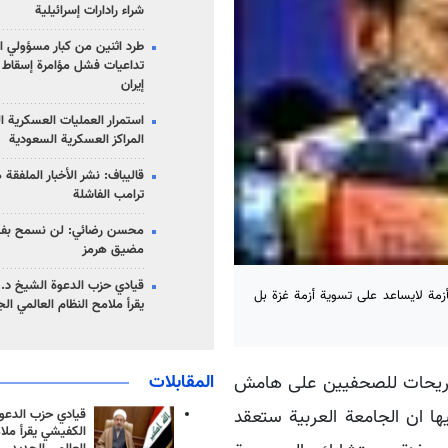
شراء رادارات إسرائيلية
طرد اثنين من كبار مسؤولي ال
تداعيات فشل مؤامرة إسقاط ا
إيران
استمرار العمليات العسكرية ا
المراكز العسكرية السعودية
قاليباف: نشر الأخبار الملفقة
ترامب الفاشلة
محسن رضائي: لن نسمح بفتح
مضيق هرمز
قيادي حزب الدعوة الشيخ د. 
مة لايساعد على تسوية أزمة غزة بل
يقرأ ملامح النظام العالمي ال
المقابلات
بتصريحات للصحفيين على هامش
ا ان الجامعة العربية ستعقد
قيادي حزب الدعوة
الكفيشي يقرأ ملا