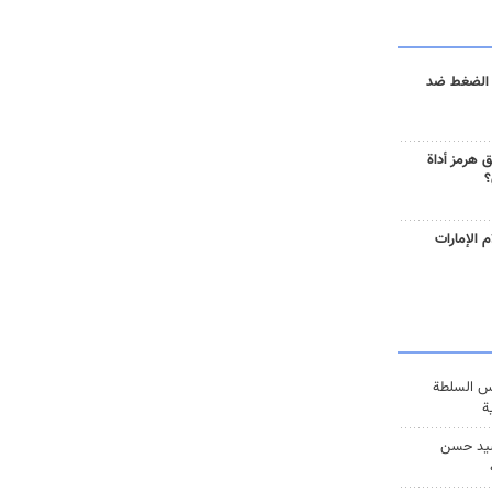
 الضغط ضد
 هرمز أداة
؟
 الإمارات
س السلطة
ة
يد حسن