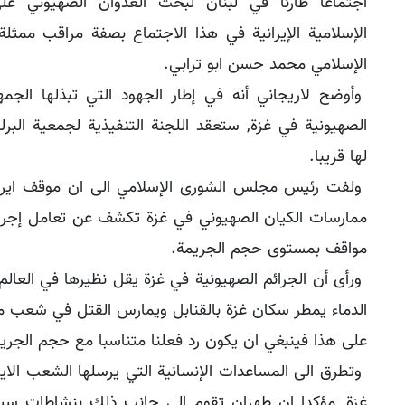
اجتماعا طارئا في لبنان لبحث العدوان الصهيوني ع
الإسلامية الإيرانية في هذا الاجتماع بصفة مراقب ممث
الإسلامي محمد حسن ابو ترابي.
وأوضح لاريجاني أنه في إطار الجهود التي تبذلها الجمهو
الصهيونية في غزة, ستعقد اللجنة التنفيذية لجمعية البرل
لها قريبا.
ولفت رئيس مجلس الشورى الإسلامي الى ان موقف ايران
ممارسات الكيان الصهيوني في غزة تكشف عن تعامل إجرامي
مواقف بمستوى حجم الجريمة.
ورأى أن الجرائم الصهيونية في غزة يقل نظيرها في العال
الدماء يمطر سكان غزة بالقنابل ويمارس القتل في شعب م
على هذا فينبغي ان يكون رد فعلنا متناسبا مع حجم الجري
وتطرق الى المساعدات الإنسانية التي يرسلها الشعب الاير
غزة, مؤكدا ان طهران تقوم الى جانب ذلك بنشاطات سي