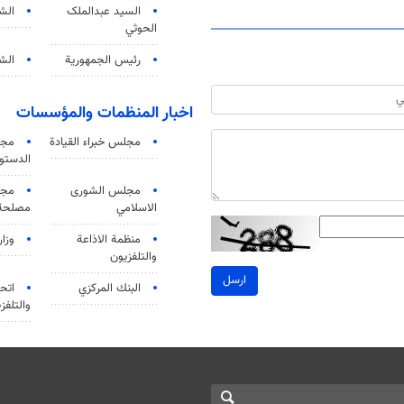
السید عبدالملک
الش
الحوثي
رئيس الجمهورية
الشي
اخبار المنظمات والمؤسسات
مجلس خبراء القيادة
مجل
الدستو
مجلس الشورى
مجم
الاسلامي
مصلحة 
منظمة الاذاعة
وزار
والتلفزیون
ارسل
البنك المركزي
اتحا
والتلفز