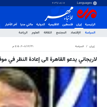
٠٧‏/٠٨‏/٢٠٢٦
الرئيسية
إيران
فلسطین
الاقلیمیة
الدولية
مالتي مدیا
آخر الأخبار
السياسة
الإقتصاد
المجتمع
الثقافة
العلوم
الرياضة
إيران
السياسة
٣١‏/١٢‏/٢٠٠٨، ٤:١٥ م
لاريجاني يدعو القاهرة الى إعادة النظر في مو