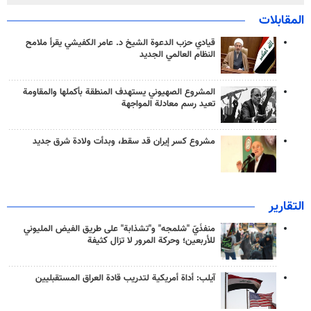
المقابلات
قيادي حزب الدعوة الشيخ د. عامر الكفيشي يقرأ ملامح
النظام العالمي الجديد
المشروع الصهيوني يستهدف المنطقة بأكملها والمقاومة
تعيد رسم معادلة المواجهة
مشروع كسر إيران قد سقط، وبدأت ولادة شرق جديد
التقارير
منفذَيّ "شلمجه" و"تشذابة" على طريق الفيض المليوني
للأربعين؛ وحركة المرور لا تزال كثيفة
آيلب: أداة أمريكية لتدريب قادة العراق المستقبليين