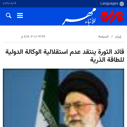
٠٩‏/٠٨‏/٢٠٢٦
إيران
السياسة
٢٨‏/٠٢‏/٢٠١٠، ٤:١٤ م
قائد الثورة ينتقد عدم استقلالية الوكالة الدولية
للطاقة الذرية