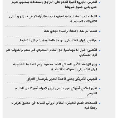
الحرس الثوري: أجبرنا العدو على التراجع وسنحتفظ بمضيق هرمز
حتى يقبل جميع شروطنا
القوات المسلحة اليمنية تستهدف مصفاة أرامكو في جيزان رداً على
الانتهاكات السعودية
عندما لم تعد «خدعة ترامب» تجدي نفعاً
عراقجي: إيران ثابتة على عهدها بالمقاومة رغم كل الضغوط
الكعبي: خيار الدبلوماسية مع النظام السعودي غير مجدٍ والصواب هو
الرد العسكري
وزير الزراعة: الأمن الغذائي للبلاد محفوظ رغم الضغوط الخارجية..
إيران تنتصر في المعركة الاقتصادية
الجيش الأمريكي يخلي قاعدة الحرير بكردستان العراق
تقرير إعلامي أميركي عن مسعى إيران لإخراج أميركا من الخليج
الفارسي
المتحدث باسم الجيش: النظام الإيراني السائد في مضيق هرمز لا
رجعة فيه