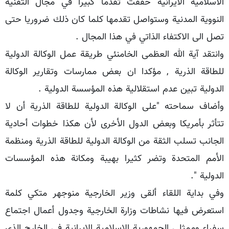
الاسلامية الايرانية حققت تقدما كبيرا في مجال التقنية
النووية المدنية وستواصل تقدمها كلما كان ذلك ضروريا حتى
تصل الى الاكتفاء الذاتي في هذا المجال .
وانتقد آية الله العظمى الخامنئي طريقة عمل الوكالة الدولية
للطاقة الذرية , مؤكدا ان بعض ممارسات وتقارير الوكالة
الدولية تبين عدم استقلالية هذه المؤسسة الدولية .
وأضاف سماحته "على الوكالة الدولية للطاقة الذرية أن لا
تتأثر بأمريكا وبعض الدول الأخرى لأن هكذا خطوات أحادية
الجانب تسلب الثقة من الوكالة الدولية للطاقة الذرية ومنظمة
الأمم المتحدة وتضر كثيرا بهيبة ومكانة هذه المؤسسات
الدولية ".
وفي بداية اللقاء ألقى وزير الخارجية منوجهر متكي كلمة
استعرض فيها نشاطات وزارة الخارجية وجدول أعمال اجتماع
سفراء وممثلي الجمهورية الاسلامية الايرانية في الخارج الذي