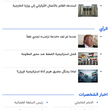
استدعاء القائم بالأعمال الأوكراني إلى وزارة الخارجية
الرأي
عندما لم تعد «خدعة ترامب» تجدي نفعاً
فشل استراتيجية الضغط ضد محور المقاومة
لماذا يشكّل مضيق هرمز أداة استراتيجية لإيران؟
اخبار الشخصيات
الامام الخامنئي
رئیس السلطة القضائیة