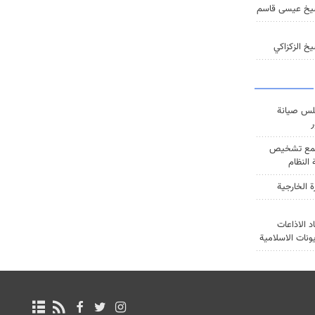
يخ عيسى قاسم
خ الزكزاكي
س صيانة
ر
ع تشخيص
النظام
ة الخارجية
د الاذاعات
يونات الاسلامية