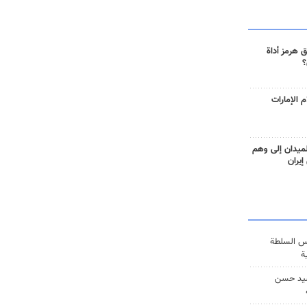
 هرمز أداة
؟
 الإمارات
ميدان إلى وهم
إيران
س السلطة
ة
يد حسن