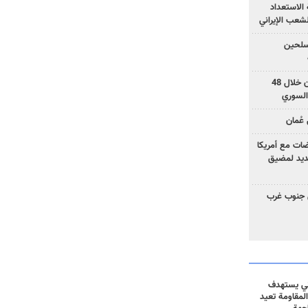
الاستعداد
لشعب الإيراني
المسلحين
بزشكيان: خططوا لإسقاط إيران خلال 48
السوري
عُمان
ضات مع أمريكا
جديد لمضيق
 جنوب غرب
ني يستهدف
المقاومة تعيد