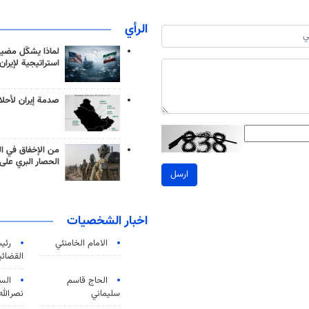
الرأي
لماذا يشكّل مضيق
استراتيجية لإيران
صدمة إيران لأحلام
من الإخفاق في ال
الحصار البري على 
ارسل
اخبار الشخصيات
الامام الخامنئي
رئی
القضائی
الحاج قاسم
الس
سليماني
نصرالله