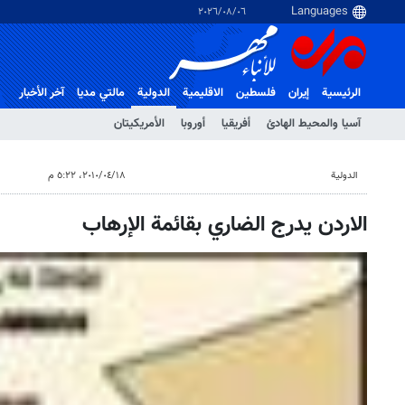
٠٦‏/٠٨‏/٢٠٢٦
الرئيسية
إيران
فلسطین
الاقلیمیة
الدولية
مالتي مدیا
آخر الأخبار
آسيا والمحيط الهادئ
أفريقيا
أوروبا
الأمريكيتان
الدولية
١٨‏/٠٤‏/٢٠١٠، ٥:٢٢ م
الاردن يدرج الضاري بقائمة الإرهاب