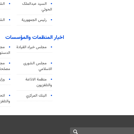
السید عبدالملک
الش
الحوثي
رئيس الجمهورية
الشي
اخبار المنظمات والمؤسسات
مجلس خبراء القيادة
مجل
الدستو
مجلس الشورى
مجم
الاسلامي
مصلحة 
منظمة الاذاعة
وزار
والتلفزیون
البنك المركزي
اتحا
والتلفز