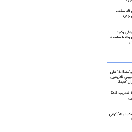
جهة
 قد سقط،
 جديد
راقي ركيزة
ي والدبلوماسية
ير
و"تشذابة" على
وني للأربعين؛
زال كثيفة
ة لتدريب قادة
ين
أعمال الأوكراني