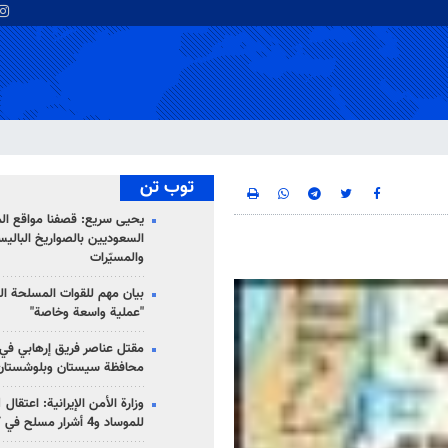
توب تن
يحيى سريع: قصفنا مواقع الم
السعوديين بالصواريخ الباليس
والمسيّرات
بيان مهم للقوات المسلحة ال
"عملية واسعة وخاصة"
مقتل عناصر فريق إرهابي في
محافظة سيستان وبلوشستان
للموساد و4 أشرار مسلح في كرمان