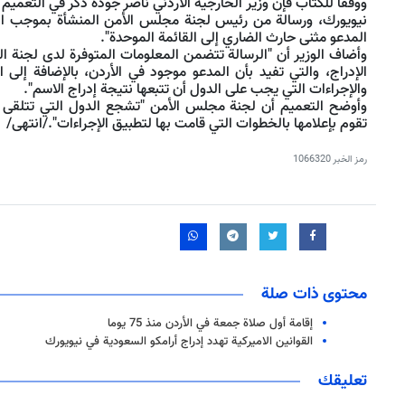
ووفقا للكتاب فإن وزير الخارجية الأردني ناصر جودة ذكر في التعميم "أ
المدعو مثنى حارث الضاري إلى القائمة الموحدة".
وأضاف الوزير أن "الرسالة تتضمن المعلومات المتوفرة لدى لجنة ال
الإدراج، والتي تفيد بأن المدعو موجود في الأردن، بالإضافة إلى 
والإجراءات التي يجب على الدول أن تتبعها نتيجة إدراج الاسم".
وأوضح التعميم أن لجنة مجلس الأمن "تشجع الدول التي تتلقى إخط
تقوم بإعلامها بالخطوات التي قامت بها لتطبيق الإجراءات"./انتهى/
رمز الخبر
1066320
محتوى ذات صلة
إقامة أول صلاة جمعة في الأردن منذ 75 يوما
القوانين الاميركية تهدد إدراج أرامكو السعودية في نيويورك
تعليقك