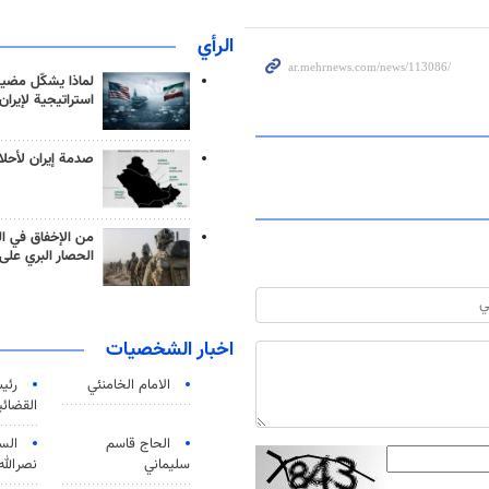
الرأي
لماذا يشكّل مضيق
استراتيجية لإيران
صدمة إيران لأحلام
من الإخفاق في ال
الحصار البري على 
اخبار الشخصيات
الامام الخامنئي
رئی
القضائی
الحاج قاسم
الس
سليماني
نصرالله