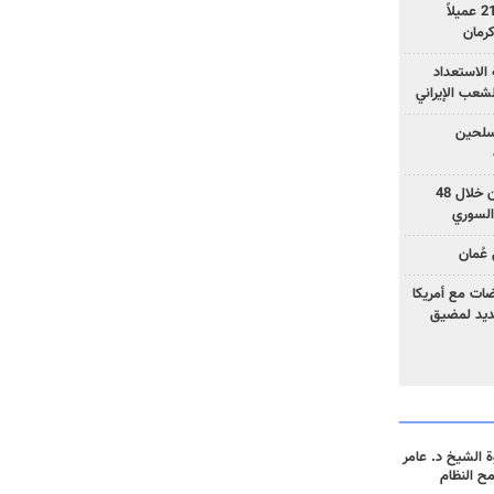
وزارة الأمن الإيرانية: اعتقال 21 عميلاً
الاستعداد
لشعب الإيراني
المسلحين
بزشكيان: خططوا لإسقاط إيران خلال 48
السوري
عُمان
ضات مع أمريكا
جديد لمضيق
 الشيخ د. عامر
مح النظام