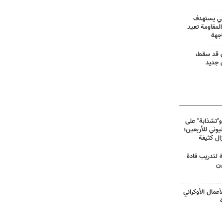
ني يستهدف
المقاومة تعيد
جهة
 قد سقط،
 جديد
و"تشذابة" على
وني للأربعين؛
زال كثيفة
ة لتدريب قادة
ين
أعمال الأوكراني