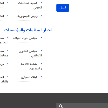
السید عبدالملک
الش
الحوثي
ارسل
رئيس الجمهورية
الشي
اخبار المنظمات والمؤسسات
مجلس خبراء القيادة
مجل
الدستو
مجلس الشورى
مجم
الاسلامي
مصلحة 
منظمة الاذاعة
وزار
والتلفزیون
البنك المركزي
اتحا
والتلفز