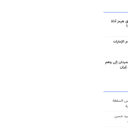
 هرمز أداة
؟
 الإمارات
ميدان إلى وهم
إيران
س السلطة
ة
يد حسن