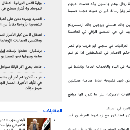
لاثة رجال وهم جالسون وقد عصبت اعينهم
للموساد و4 أشرار مسلح في كرمان
م يقرأ رسالة غير ان صوته حجب حسبما
العميد بهمرد: نحن على أهبة 
للتضحية بأرواحنا دفاعاً عن ا
ركيين جاك هنسلي ويوجين جاك ارمسترونغ
لهم في حي المنصور الراقي في العاصمة
اعتقال 8 من كبار الأشرار 
ومنتسبي الجماعات الإرهابية
 ساعة للافراج عن السجينات العراقيات في سجني ابو غريب وام قصر
حكم الاعدام في المختطفين اذا لم تتم
ساعة وسوقها نحو السيناريو 
صة في البناء والخدمات العامة وتنشط في
حادث بحري آخر قبالة سواحل 
غريب آبادي: لم نُجرِ أي مفاو
لذي شهد فضيحة اساءة معاملة معتقلين
في الأيام الأخيرة..المسار ال
هرمز مؤقت
وات الاميركية على ما تقول انها مواقع
هرة في العراق.
المقابلات
ايطاليتان مع زميليهما العراقيين قيد
قيادي حزب الدعوة
الكفيشي يقرأ ملا
رهائن العشرين الذين قتلوا في العراق