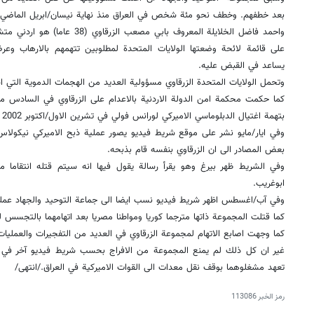
بعد خطفهم. وخطف نحو مئة شخص في العراق منذ نهاية نيسان/ابريل الماضي.
واحمد فاضل الخلايلة المعروف بابي مص
يساعد في القبض عليه.
وتحمل الولايات المتحدة الزرقاوي مسؤولية العديد من الهجمات الدموية التي 
كما حكمت محكمة امن الدولة الاردنية بالاعدام على الزرقاوي في السادس 
بتهمة اغتيال الدبلوماسي الاميركي لورانس فولي في تشرين الاول/اكتوبر 2002 في عمان.
وفي ايار/مايو نشر على موقع شريط فيديو يصور عملية ذبح الاميركي نيكولاس
بعض المصادر الى ان الزرقاوي بنفسه قام بذبحه.
وفي الشريط ظهر بيرغ وهو يقرأ رسالة يقول فيها انه سيتم قتله انتقاما 
ابوغريب.
وفي آب/اغسطس اظهر شريط فيديو نسب ايضا الى جماعة التوحيد والجهاد عملي
كما قتلت المجموعة ذاتها مترجما كوريا ومواطنا مصريا بعد اتهامهما بالتجسس لفا
كما وجهت اصابع الاتهام لمجموعة الزرقاوي في العديد من التفجيرات والعمليات ا
غير ان كل ذلك لم يمنع المجموعة من الافراج بحسب شريط فيديو آخر في ا
تعهد مشغلوهما بوقف نقل معدات الى القوات الاميركية في العراق./انتهى/
رمز الخبر
113086