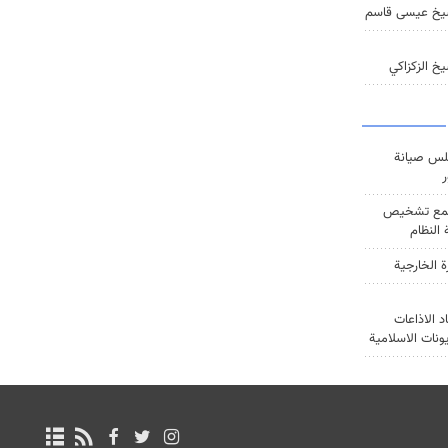
يخ عيسى قاسم
خ الزكزاكي
س صيانة
ر
ع تشخيص
النظام
ة الخارجية
د الاذاعات
يونات الاسلامية