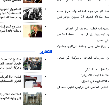
العالمي الجديد
المشروع الصهيو
عب الزرقاوي (38 عاما) هو اردني متشدد فار من وجه العدالة وقد ادرج اسمه
المنطقة بأكملها و
على قائمة لائحة وضعتها الولايات المتحدة لمطلوبين تتهمهم بالارهاب وعرضت مكافأة قدرها 25 مليون دولار لمن
رسم معادلة الموا
مشروع كسر إيران
استهدفت قوات التحالف في العراق.
وبدأت ولادة شرق
من نيسان/ابريل الى جانب سبعة اشخاص
 بيرغ على ايدي جماعة الزرقاوي واشارت
التقارير
من ممارسات القوات الاميركية في سجن
منفذَيّ "شلمجه" 
طريق الفيض الملي
وحركة المرور لا ت
ة قتل رهينة تركي.
ئدة القوات الاميركية.
آيلب: أداة أمريكي
العراق المستقبلي
لانتحارية في العراق.
لشهر الماضي عن تركيين اثنين بعد ان
استدعاء القائم بال
إلى وزارة الخارجية