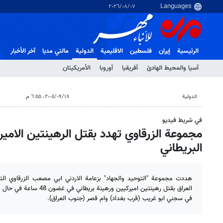
٠٧‏/٠٨‏/٢٠٢٦
الرئيسية
إيران
فلسطین
الاقلیمیة
الدولية
مالتي مدیا
آخر الأخبار
آسيا والمحيط الهادئ
أفريقيا
أوروبا
الأمريكيتان
الدولية
١٨‏/٠٩‏/٢٠٠٤، ٦:٥٥ م
في شريط فيديو
مجموعة الزرقاوي تهدد بقتل الرهينتين الامير
البريطاني
هددت مجموعة "التوحيد والجهاد" بزعامة الاردني ابي مصعب الزرقاوي ا
العراق بقتل رهينتين اميركيين و
في سجني ابو غريب (قرب بغداد) وام قصر (جنوب العراق).