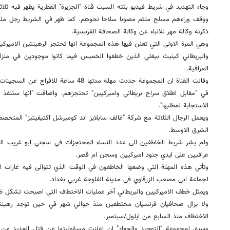
وجاء التهديد في شريط فيديو بثته السبت قناة "الجزيرة" القطرية يظهر فيه ث
ووقف وراءهم مسلح ملثم مصوبا سلاحا نحوهم. كما ظهر في الشريط رجل ملث
ذكرته وكالة مهر للانباء عن وكالة الصحافة الفرنسية.
وهي المرة الاولى التي تعلن فيها هذه المجموعة انها تحتجز الرهينتين الامي
والبريطاني كينيث بيغلي الذين خطفوا الخميس فيما كانوا موجودين في منز
العراقية.
وقالت القناة ان المجموعة حددت مهلة مدتها 48
في "مقابل اطلاق سراح بريطاني واميركيين" تحتجزهم. واضافت "انها ستنفذ 
الاستجابة لمطلبها".
ويعمل الرجال الثلاثة مع شركة "غالف سابلايز اند كوميرشل اكتيفيتيز" المتخص
الشرق الاوسط.
ولم يشر شريط الخاطفين الى عدد النساء المحتجزات في سجني ابو غريب ا
عراقيين على ايدي جنود اميركيين وسجن ام قصر.
وتأتي هذه المهلة التي وضعها الخاطفون في الوقت الذي تتوالى فيه غارات الق
لجماعة ابي مصعب الزرقاوي في مدينة الفلوجة غربي بغداد.
ويمثل خطف الاميركيين والبريطاني آخر عمليات الاختطاف التي اصبحت تشكل ظا
ولا يزال صحافيان فرنسيان مختطفين منذ حوالي شهر في حين توجد رهينتان 
الاختطاف منذ السابع من ايلول/سبتمبر.
وسبق لمجموعة "التوحيد والجهاد" ان اعلنت مسؤوليتها عن قتل العديد من ال