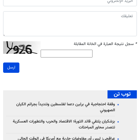
*
سجل نتيجة العبارة في الخانة المقابلة
ارسل
توب تن
وقفة احتجاجية في برلين دعما لفلسطين وتنديداً بجرائم الكيان
الصهیوني
بزشكيان يلتقي قائد الثورة؛ الاقتصاد والحرب والتطورات العسكرية
تتصدر محاور المباحثات
عراقجي: ليس أي مفاوضات جارية مع أمريكا في الوقت الحالي