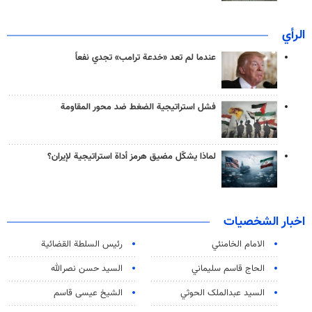
الرأي
عندما لم تعد «خدعة ترامب» تجدي نفعاً
فشل استراتيجية الضغط ضد محور المقاومة
لماذا يشكّل مضيق هرمز أداة استراتيجية لإيران؟
اخبار الشخصيات
الامام الخامنئي
رئیس السلطة القضائیة
الحاج قاسم سليماني
السيد حسن نصرالله
السید عبدالملک الحوثي
الشيخ عيسى قاسم