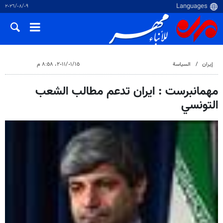
٠٩‏/٠٨‏/٢٠٢٦
إيران
السياسة
١٥‏/٠١‏/٢٠١١، ٨:٥٨ م
مهمانبرست : ايران تدعم مطالب الشعب
التونسي