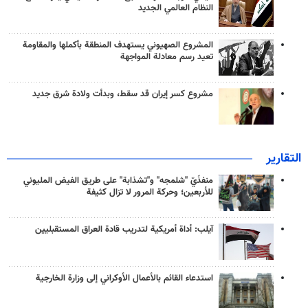
النظام العالمي الجديد
المشروع الصهيوني يستهدف المنطقة بأكملها والمقاومة
تعيد رسم معادلة المواجهة
مشروع كسر إيران قد سقط، وبدأت ولادة شرق جديد
التقارير
منفذَيّ "شلمجه" و"تشذابة" على طريق الفيض المليوني
للأربعين؛ وحركة المرور لا تزال كثيفة
آيلب: أداة أمريكية لتدريب قادة العراق المستقبليين
استدعاء القائم بالأعمال الأوكراني إلى وزارة الخارجية