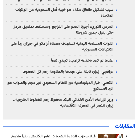
سبب تشكيل «اتفاق مكة» هو خيبة أمل السعودية من الولايات
المتحدة
الحرس الثوري: أجبرنا العدو على التراجع وسنحتفظ بمضيق هرمز
حتى يقبل جميع شروطنا
القوات المسلحة اليمنية تستهدف مصفاة أرامكو في جيزان رداً على
الانتهاكات السعودية
عندما لم تعد «خدعة ترامب» تجدي نفعاً
عراقجي: إيران ثابتة على عهدها بالمقاومة رغم كل الضغوط
الكعبي: خيار الدبلوماسية مع النظام السعودي غير مجدٍ والصواب هو
الرد العسكري
وزير الزراعة: الأمن الغذائي للبلاد محفوظ رغم الضغوط الخارجية..
إيران تنتصر في المعركة الاقتصادية
المقابلات
قيادي حزب الدعوة الشيخ د. عامر الكفيشي يقرأ ملامح