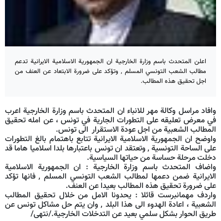
اعلن المتحدث باسم وزارة الخارجية ان الجمهورية الاسلامية الايرانية تدعم
مطالب الشعب التونسي المسلم , وتؤكد على ضرورة الابتعاد عن العنف من
اجل تحقيق هذه المطالب.
وافاد مراسل وكالة مهر للانباء ان المتحدث باسم وزارة الخارجية اعرب
في معرض تعليقه على التطورات الجارية في تونس ، عن امله تحقيق
المطالب الشعبية من اجل عودة الاستقرار الى تونس.
واوضح ان الجمهورية الاسلامية الايرانية تتابع باهتمام بالغ التطورات
على الساحة التونسية , وتعتقد ان تونس باعتبارها بلدا اسلاميا هاما قد
دخلت مرحلة حساسة من حياتها السياسية.
واضاف المتحدث باسم وزارة الخارجية : ان الجمهورية الاسلامية
الايرانية ضمن دعمها لمطالب الشعب التونسي المسلم , فانها تؤكد
على ضرورة تحقيق هذه المطالب بعيدا عن العنف.
واردف مهمانبرست قائلا : يحدونا الامل من خلال تحقيق المطالب
الشعبية ، اعادة الهدوء الى هذا البلد , وان يتم حل مشاكل تونس عن
طريق الحوار بشكل سلمي بعيد عن التدخلات الخارجية./نتهى/