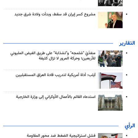
مشروع كسر إيران قد سقط، وبدأت ولادة شرق جديد
التقارير
منفذَيّ "شلمجه" و"تشذابة" على طريق الفيض المليوني
للأربعين؛ وحركة المرور لا تزال كثيفة
آيلب: أداة أمريكية لتدريب قادة العراق المستقبليين
استدعاء القائم بالأعمال الأوكراني إلى وزارة الخارجية
الرأي
فشل استراتيجية الضغط ضد محور المقاومة