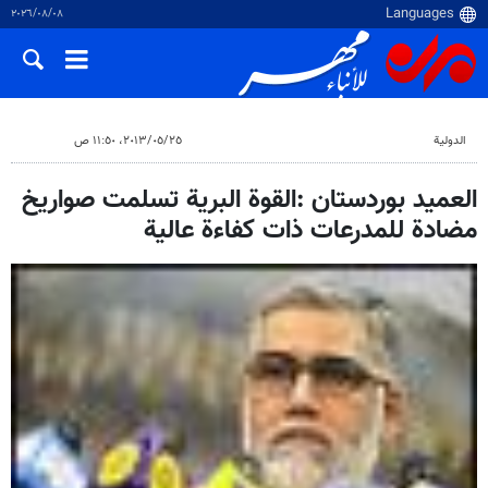
٠٨‏/٠٨‏/٢٠٢٦
الدولية
٢٥‏/٠٥‏/٢٠١٣، ١١:٥٠ ص
العميد بوردستان :القوة البرية تسلمت صواريخ
مضادة للمدرعات ذات كفاءة عالية