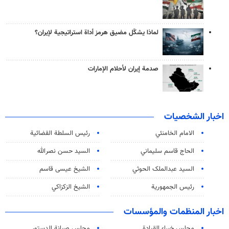
لماذا يشكّل مضيق هرمز أداة استراتيجية لإيران؟
صدمة إيران لأحلام الإمارات
اخبار الشخصيات
الامام الخامنئي
رئیس السلطة القضائیة
الحاج قاسم سليماني
السيد حسن نصرالله
السید عبدالملک الحوثي
الشيخ عيسى قاسم
رئيس الجمهورية
الشيخ الزكزاكي
اخبار المنظمات والمؤسسات
مجلس خبراء القيادة
مجلس صيانة الدستور